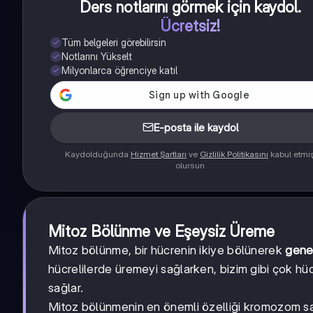
Ders notlarını görmek için kaydol
.
Ücretsiz!
Tüm belgeleri görebilirsin
Notlarını Yükselt
Milyonlarca öğrenciye katıl
E-posta ile kaydol
Kaydolduğunda
Hizmet Şartları
ve
Gizlilik Politikasını
kabul etmi
olursun
Mitoz Bölünme ve Eşeysiz Üreme
Mitoz bölünme, bir hücrenin ikiye bölünerek
genet
hücrelilerde üremeyi sağlarken, bizim gibi çok hü
sağlar.
Mitoz bölünmenin en önemli özelliği kromozom sa