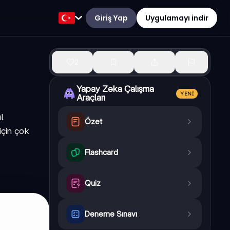
Giriş Yap
Uygulamayı indir
2
Yapay Zeka Çalışma
YENI
Araçları
ıl
Özet
için çok
Flashcard
Quiz
Deneme Sınavı