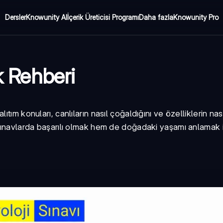
Dersler
Knowunity AI
İçerik Üreticisi Programı
Daha fazla
Knowunity Pro
ık Rehberi
tım konuları, canlıların nasıl çoğaldığını ve özelliklerin nas
 sınavlarda başarılı olmak hem de doğadaki yaşamı anlamak 