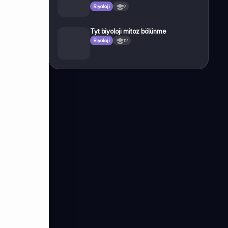
Biyoloji
9
Tyt biyoloji mitoz bölünme
Biyoloji
12