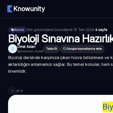
Knowunity
166
görüntüleme
·
Güncellendi
15 Tem 2026
·
4 sayfa
Biyoloji
Biyoloji Sınavına Hazırl
Ömer Aslan
Ö
Takip Et
Google kaynaklarına ekle
@
meraslan_7pob8
Biyoloji dersinde karşımıza çıkan hücre bölünmesi ve kalı
aktarıldığını anlamamızı sağlar. Bu temel konular, hem
önemlidir.
of
4
1