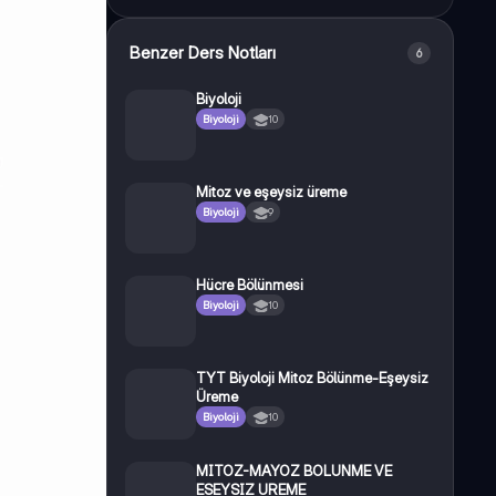
Benzer Ders Notları
6
Biyoloji
Biyoloji
10
Mitoz ve eşeysiz üreme
Biyoloji
9
Hücre Bölünmesi
Biyoloji
10
TYT Biyoloji Mitoz Bölünme-Eşeysiz
Üreme
Biyoloji
10
MITOZ-MAYOZ BOLUNME VE
ESEYSIZ UREME