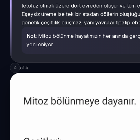
telofaz olmak üzere dört evreden oluşur ve tüm can
Eşeysiz üreme ise tek bir atadan döllerin oluştuğu
genetik çeşitlilik oluşmaz, yani yavrular tıpatıp e
Not:
Mitoz bölünme hayatımızın her anında gerç
yenileniyor.
of
4
2