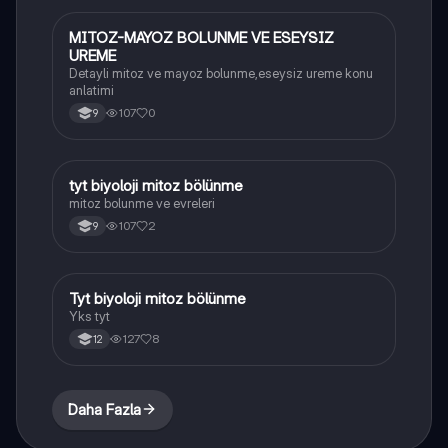
MITOZ-MAYOZ BOLUNME VE ESEYSIZ
Biyoloji
UREME
Detayli mitoz ve mayoz bolunme,eseysiz ureme konu
anlatimi
107
0
9
tyt biyoloji mitoz bölünme
Biyoloji
mitoz bolunme ve evreleri
107
2
9
Tyt biyoloji mitoz bölünme
Biyoloji
Yks tyt
127
8
12
Daha Fazla