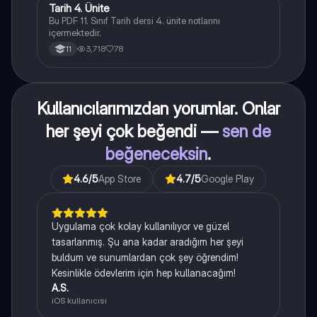
Tarih 4. Ünite
Tarih
Bu PDF 11. Sınıf Tarih dersi 4. ünite notlarını
içermektedir.
3,718
78
11
Kullanıcılarımızdan yorumlar. Onlar
her şeyi çok beğendi —
sen de
beğeneceksin
.
4.6
/5
App Store
4.7
/5
Google Play
Uygulama çok kolay kullanılıyor ve güzel
tasarlanmış. Şu ana kadar aradığım her şeyi
buldum ve sunumlardan çok şey öğrendim!
Kesinlikle ödevlerim için hep kullanacağım!
A.S.
iOS kullanıcısı