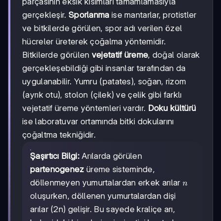
parçasının eksik kısımları tamamlamasıyla
gerçekleşir.
Sporlanma
ise mantarlar, protistler
ve bitkilerde görülen, spor adı verilen özel
hücreler üreterek çoğalma yöntemidir.
Bitkilerde görülen
vejetatif üreme
, doğal olarak
gerçekleşebildiği gibi insanlar tarafından da
uygulanabilir. Yumru (patates), soğan, rizom
(ayrık otu), stolon (çilek) ve çelik gibi farklı
vejetatif üreme yöntemleri vardır.
Doku kültürü
ise laboratuvar ortamında bitki dokularını
çoğaltma tekniğidir.
Şaşırtıcı Bilgi:
Arılarda görülen
partenogenez
üreme sisteminde,
n
döllenmeyen yumurtalardan erkek arılar
n
oluşurken, döllenen yumurtalardan dişi
arılar (2n) gelişir. Bu sayede kraliçe arı,