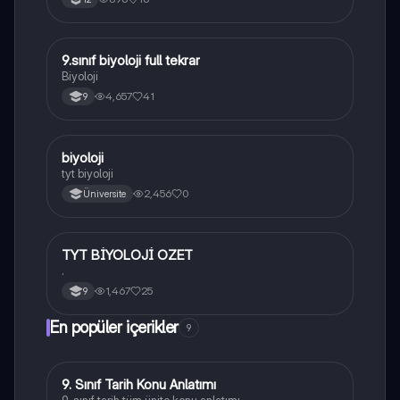
9.sınıf biyoloji full tekrar
Biyoloji
Biyoloji
4,657
41
9
B
biyoloji
Biyoloji
tyt biyoloji
2,456
0
Üniversite
TYT BİYOLOJİ OZET
Biyoloji
.
1,467
25
9
En popüler içerikler
9
9. Sınıf Tarih Konu Anlatımı
Tarih