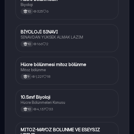
Biyoloji
325
6
10
BİYOLOJİ SINAVI
Biyoloji
SINAVDAN YÜKSEK ALMAK LAZIM
166
2
10
Hücre bölünmesi mitoz bölünme
Biyoloji
Mitoz bölünme
1,221
18
9
10.Sınıf Biyoloji
Biyoloji
Hücre Bölünmeleri Konusu
4,137
33
10
MITOZ-MAYOZ BOLUNME VE ESEYSIZ
Biyoloji