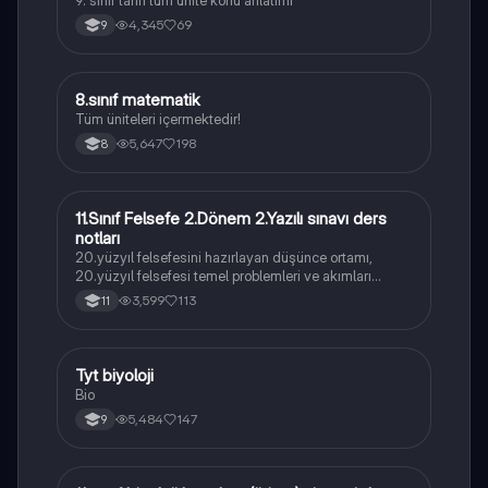
9. sınıf tarih tüm ünite konu anlatımı
4,345
69
9
8.sınıf matematik
Matematik
Tüm üniteleri içermektedir!
5,647
198
8
11.Sınıf Felsefe 2.Dönem 2.Yazılı sınavı ders
Felsefe
notları
20.yüzyıl felsefesini hazırlayan düşünce ortamı,
20.yüzyıl felsefesi temel problemleri ve akımları
konularını içermektedir
3,599
113
11
Tyt biyoloji
Biyoloji
Bio
5,484
147
9