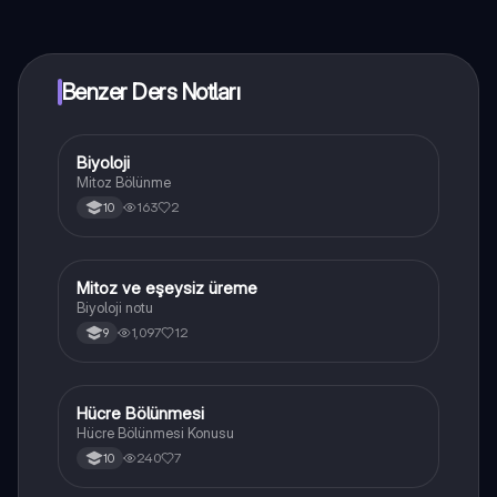
yakında indirmeye hazır olacak, bekle bizi. 💙
Benzer Ders Notları
Biyoloji
Biyoloji
Mitoz Bölünme
163
2
10
Mitoz ve eşeysiz üreme
Biyoloji
Biyoloji notu
1,097
12
9
Hücre Bölünmesi
Biyoloji
Hücre Bölünmesi Konusu
240
7
10