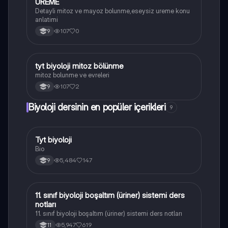
UREME
Detayli mitoz ve mayoz bolunme,eseysiz ureme konu
anlatimi
107
0
9
tyt biyoloji mitoz bölünme
Biyoloji
mitoz bolunme ve evreleri
107
2
9
Biyoloji dersinin en popüler içerikleri
9
Tyt biyoloji
Biyoloji
Bio
5,484
147
9
11. sınıf biyoloji boşaltım (üriner) sistemi ders
Biyoloji
notları
11. sınıf biyoloji boşaltım (üriner) sistemi ders notları
5,947
619
11