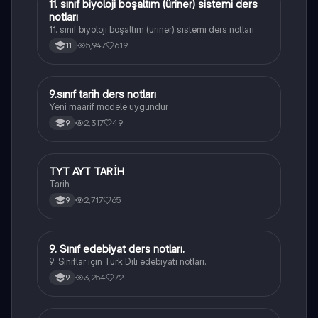
11. sınıf biyoloji boşaltım (üriner) sistemi ders
Biyoloji
notları
11. sınıf biyoloji boşaltım (üriner) sistemi ders notları
5,947
619
11
9.sınıf tarih ders notları
Tarih
Yeni maarif modele uygundur
2,317
49
9
TYT AYT TARİH
Tarih
Tarih
2,717
65
9
9. Sınıf edebiyat ders notları.
Türk Dili ve Edebiyatı
9. Sınıflar için Türk Dili edebiyatı notları.
3,254
72
9