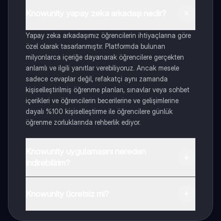
Knowunity yapay zeka arkadaşı nedir?
Yapay zeka arkadaşımız öğrencilerin ihtiyaçlarına göre
özel olarak tasarlanmıştır. Platformda bulunan
milyonlarca içeriğe dayanarak öğrencilere gerçekten
anlamlı ve ilgili yanıtlar verebiliyoruz. Ancak mesele
sadece cevaplar değil, refakatçi aynı zamanda
kişiselleştirilmiş öğrenme planları, sınavlar veya sohbet
içerikleri ve öğrencilerin becerilerine ve gelişimlerine
dayalı %100 kişiselleştirme ile öğrencilere günlük
öğrenme zorluklarında rehberlik ediyor.
Knowunity uygulamasını nereden
indirebilirim?
Uygulamayı Google Play Store ve Apple App Store'dan
indirebilirsiniz.
Knowunity ücretsiz mi?
Knowunity uygulaması ücretsiz! Uygulamamız çok