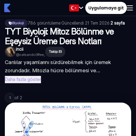
Uygulamaya git
786
görüntüleme
·
Güncellendi
21 Tem 2026
·
2 sayfa
Biyoloji
TYT Biyoloji: Mitoz Bölünme ve
Eşeysiz Üreme Ders Notları
incii
Takip Et
@
catsandc0ffee_
Canlılar yaşamlarını sürdürebilmek için üremek
zorundadır. Mitozla hücre bölünmesi ve...
Daha fazla göster
of
2
1