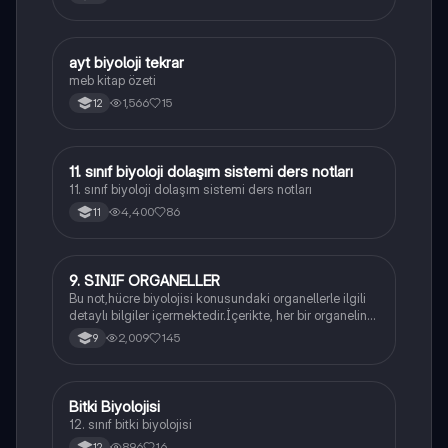
ayt biyoloji tekrar
Biyoloji
meb kitap özeti
1,566
15
12
11. sınıf biyoloji dolaşım sistemi ders notları
Biyoloji
11. sınıf biyoloji dolaşım sistemi ders notları
4,400
86
11
9. SINIF ORGANELLER
Biyoloji
Bu not,hücre biyolojisi konusundaki organellerle ilgili
detaylı bilgiler içermektedir.İçerikte, her bir organelin
yapısı,fonksiyonları ve hücre içindeki rolü
2,009
145
9
açıklanmaktadır.
Bitki Biyolojisi
Biyoloji
12. sınıf bitki biyolojisi
896
16
12