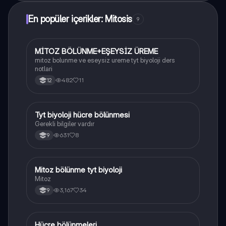
En popüler içerikler: Mitosis
9
MİTOZ BÖLÜNME+EŞEYSİZ ÜREME
Biyoloji
mitoz bolunme ve eseysiz ureme tyt biyoloji ders
notlari
482
11
12
Tyt biyoloji hücre bölünmesi
Biyoloji
Gerekli bilgiler vardır
631
8
9
Mitoz bölünme tyt biyoloji
Biyoloji
Mitoz
3,167
34
9
Hücre bölünmeleri
Biyoloji