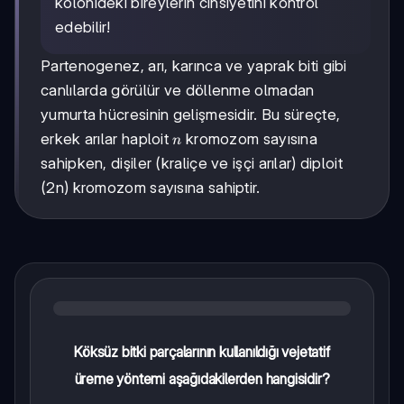
kolonideki bireylerin cinsiyetini kontrol
edebilir!
Partenogenez, arı, karınca ve yaprak biti gibi
canlılarda görülür ve döllenme olmadan
yumurta hücresinin gelişmesidir. Bu süreçte,
n
erkek arılar haploit
kromozom sayısına
n
sahipken, dişiler (kraliçe ve işçi arılar) diploit
(2n) kromozom sayısına sahiptir.
Köksüz bitki parçalarının kullanıldığı vejetatif
üreme yöntemi aşağıdakilerden hangisidir?