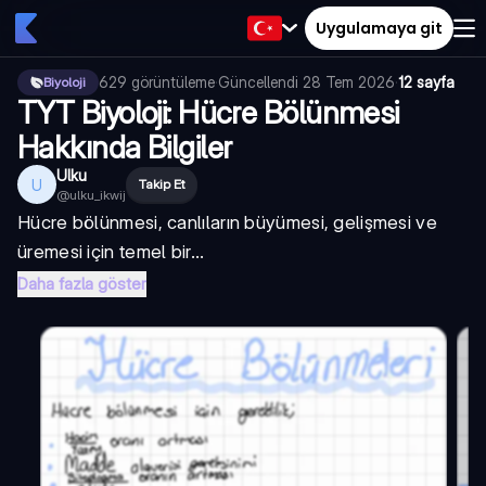
Uygulamaya git
629
görüntüleme
·
Güncellendi
28 Tem 2026
·
12 sayfa
Biyoloji
TYT Biyoloji: Hücre Bölünmesi
Hakkında Bilgiler
Ulku
U
Takip Et
@
ulku_ikwij
Hücre bölünmesi, canlıların büyümesi, gelişmesi ve
üremesi için temel bir...
Daha fazla göster