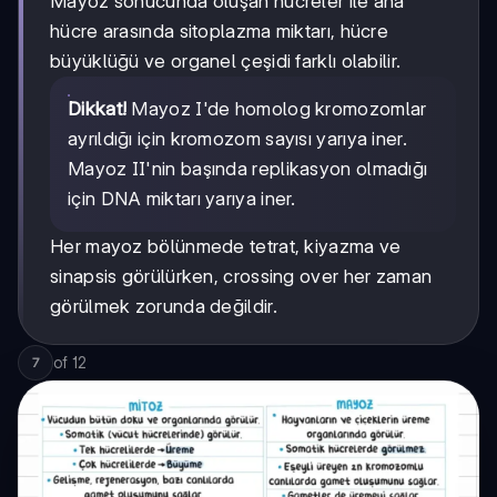
Mayoz sonucunda oluşan hücreler ile ana
hücre arasında sitoplazma miktarı, hücre
büyüklüğü ve organel çeşidi farklı olabilir.
Dikkat!
Mayoz I'de homolog kromozomlar
ayrıldığı için kromozom sayısı yarıya iner.
Mayoz II'nin başında replikasyon olmadığı
için DNA miktarı yarıya iner.
Her mayoz bölünmede tetrat, kiyazma ve
sinapsis görülürken, crossing over her zaman
görülmek zorunda değildir.
of
12
7