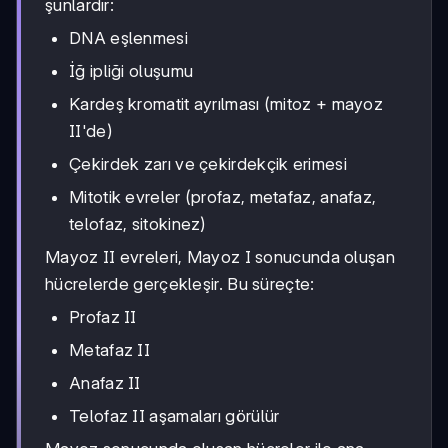
şunlardır:
DNA eşlenmesi
İğ ipliği oluşumu
Kardeş kromatit ayrılması (mitoz + mayoz
II'de)
Çekirdek zarı ve çekirdekçik erimesi
Mitotik evreler (profaz, metafaz, anafaz,
telofaz, sitokinez)
Mayoz II evreleri, Mayoz I sonucunda oluşan
hücrelerde gerçekleşir. Bu süreçte:
Profaz II
Metafaz II
Anafaz II
Telofaz II aşamaları görülür