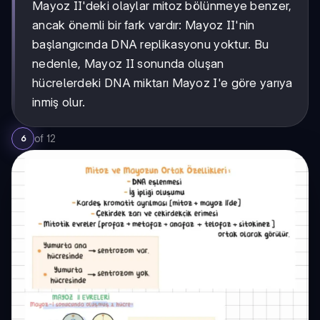
Mayoz II'deki olaylar mitoz bölünmeye benzer,
ancak önemli bir fark vardır: Mayoz II'nin
başlangıcında DNA replikasyonu yoktur. Bu
nedenle, Mayoz II sonunda oluşan
hücrelerdeki DNA miktarı Mayoz I'e göre yarıya
inmiş olur.
of
12
6