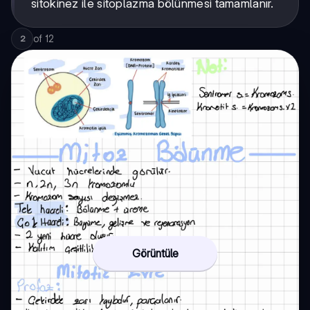
sitokinez ile sitoplazma bölünmesi tamamlanır.
of
12
2
Görüntüle