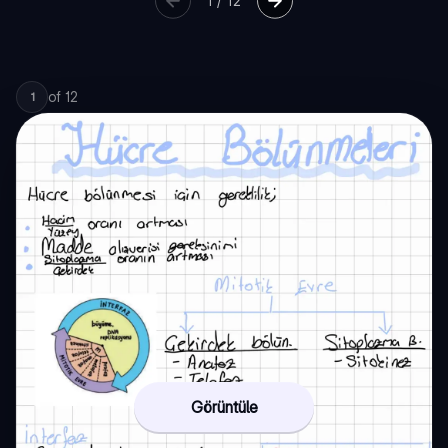
1
/
12
of
12
1
Görüntüle