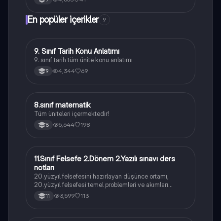
En popüler içerikler
9
9. Sınıf Tarih Konu Anlatımı
Tarih
9. sınıf tarih tüm ünite konu anlatımı
4,344
69
9
8.sınıf matematik
Matematik
Tüm üniteleri içermektedir!
5,644
198
8
11.Sınıf Felsefe 2.Dönem 2.Yazılı sınavı ders
Felsefe
notları
20.yüzyıl felsefesini hazırlayan düşünce ortamı,
20.yüzyıl felsefesi temel problemleri ve akımları
konularını içermektedir
3,599
113
11