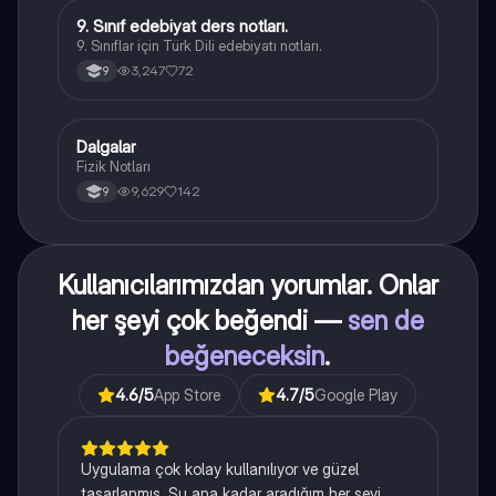
9. Sınıf edebiyat ders notları.
Türk Dili ve Edebiyatı
9. Sınıflar için Türk Dili edebiyatı notları.
3,247
72
9
Dalgalar
Fizik
Fizik Notları
9,629
142
9
Kullanıcılarımızdan yorumlar. Onlar
her şeyi çok beğendi —
sen de
beğeneceksin
.
4.6
/5
App Store
4.7
/5
Google Play
Uygulama çok kolay kullanılıyor ve güzel
tasarlanmış. Şu ana kadar aradığım her şeyi