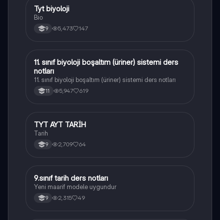
Tyt biyoloji
Biyoloji
Bio
5,473
147
9
11. sınıf biyoloji boşaltım (üriner) sistemi ders
Biyoloji
notları
11. sınıf biyoloji boşaltım (üriner) sistemi ders notları
5,947
619
11
TYT AYT TARİH
Tarih
Tarih
2,709
64
9
9.sınıf tarih ders notları
Tarih
Yeni maarif modele uygundur
2,315
49
9