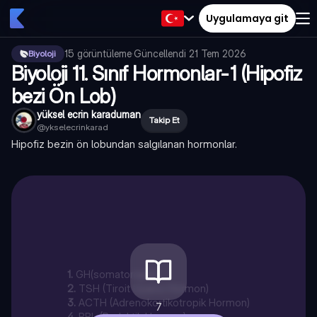
Uygulamaya git
15
görüntüleme
·
Güncellendi
21 Tem 2026
Biyoloji
Biyoloji 11. Sınıf Hormonlar-1 (Hipofiz
bezi Ön Lob)
yüksel ecrin karaduman
Takip Et
@
ykselecrinkarad
Hipofiz bezin ön lobundan salgılanan hormonlar.
1
.
GH(somatoropin)
2
.
TSH (Tiroit Uyarıcı Hormon)
3
.
ACTH (Adrenokortikotropik Hormon)
7
4
.
PRL (Prolaktik Hormon)