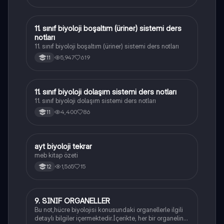
11. sınıf biyoloji boşaltım (üriner) sistemi ders
Biyoloji
notları
11. sınıf biyoloji boşaltım (üriner) sistemi ders notları
5,947
619
11
11. sınıf biyoloji dolaşım sistemi ders notları
Biyoloji
11. sınıf biyoloji dolaşım sistemi ders notları
4,400
86
11
ayt biyoloji tekrar
Biyoloji
meb kitap özeti
1,565
15
12
9. SINIF ORGANELLER
Biyoloji
Bu not,hücre biyolojisi konusundaki organellerle ilgili
detaylı bilgiler içermektedir.İçerikte, her bir organelin