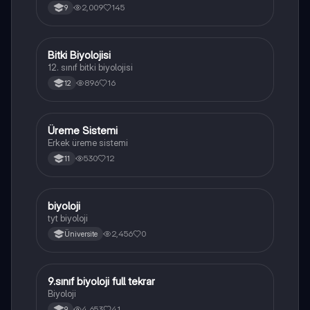
yapısı,fonksiyonları ve hücre içindeki rolü
2,009
145
9
açıklanmaktadır.
Bitki Biyolojisi
Biyoloji
12. sınıf bitki biyolojisi
896
16
12
Üreme Sistemi
Biyoloji
Erkek üreme sistemi
530
12
11
B
biyoloji
Biyoloji
tyt biyoloji
2,456
0
Üniversite
9.sınıf biyoloji full tekrar
Biyoloji
Biyoloji
4,653
41
9