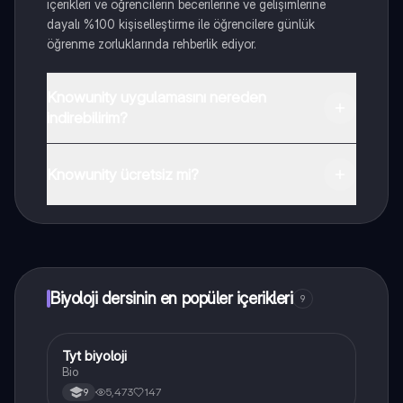
içerikleri ve öğrencilerin becerilerine ve gelişimlerine
dayalı %100 kişiselleştirme ile öğrencilere günlük
öğrenme zorluklarında rehberlik ediyor.
Knowunity uygulamasını nereden
indirebilirim?
Uygulamayı Google Play Store ve Apple App Store'dan
indirebilirsiniz.
Knowunity ücretsiz mi?
Knowunity uygulaması ücretsiz! Uygulamamız çok
yakında indirmeye hazır olacak, bekle bizi. 💙
Biyoloji dersinin en popüler içerikleri
9
Tyt biyoloji
Biyoloji
Bio
5,473
147
9