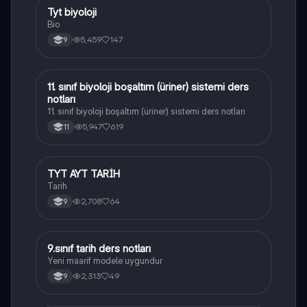
Tyt biyoloji
Biyoloji
Bio
5,459
147
9
11. sınıf biyoloji boşaltım (üriner) sistemi ders
Biyoloji
notları
11. sınıf biyoloji boşaltım (üriner) sistemi ders notları
5,947
619
11
TYT AYT TARİH
Tarih
Tarih
2,708
64
9
9.sınıf tarih ders notları
Tarih
Yeni maarif modele uygundur
2,313
49
9