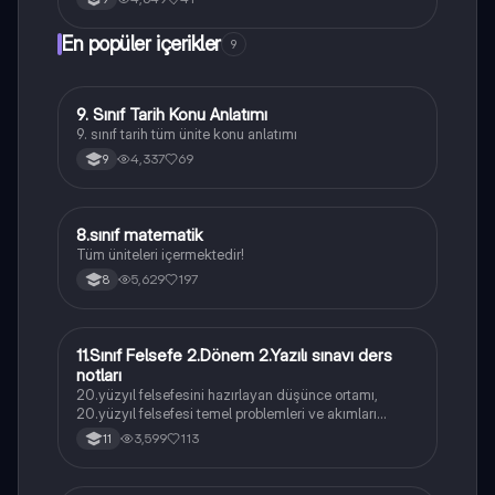
En popüler içerikler
9
9. Sınıf Tarih Konu Anlatımı
Tarih
9. sınıf tarih tüm ünite konu anlatımı
4,337
69
9
8.sınıf matematik
Matematik
Tüm üniteleri içermektedir!
5,629
197
8
11.Sınıf Felsefe 2.Dönem 2.Yazılı sınavı ders
Felsefe
notları
20.yüzyıl felsefesini hazırlayan düşünce ortamı,
20.yüzyıl felsefesi temel problemleri ve akımları
konularını içermektedir
3,599
113
11