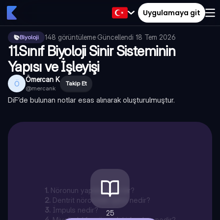
Uygulamaya git
148
görüntüleme
·
Güncellendi
18 Tem 2026
Biyoloji
11.Sınıf Biyoloji Sinir Sisteminin
Yapısı ve İşleyişi
Ömercan K
Ö
Takip Et
@
mercank
DiF’de bulunan notlar esas alınarak oluşturulmuştur.
1
.
Nöronun yapıları nelerdir?
2
.
Dentrit nörondaki işlevi nedir?
3
.
İmpuls nedir?
25
4
.
Miyelin kılıfın nörondaki faydası nedir?