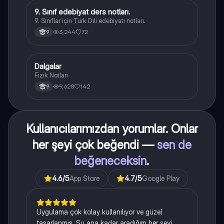
9. Sınıf edebiyat ders notları.
Türk Dili ve Edebiyatı
9. Sınıflar için Türk Dili edebiyatı notları.
3,244
72
9
Dalgalar
Fizik
Fizik Notları
9,628
142
9
Kullanıcılarımızdan yorumlar. Onlar
her şeyi çok beğendi —
sen de
beğeneceksin
.
4.6
/5
App Store
4.7
/5
Google Play
Uygulama çok kolay kullanılıyor ve güzel
tasarlanmış. Şu ana kadar aradığım her şeyi