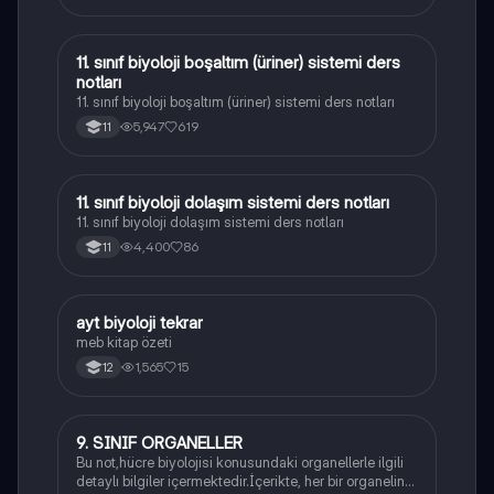
11. sınıf biyoloji boşaltım (üriner) sistemi ders
Biyoloji
notları
11. sınıf biyoloji boşaltım (üriner) sistemi ders notları
5,947
619
11
11. sınıf biyoloji dolaşım sistemi ders notları
Biyoloji
11. sınıf biyoloji dolaşım sistemi ders notları
4,400
86
11
ayt biyoloji tekrar
Biyoloji
meb kitap özeti
1,565
15
12
9. SINIF ORGANELLER
Biyoloji
Bu not,hücre biyolojisi konusundaki organellerle ilgili
detaylı bilgiler içermektedir.İçerikte, her bir organelin