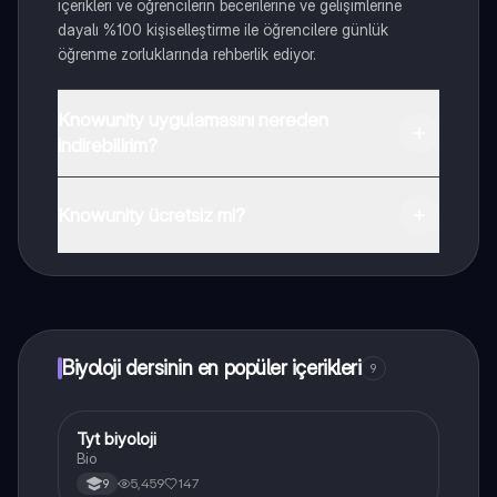
içerikleri ve öğrencilerin becerilerine ve gelişimlerine
dayalı %100 kişiselleştirme ile öğrencilere günlük
öğrenme zorluklarında rehberlik ediyor.
Knowunity uygulamasını nereden
indirebilirim?
Uygulamayı Google Play Store ve Apple App Store'dan
indirebilirsiniz.
Knowunity ücretsiz mi?
Knowunity uygulaması ücretsiz! Uygulamamız çok
yakında indirmeye hazır olacak, bekle bizi. 💙
Biyoloji dersinin en popüler içerikleri
9
Tyt biyoloji
Biyoloji
Bio
5,459
147
9