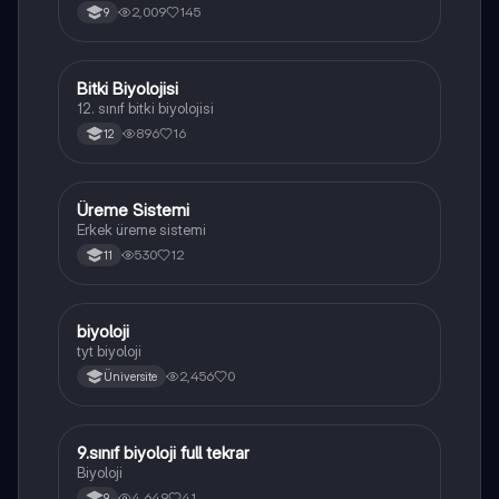
yapısı,fonksiyonları ve hücre içindeki rolü
2,009
145
9
açıklanmaktadır.
Bitki Biyolojisi
Biyoloji
12. sınıf bitki biyolojisi
896
16
12
Üreme Sistemi
Biyoloji
Erkek üreme sistemi
530
12
11
B
biyoloji
Biyoloji
tyt biyoloji
2,456
0
Üniversite
9.sınıf biyoloji full tekrar
Biyoloji
Biyoloji
4,649
41
9