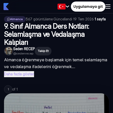
Uygulamaya git
567
görüntüleme
·
Güncellendi
19 Tem 2026
·
1 sayfa
Almanca
9. Sınıf Almanca Ders Notları:
Selamlaşma ve Vedalaşma
Kalıpları
Seden RECEP
Takip Et
@
sedenrecep
Almanca öğrenmeye başlamak için temel selamlaşma
ve vedalaşma ifadelerini öğrenmek...
Daha fazla göster
of
1
1