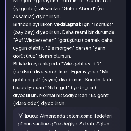
Morgen" (günaydın), gün içinde "Guten Tag"
(iyi günler), akşamları "Guten Abend" (iyi
akşamlar) diyebilirsin.
Birinden ayrılırken
vedalaşmak
için "Tschüss"
(bay bay) diyebilirsin. Daha resmi bir durumda
"Auf Wiedersehen" (görüşürüz) demek daha
uygun olabilir. "Bis morgen" dersen "yarın
görüşürüz" demiş olursun.
Biriyle karşılaştığında "Wie geht es dir?"
(nasılsın) diye sorabilirsin. Eğer iyiysen "Mir
geht es gut" (iyiyim) diyebilirsin. Kendini kötü
hissediyorsan "Nicht gut" (iyi değilim)
diyebilirsin. Normal hissediyorsan "Es geht"
(idare eder) diyebilirsin.
💡
İpucu:
Almancada selamlaşma ifadeleri
günün saatine göre değişir. Sabah, öğlen