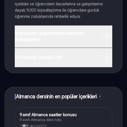
içerikleri ve öğrencilerin becerilerine ve gelişimlerine
dayalı %100 kişiselleştirme ile öğrencilere günlük
öğrenme zorluklarında rehberlik ediyor.
Knowunity uygulamasını nereden
indirebilirim?
Uygulamayı Google Play Store ve Apple App Store'dan
indirebilirsiniz.
Knowunity ücretsiz mi?
Knowunity uygulaması ücretsiz! Uygulamamız çok
yakında indirmeye hazır olacak, bekle bizi. 💙
Almanca dersinin en popüler içerikleri
9
9.sınıf Almanca saatler konusu
Almanca
9.sınıfı Almanca ders notu
1,020
7
9