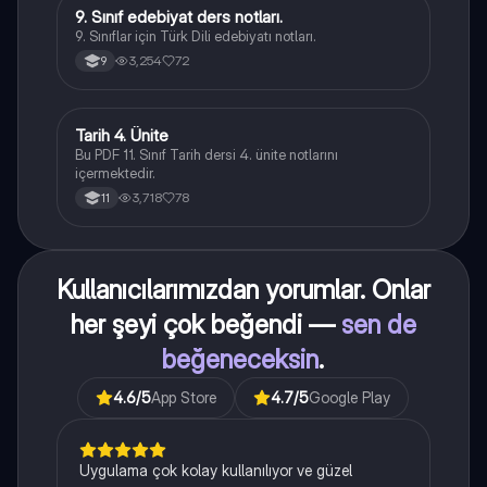
9. Sınıf edebiyat ders notları.
Türk Dili ve Edebiyatı
9. Sınıflar için Türk Dili edebiyatı notları.
3,254
72
9
Tarih 4. Ünite
Tarih
Bu PDF 11. Sınıf Tarih dersi 4. ünite notlarını
içermektedir.
3,718
78
11
Kullanıcılarımızdan yorumlar. Onlar
her şeyi çok beğendi —
sen de
beğeneceksin
.
4.6
/5
App Store
4.7
/5
Google Play
Uygulama çok kolay kullanılıyor ve güzel