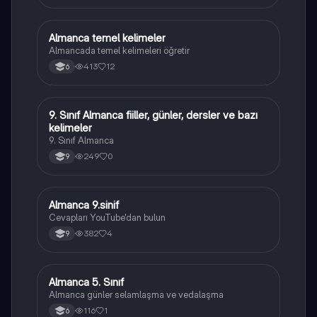
Almanca temel kelimeler
Almanca
Almancada temel kelimeleri öğretir
413
12
6
9. Sınıf Almanca fiiller, günler, dersler ve bazı
Almanca
kelimeler
9. Sınıf Almanca
249
0
9
Almanca 9.sinif
Almanca
Cevapları YouTube'dan bulun
382
4
9
Almanca 5. Sınıf
Almanca
Almanca günler selamlaşma ve vedalaşma
116
1
6