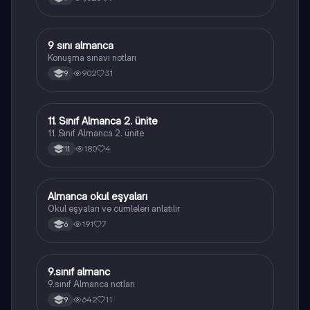
9 sını almanca
Almanca
Konuşma sınavı notları
902
31
9
11. Sınıf Almanca 2. ünite
Almanca
11. Sınıf Almanca 2. ünite
180
4
11
Almanca okul eşyaları
Almanca
Okul eşyaları ve cümleleri anlatılır
191
7
6
9.sınıf almanc
Almanca
9.sınıf Almanca notları
642
11
9