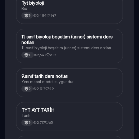
Tyt biyoloji
Biyoloji
Bio
5,484
147
9
11. sınıf biyoloji boşaltım (üriner) sistemi ders
Biyoloji
notları
11. sınıf biyoloji boşaltım (üriner) sistemi ders notları
5,947
619
11
9.sınıf tarih ders notları
Tarih
Yeni maarif modele uygundur
2,317
49
9
TYT AYT TARİH
Tarih
Tarih
2,717
65
9