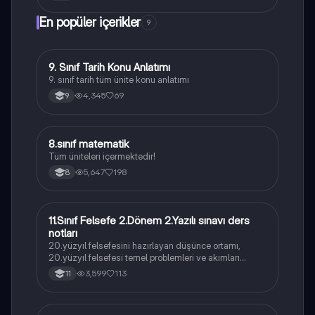
En popüler içerikler
9
9. Sınıf Tarih Konu Anlatımı
Tarih
9. sınıf tarih tüm ünite konu anlatımı
4,345
69
9
8.sınıf matematik
Matematik
Tüm üniteleri içermektedir!
5,647
198
8
11.Sınıf Felsefe 2.Dönem 2.Yazılı sınavı ders
Felsefe
notları
20.yüzyıl felsefesini hazırlayan düşünce ortamı,
20.yüzyıl felsefesi temel problemleri ve akımları
konularını içermektedir
3,599
113
11