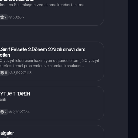
lmanca Selamlaşma vedalaşma kendini tanıtma
382
7
9
1.Sınıf Felsefe 2.Dönem 2.Yazılı sınavı ders
Felsefe
otları
0.yüzyıl felsefesini hazırlayan düşünce ortamı, 20.yüzyıl
elsefesi temel problemleri ve akımları konularını
çermektedir
3,599
113
11
YT AYT TARİH
Tarih
arih
2,709
64
9
algalar
Fizik