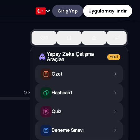
Giriş Yap
Uygulamayı indir
0
Yapay Zeka Çalışma
YENI
Araçları
Özet
1
/
5
Flashcard
Quiz
Deneme Sınavı