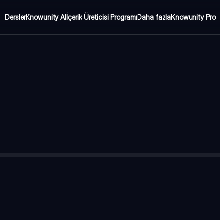
Dersler
Knowunity AI
İçerik Üreticisi Programı
Daha fazla
Knowunity Pro