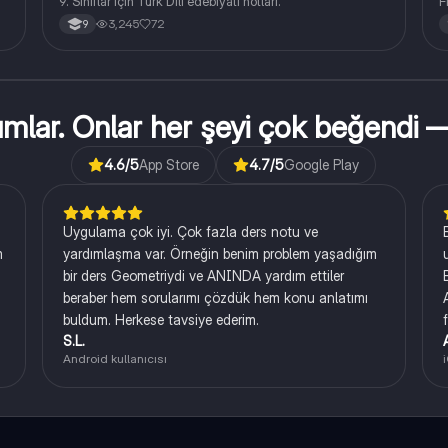
9. Sınıflar için Türk Dili edebiyatı notları.
F
3,245
72
9
rumlar. Onlar her şeyi çok beğendi
4.6
/5
App Store
4.7
/5
Google Play
Uygulama çok iyi. Çok fazla ders notu ve
m
yardımlaşma var. Örneğin benim problem yaşadığım
bir ders Geometriydi ve ANINDA yardım ettiler
beraber hem sorularımı çözdük hem konu anlatımı
buldum. Herkese tavsiye ederim.
S.L.
Android kullanıcısı