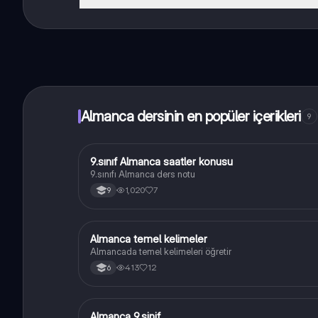
Knowunity uygulaması ücretsiz! Uygulamamız çok yakın
Almanca dersinin en popüler içerikleri
9
9.sınıf Almanca saatler konusu
Almanca
9.sınıfı Almanca ders notu
1,020
7
9
Almanca temel kelimeler
Almanca
Almancada temel kelimeleri öğretir
413
12
6
Almanca 9.sinif
Almanca