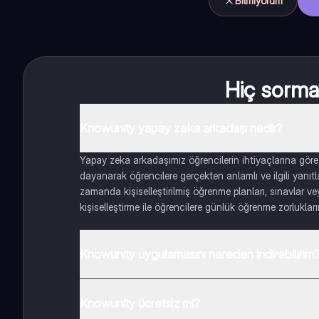
Bilmiyorum
Hiç sormay
Knowunity yapay zeka arkadaşı nedir?
Yapay zeka arkadaşımız öğrencilerin ihtiyaçlarına göre
dayanarak öğrencilere gerçekten anlamlı ve ilgili yanıt
zamanda kişiselleştirilmiş öğrenme planları, sınavlar vey
kişiselleştirme ile öğrencilere günlük öğrenme zorlukları
Knowunity uygulamasını nereden indirebilirim
Uygulamayı Google Play Store ve Apple App Store'dan ind
Knowunity ücretsiz mi?