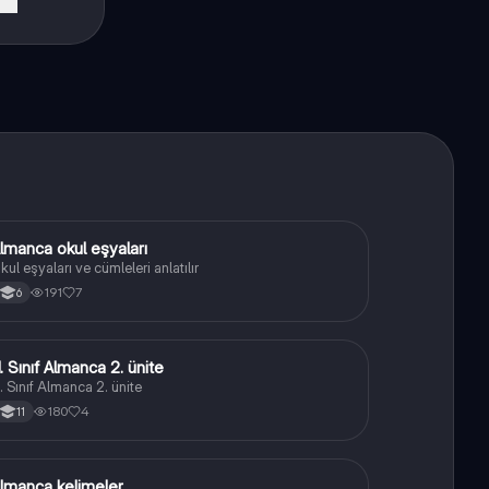
lmanca okul eşyaları
Almanca
kul eşyaları ve cümleleri anlatılır
191
7
6
1. Sınıf Almanca 2. ünite
Almanca
1. Sınıf Almanca 2. ünite
180
4
11
lmanca kelimeler
Almanca