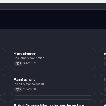
da indirmeye hazır olacak, bekle bizi. 💙
9 sını almanca
A
Almanca
Konuşma sınavı notları
O
902
31
9
9.sınıf almanc
1
Almanca
9.sınıf Almanca notları
1
642
11
9
9. Sınıf Almanca fiiller, günler, dersler ve bazı
A
Almanca