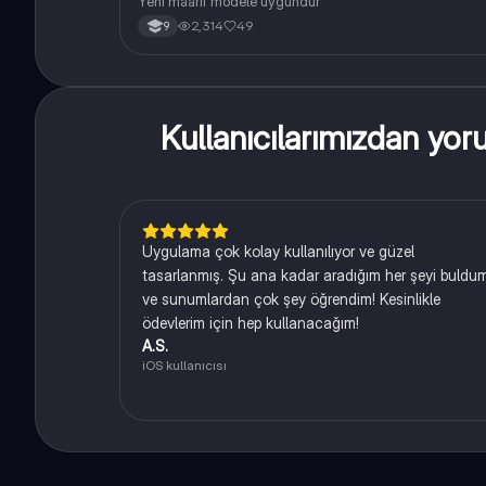
Yeni maarif modele uygundur
2,314
49
9
Kullanıcılarımızdan yo
Uygulama çok kolay kullanılıyor ve güzel
tasarlanmış. Şu ana kadar aradığım her şeyi buldu
ve sunumlardan çok şey öğrendim! Kesinlikle
ödevlerim için hep kullanacağım!
A.S.
iOS kullanıcısı