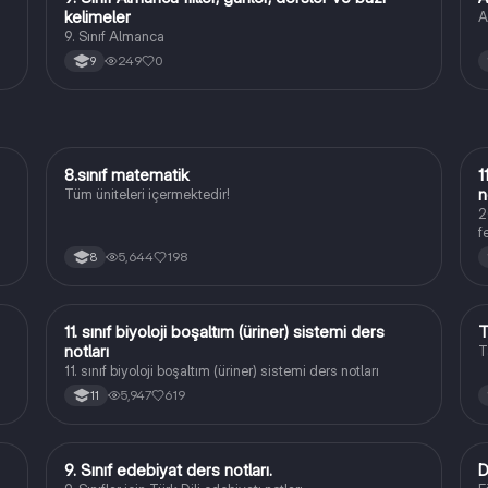
kelimeler
A
9. Sınıf Almanca
249
0
9
8.sınıf matematik
1
Matematik
n
Tüm üniteleri içermektedir!
2
f
i
5,644
198
8
11. sınıf biyoloji boşaltım (üriner) sistemi ders
T
Biyoloji
notları
T
11. sınıf biyoloji boşaltım (üriner) sistemi ders notları
5,947
619
11
9. Sınıf edebiyat ders notları.
D
Türk Dili ve Edebiyatı