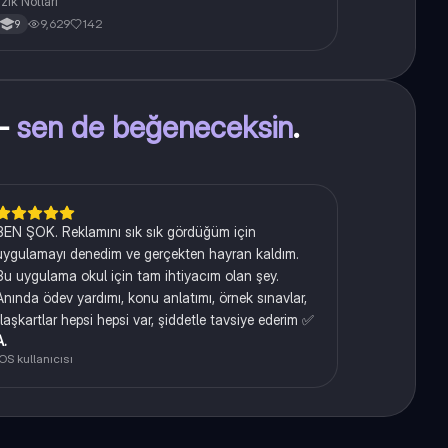
izik Notları
9,629
142
9
 —
sen de beğeneceksin
.
BEN ŞOK. Reklamını sık sık gördüğüm için
uygulamayı denedim ve gerçekten hayran kaldım.
Bu uygulama okul için tam ihtiyacım olan şey.
Anında ödev yardımı, konu anlatımı, örnek sınavlar,
flaşkartlar hepsi hepsi var, şiddetle tavsiye ederim ✅
A.
iOS kullanıcısı