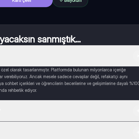
Kartı çevir
Biliyorum
acaksın sanmıştık...
 özel olarak tasarlanmıştır. Platformda bulunan milyonlarca içeriğe
lar verebiliyoruz. Ancak mesele sadece cevaplar değil, refakatçi aynı
a sohbet içerikleri ve öğrencilerin becerilerine ve gelişimlerine dayalı %10
nda rehberlik ediyor.
?
irebilirsiniz.