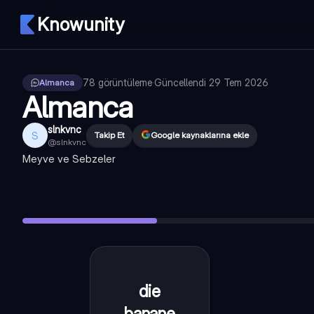
Knowunity
78
görüntüleme
·
Güncellendi
29 Tem 2026
Almanca
Almanca
slnkvnc
S
Takip Et
Google kaynaklarına ekle
@
slnkvnc
Meyve ve Sebzeler
die banane
—
muz
der salat
—
marul
der apfel
—
elma
die gurke
—
salatalık
der blumenkohl
—
karnıbahar
die
muz
banane