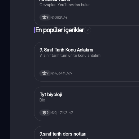
Cevapları YouTube'dan bulun
382
4
9
En popüler içerikler
9
9. Sınıf Tarih Konu Anlatımı
Tarih
9. sınıf tarih tüm ünite konu anlatımı
4,341
69
9
Tyt biyoloji
Biyoloji
Bio
5,471
147
9
9.sınıf tarih ders notları
Tarih