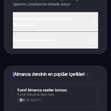
öğrenme zorluklarında rehberlik ediyor.
Knowunity uygulamasını nereden
indirebilirim?
Uygulamayı Google Play Store ve Apple App Store'dan
indirebilirsiniz.
Knowunity ücretsiz mi?
Knowunity uygulaması ücretsiz! Uygulamamız çok
yakında indirmeye hazır olacak, bekle bizi. 💙
Almanca dersinin en popüler içerikleri
9
9.sınıf Almanca saatler konusu
Almanca
9.sınıfı Almanca ders notu
1,020
7
9