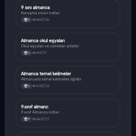
9 sını almanca
Almanca
Konuşma sınavı notları
902
31
9
Almanca okul eşyaları
Almanca
Okul eşyaları ve cümleleri anlatılır
191
7
6
Almanca temel kelimeler
Almanca
Almancada temel kelimeleri öğretir
413
12
6
9.sınıf almanc
Almanca
9.sınıf Almanca notları
642
11
9