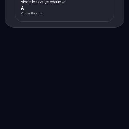
şiddetle tavsiye ederim ✅
A.
iOS kullanıcısı