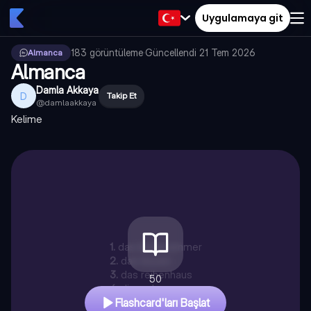
Uygulamaya git
183
görüntüleme
·
Güncellendi
21 Tem 2026
Almanca
Almanca
Damla Akkaya
D
Takip Et
@
damlaakkaya
Kelime
1
.
das kinderzimmer
2
.
das kissen
3
.
das reihenhaus
50
4
.
die wohnung
Flashcard'ları Başlat