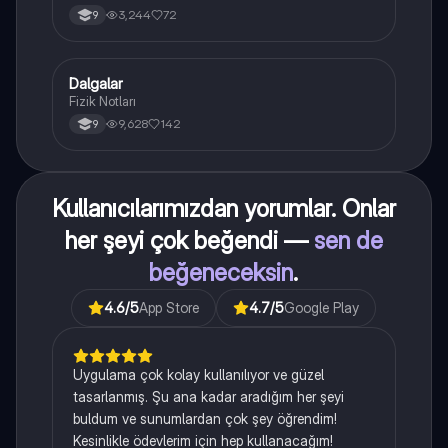
3,244
72
9
Dalgalar
Fizik
Fizik Notları
9,628
142
9
Kullanıcılarımızdan yorumlar. Onlar
her şeyi çok beğendi —
sen de
beğeneceksin
.
4.6
/5
App Store
4.7
/5
Google Play
Uygulama çok kolay kullanılıyor ve güzel
tasarlanmış. Şu ana kadar aradığım her şeyi
buldum ve sunumlardan çok şey öğrendim!
Kesinlikle ödevlerim için hep kullanacağım!