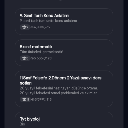
9. Sınıf Tarih Konu Anlatımı
Tarih
9. sınıf tarih tüm ünite konu anlatımı
4,338
69
9
8.sınıf matematik
Matematik
Tüm üniteleri içermektedir!
5,636
198
8
11.Sınıf Felsefe 2.Dönem 2.Yazılı sınavı ders
Felsefe
notları
20.yüzyıl felsefesini hazırlayan düşünce ortamı,
20.yüzyıl felsefesi temel problemleri ve akımları
konularını içermektedir
3,599
113
11
Tyt biyoloji
Biyoloji
Bio