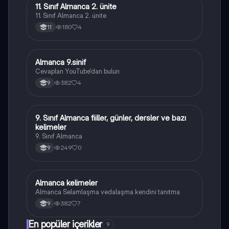
11. Sınıf Almanca 2. ünite
Almanca
11. Sınıf Almanca 2. ünite
180
4
11
Almanca 9.sinif
Almanca
Cevapları YouTube'dan bulun
382
4
9
9. Sınıf Almanca fiiller, günler, dersler ve bazı
Almanca
kelimeler
9. Sınıf Almanca
249
0
9
Almanca kelimeler
Almanca
Almanca Selamlaşma vedalaşma kendini tanıtma
382
7
9
En popüler içerikler
9