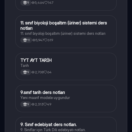
5,464
147
9
11. sınıf biyoloji boşaltım (üriner) sistemi ders
Biyoloji
notları
11. sınıf biyoloji boşaltım (üriner) sistemi ders notları
5,947
619
11
TYT AYT TARİH
Tarih
Tarih
2,708
64
9
9.sınıf tarih ders notları
Tarih
Yeni maarif modele uygundur
2,313
49
9
9. Sınıf edebiyat ders notları.
Türk Dili ve Edebiyatı
9. Sınıflar için Türk Dili edebiyatı notları.