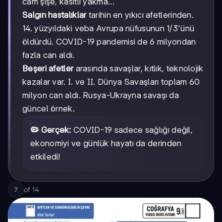
cam şişe, kasıtlı yakma...
Salgın hastalıklar
tarihin en yıkıcı afetlerinden.
14. yüzyıldaki veba Avrupa nüfusunun 1/3'ünü
öldürdü. COVID-19 pandemisi de 6 milyondan
fazla can aldı.
Beşeri afetler
arasında savaşlar, kıtlık, teknolojik
kazalar var. I. ve II. Dünya Savaşları toplam 60
milyon can aldı. Rusya-Ukrayna savaşı da
güncel örnek.
🦠 Gerçek:
COVID-19 sadece sağlığı değil,
ekonomiyi ve günlük hayatı da derinden
etkiledi!
of
14
7