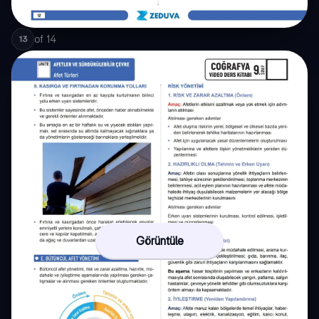
of
14
13
Görüntüle