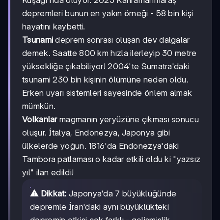
depremleri bunun en yakın örneği - 58 bin kişi
hayatını kaybetti.
Tsunami
deprem sonrası oluşan dev dalgalar
demek. Saatte 800 km hızla ilerleyip 30 metre
yüksekliğe çıkabiliyor! 2004'te Sumatra'daki
tsunami 230 bin kişinin ölümüne neden oldu.
Erken uyarı sistemleri sayesinde önlem almak
mümkün.
Volkanlar
magmanın yeryüzüne çıkması sonucu
oluşur. İtalya, Endonezya, Japonya gibi
ülkelerde yoğun. 1816'da Endonezya'daki
Tambora patlaması o kadar etkili oldu ki "yazsız
yıl" ilan edildi!
⚠️ Dikkat:
Japonya'da 7 büyüklüğünde
depremle İran'daki aynı büyüklükteki
depremin etkisi çok farklı - gelişmişlik