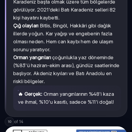
Karadeniz başta olmak üzere tüm bölgelerde
görülüyor. 2021'deki Batı Karadeniz selleri 82
kişi hayatını kaybetti.
Çığ olayları
Bitlis, Bingöl, Hakkâri gibi dağlık
illerde yoğun. Kar yağışı ve engebenin fazla
olması neden. Hem can kaybı hem de ulaşım
sorunu yaratıyor.
Orman yangınları
çoğunlukla yaz döneminde
(%83'ü haziran-ekim arası), gündüz saatlerinde
başlıyor. Akdeniz kıyıları ve Batı Anadolu en
riskli bölgeler.
🔥 Gerçek:
Orman yangınlarının %48'i kaza
ve ihmal, %10'u kasıtlı, sadece %11'i doğal!
of
14
10