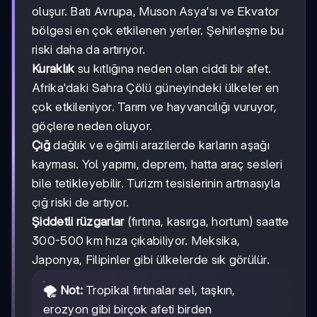
oluşur. Batı Avrupa, Muson Asya'sı ve Ekvator
bölgesi en çok etkilenen yerler. Şehirleşme bu
riski daha da artırıyor.
Kuraklık
su kıtlığına neden olan ciddi bir afet.
Afrika'daki Sahra Çölü güneyindeki ülkeler en
çok etkileniyor. Tarım ve hayvancılığı vuruyor,
göçlere neden oluyor.
Çığ
dağlık ve eğimli arazilerde karların aşağı
kayması. Yol yapımı, deprem, hatta araç sesleri
bile tetikleyebilir. Turizm tesislerinin artmasıyla
çığ riski de artıyor.
Şiddetli rüzgarlar
(fırtına, kasırga, hortum) saatte
300-500 km hıza çıkabiliyor. Meksika,
Japonya, Filipinler gibi ülkelerde sık görülür.
🌪️ Not:
Tropikal fırtınalar sel, taşkın,
erozyon gibi birçok afeti birden