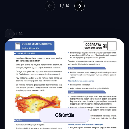
1
/
14
of
14
1
Görüntüle