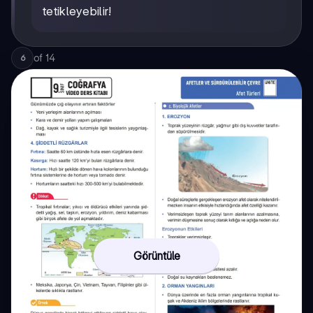
tetikleyebilir!
of
14
6
Görüntüle