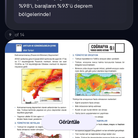
%98'i, barajların %93'ü deprem
bölgelerinde!
of
14
9
Görüntüle