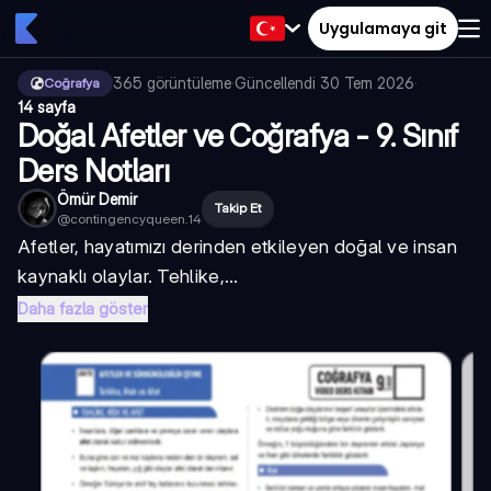
Uygulamaya git
365
görüntüleme
·
Güncellendi
30 Tem 2026
·
Coğrafya
14 sayfa
Doğal Afetler ve Coğrafya - 9. Sınıf
Ders Notları
Ömür Demir
Takip Et
@
contingencyqueen.14
Afetler, hayatımızı derinden etkileyen doğal ve insan
kaynaklı olaylar. Tehlike,...
Daha fazla göster