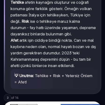
Tehlike
afetin kaynağını oluşturur ve coğrafi
konuma göre farklılık gösterir. Örneğin volkan
patlaması İtalya için tehlikeyken, Türkiye için
değil.
Risk
ise o tehlikeye maruz kalma
durumun - fay hattı üzerinde yaşaman, depreme
dayanıksız binlarda bulunman gibi.
Afet
artık işin ciddiye bindiği nokta. Can ve mal
kaybına neden olan, normal hayatı bozan ve dış
yardım gerektiren durumdur. 2023'teki
Kahramanmaraş depremini düşün - bu tam bir
afetti çünkü binlerce insan etkilendi.
💡 Unutma:
Tehlike + Risk + Yetersiz Önlem
= Afet!
of
14
2