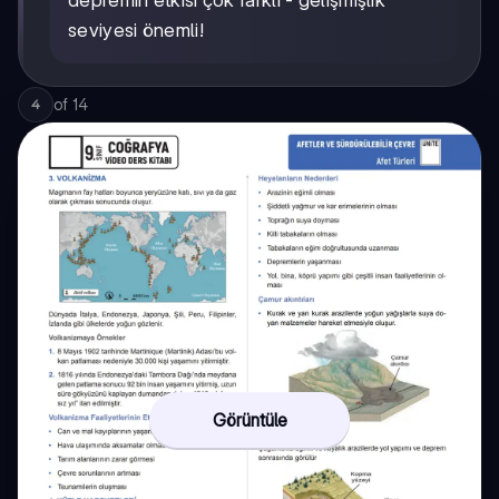
seviyesi önemli!
of
14
4
Görüntüle