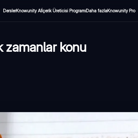
Dersler
Knowunity AI
İçerik Üreticisi Programı
Daha fazla
Knowunity Pro
jik zamanlar konu