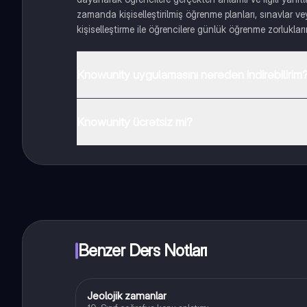
zamanda kişiselleştirilmiş öğrenme planları, sınavlar vey
kişiselleştirme ile öğrencilere günlük öğrenme zorlukları
Knowunity uygulamasını nereden indirebilirim
Uygulamayı Google Play Store ve Apple App Store'dan ind
Knowunity ücretsiz mi?
Knowunity uygulaması ücretsiz! Uygulamamız çok yakın
Benzer Ders Notları
Jeolojik zamanlar
Coğrafya