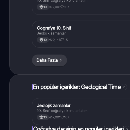
10. Sınıf coğrafya konu anlatımı
7,001
107
10
Cografya 10. Sinif
Coğrafya
Jeolojik zamanlar
2,145
13
10
Daha Fazla
En popüler içerikler: Geological Time
2
Jeolojik zamanlar
Coğrafya
10. Sınıf coğrafya konu anlatımı
7,001
107
10
Coğrafya dersinin en popüler içerikleri
9