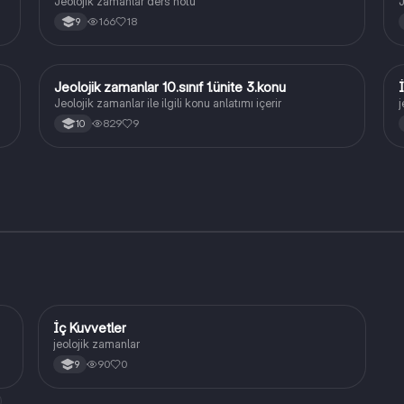
Jeolojik zamanlar ders notu
J
166
18
9
Jeolojik zamanlar 10.sınıf 1.ünite 3.konu
Coğrafya
Jeolojik zamanlar ile ilgili konu anlatımı içerir
j
829
9
10
İç Kuvvetler
Coğrafya
jeolojik zamanlar
90
0
9