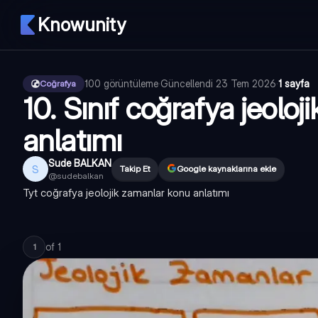
Knowunity
100
görüntüleme
·
Güncellendi
23 Tem 2026
·
1 sayfa
Coğrafya
10. Sınıf coğrafya jeolo
anlatımı
Sude BALKAN
S
Takip Et
Google kaynaklarına ekle
@
sudebalkan
Tyt coğrafya jeolojik zamanlar konu anlatımı
of
1
1