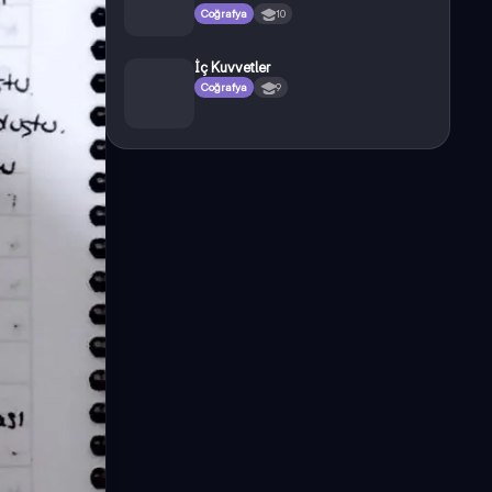
Coğrafya
10
İç Kuvvetler
Coğrafya
9