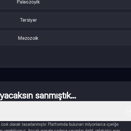
Paleozoyik
Tersiyer
Mezozoik
acaksın sanmıştık...
 özel olarak tasarlanmıştır. Platformda bulunan milyonlarca içeriğe
lar verebiliyoruz. Ancak mesele sadece cevaplar değil, refakatçi aynı