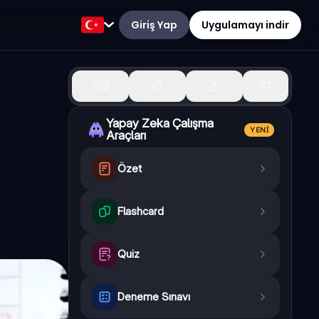
Giriş Yap
Uygulamayı indir
3
Yapay Zeka Çalışma
YENI
Araçları
Özet
Flashcard
Quiz
Deneme Sınavı