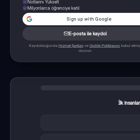
Notlarını Yükselt
Milyonlarca öğrenciye katıl
E-posta ile kaydol
Kaydolduğunda
Hizmet Şartları
ve
Gizlilik Politikasını
kabul etmi
olursun
İlk insanla