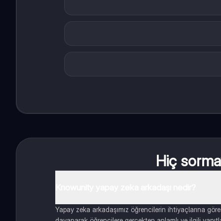
Hiç sormay
Knowunity yapay zeka arkadaşı nedir?
Yapay zeka arkadaşımız öğrencilerin ihtiyaçlarına göre
dayanarak öğrencilere gerçekten anlamlı ve ilgili yanıt