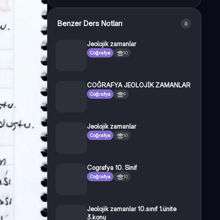
Benzer Ders Notları
6
Jeolojik zamanlar
Coğrafya
10
COĞRAFYA JEOLOJİK ZAMANLAR
Coğrafya
9
Jeolojik zamanlar
Coğrafya
10
Cografya 10. Sinif
Coğrafya
10
Jeolojik zamanlar 10.sınıf 1.ünite
3.konu