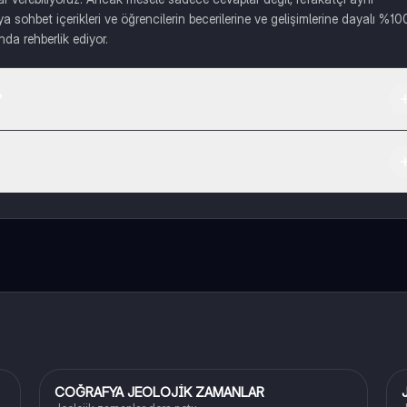
a sohbet içerikleri ve öğrencilerin becerilerine ve gelişimlerine dayalı %10
nda rehberlik ediyor.
?
irebilirsiniz.
da indirmeye hazır olacak, bekle bizi. 💙
COĞRAFYA JEOLOJİK ZAMANLAR
Coğrafya