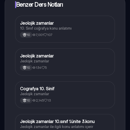
Benzer Ders Notları
Jeolojik zamanlar
Coğrafya
10. Sınıf coğrafya konu anlatımı
7,001
107
10
Jeolojik zamanlar
Coğrafya
Jeolojik zamanlar
134
5
10
Cografya 10. Sinif
Coğrafya
Jeolojik zamanlar
2,145
13
10
Jeolojik zamanlar 10.sınıf 1.ünite 3.konu
Coğrafya
Jeolojik zamanlar ile ilgili konu anlatımı içerir