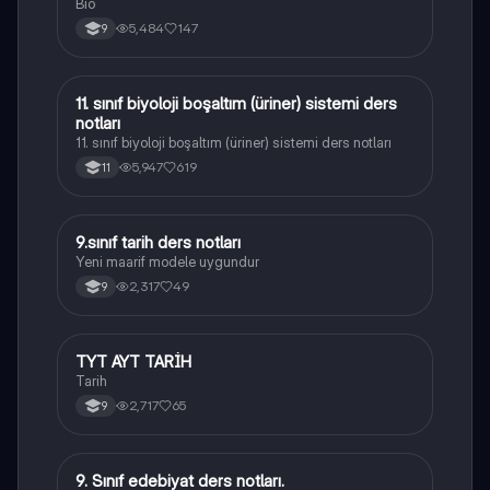
Bio
5,484
147
9
11. sınıf biyoloji boşaltım (üriner) sistemi ders
Biyoloji
notları
11. sınıf biyoloji boşaltım (üriner) sistemi ders notları
5,947
619
11
9.sınıf tarih ders notları
Tarih
Yeni maarif modele uygundur
2,317
49
9
TYT AYT TARİH
Tarih
Tarih
2,717
65
9
9. Sınıf edebiyat ders notları.
Türk Dili ve Edebiyatı