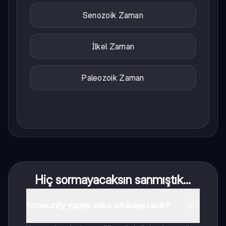
Senozoik Zaman
İlkel Zaman
Paleozoik Zaman
Hiç sormayacaksın sanmıştık...
Knowunity yapay zeka arkadaşı nedir?