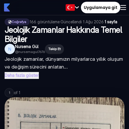
Uygulamaya git
166
görüntüleme
·
Güncellendi
1 Ağu 2026
·
1 sayfa
Coğrafya
Jeolojik Zamanlar Hakkında Temel
Bilgiler
Nursema Gül
N
Takip Et
@
nursemagul7676
Jeolojik zamanlar, dünyamızın milyarlarca yıllık oluşum
ve değişim sürecini anlatan...
Daha fazla göster
of
1
1