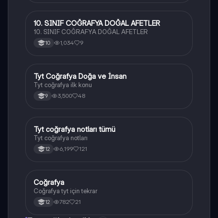
10. SINIF COĞRAFYA DOĞAL AFETLER
Coğrafya
10. SINIF COĞRAFYA DOĞAL AFETLER
1,034
9
10
Tyt Coğrafya Doğa ve İnsan
Coğrafya
Tyt coğrafya ilk konu
3,500
48
9
Tyt coğrafya notları tümü
Coğrafya
Tyt coğrafya notları
6,199
121
12
Coğrafya
Coğrafya
Coğrafya tyt için tekrar
782
21
12