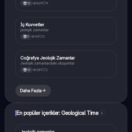
829
9
10
İç Kuvvetler
Coğrafya
jeolojik zamanlar
90
0
9
Coğrafya Jeolojik Zamanlar
Coğrafya
Jeolojik zamanlardaki oluşumlar
281
2
10
Daha Fazla
En popüler içerikler: Geological Time
3
Jeolojik zamanlar
Coğrafya