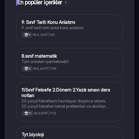
En popüler içerikler
9
9. Sınıf Tarih Konu Anlatımı
Tarih
9. sınıf tarih tüm ünite konu anlatımı
4,345
69
9
8.sınıf matematik
Matematik
Tüm üniteleri içermektedir!
5,649
198
8
11.Sınıf Felsefe 2.Dönem 2.Yazılı sınavı ders
Felsefe
notları
20.yüzyıl felsefesini hazırlayan düşünce ortamı,
20.yüzyıl felsefesi temel problemleri ve akımları
konularını içermektedir
3,599
113
11
Tyt biyoloji
Biyoloji