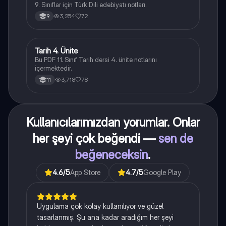
9. Sınıflar için Türk Dili edebiyatı notları.
3,254
72
9
Tarih 4. Ünite
Tarih
Bu PDF 11. Sınıf Tarih dersi 4. ünite notlarını
içermektedir.
3,718
78
11
Kullanıcılarımızdan yorumlar. Onlar
her şeyi çok beğendi —
sen de
beğeneceksin
.
4.6
/5
App Store
4.7
/5
Google Play
Uygulama çok kolay kullanılıyor ve güzel
tasarlanmış. Şu ana kadar aradığım her şeyi