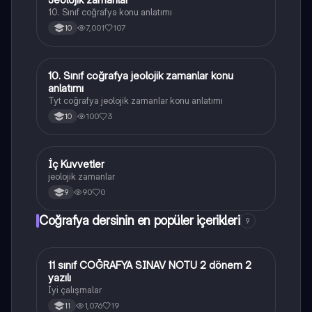
10. Sınıf coğrafya konu anlatımı
7,001
107
10
10. Sınıf coğrafya jeolojik zamanlar konu
Coğrafya
anlatımı
Tyt coğrafya jeolojik zamanlar konu anlatımı
100
3
10
İç Kuvvetler
Coğrafya
jeolojik zamanlar
90
0
9
Coğrafya dersinin en popüler içerikleri
9
11 sınıf COĞRAFYA SINAV NOTU 2 dönem 2
Coğrafya
yazılı
İyi çalışmalar
1,076
19
11