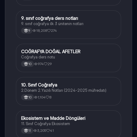
9. sınıf coğrafya ders notları
Coğrafya
9. sınıf coğrafya ilk 3 ünitenin notları
18,208
274
9
COĞRAFYA DOĞAL AFETLER
Coğrafya
Coğrafya ders notu
974
29
10
10. Sınıf Coğrafya
Coğrafya
2.Dönem 2.Yazılı Notları (2024-2025 müfredatı)
1,104
8
10
Ekosistem ve Madde Döngüleri
Coğrafya
11. Sınıf Coğrafya Ekosistem
3,205
41
11