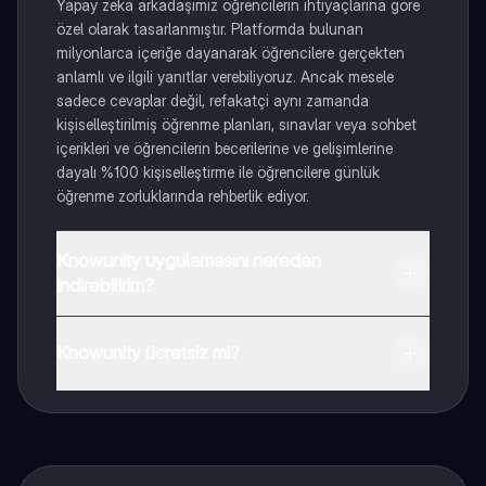
Yapay zeka arkadaşımız öğrencilerin ihtiyaçlarına göre
özel olarak tasarlanmıştır. Platformda bulunan
milyonlarca içeriğe dayanarak öğrencilere gerçekten
anlamlı ve ilgili yanıtlar verebiliyoruz. Ancak mesele
sadece cevaplar değil, refakatçi aynı zamanda
kişiselleştirilmiş öğrenme planları, sınavlar veya sohbet
içerikleri ve öğrencilerin becerilerine ve gelişimlerine
dayalı %100 kişiselleştirme ile öğrencilere günlük
öğrenme zorluklarında rehberlik ediyor.
Knowunity uygulamasını nereden
indirebilirim?
Uygulamayı Google Play Store ve Apple App Store'dan
indirebilirsiniz.
Knowunity ücretsiz mi?
Knowunity uygulaması ücretsiz! Uygulamamız çok
yakında indirmeye hazır olacak, bekle bizi. 💙