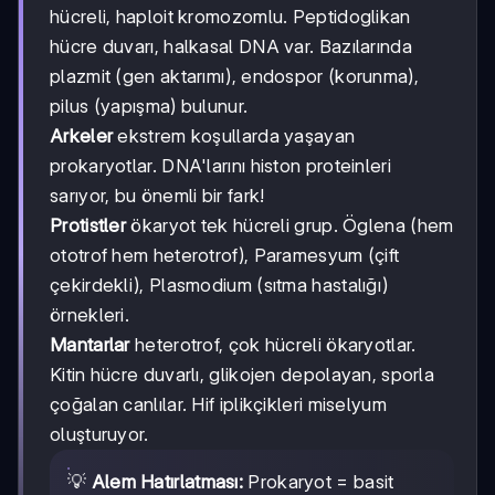
hücreli, haploit kromozomlu. Peptidoglikan
hücre duvarı, halkasal DNA var. Bazılarında
plazmit (gen aktarımı), endospor (korunma),
pilus (yapışma) bulunur.
Arkeler
ekstrem koşullarda yaşayan
prokaryotlar. DNA'larını histon proteinleri
sarıyor, bu önemli bir fark!
Protistler
ökaryot tek hücreli grup. Öglena (hem
ototrof hem heterotrof), Paramesyum (çift
çekirdekli), Plasmodium (sıtma hastalığı)
örnekleri.
Mantarlar
heterotrof, çok hücreli ökaryotlar.
Kitin hücre duvarlı, glikojen depolayan, sporla
çoğalan canlılar. Hif iplikçikleri miselyum
oluşturuyor.
💡
Alem Hatırlatması:
Prokaryot = basit