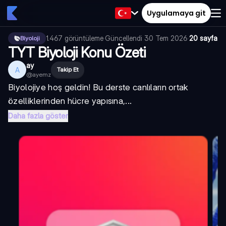
Uygulamaya git
1.467
görüntüleme
·
Güncellendi
30 Tem 2026
·
20 sayfa
Biyoloji
TYT Biyoloji Konu Özeti
ay
A
Takip Et
@
ayemz
Biyolojiye hoş geldin! Bu derste canlıların ortak
özelliklerinden hücre yapısına,...
Daha fazla göster