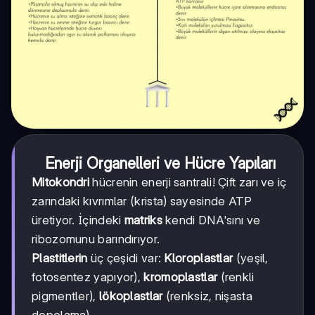
Enerji Organelleri ve Hücre Yapıları
Mitokondri
hücrenin enerji santrali! Çift zarı ve iç
zarındaki kıvrımlar (krista) sayesinde ATP
üretiyor. İçindeki
matriks
kendi DNA'sını ve
ribozomunu barındırıyor.
Plastitlerin
üç çeşidi var:
Kloroplastlar
(yeşil,
fotosentez yapıyor),
kromoplastlar
(renkli
pigmentler),
lökoplastlar
(renksiz, nişasta
depolama).