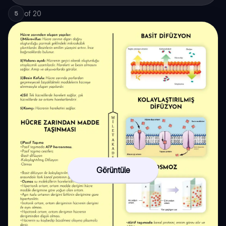
of
20
5
Görüntüle