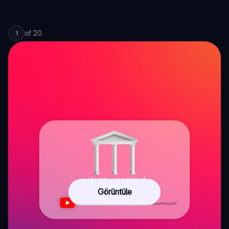
of
20
1
Görüntüle