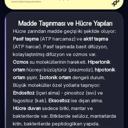
Madde Taşınması ve Hücre Yapıları
Hücre zarından madde geçişi iki şekilde oluyor:
Pasif taşıma
(ATP harcamaz) ve
aktif taşıma
(ATP harcar). Pasif taşımada basit difüzyon,
kolaylaştırılmış difüzyon ve ozmos var.
Ozmos
su moleküllerinin hareketi.
Hipertonik
ortam
hücreyi büzüştürür (plazmoliz),
hipotonik
ortam
şişirir.
İzotonik ortam
dengeli durum.
Büyük moleküller özel yollarla taşınıyor:
Endositoz
(içeri alma) - pinositoz (sıvı) ve
fagositoz (katı).
Eksositoz
ise dışarı atma.
Hücre duvarı
sadece bitki, mantar ve
bakterilerde var. Bitkilerde selüloz, mantarlarda
kitin, bakterilerde peptidoglikan yapıda.