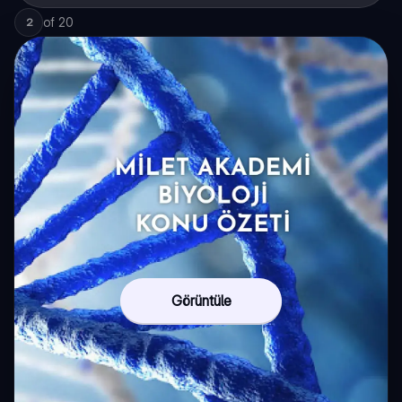
of
20
2
Görüntüle