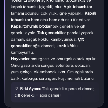
Tohumlu bitkiler
açık tohumlu (kozalaklı) ve
kapalı tohumlu (çiçekli) olur.
Açık tohumlular
tamamı odunsu, çok yıllık, iğne yapraklı.
Kapalı
tohumlular
hem otsu hem odunsu türleri var.
Kapalı tohumlu bitkiler
tek çenekli ve çift
çenekli ayrılır.
Tek çeneekliler
paralel yaprak
damarlı, saçak köklü, kambiyumsuz.
Çift
çeneekliler
ağsı damarlı, kazık köklü,
kambiyumlu.
Hayvanlar
omurgasız ve omurgalı olarak ayrılır.
Omurgasızlarda sünger, sölentere, solucan,
yumuşakça, eklembacaklı var. Omurgalılarda
balık, kurbağa, sürüngen, kuş, memeli bulunur.
💡
Bitki Ayrımı:
Tek çenekli = paralel damar,
çift çenekli = ağsı damar!