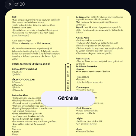
of
20
9
Görüntüle