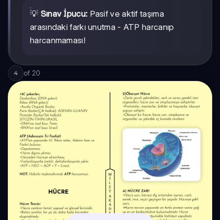
💡
Sınav İpucu:
Pasif ve aktif taşıma
arasındaki farkı unutma - ATP harcanıp
harcanmaması!
of
20
4