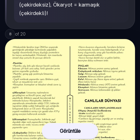
(çekirdeksiz), Ökaryot = karmaşık
(çekirdekli)!
of
20
8
Görüntüle