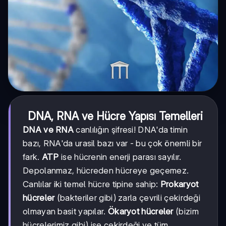
DNA, RNA ve Hücre Yapısı Temelleri
DNA ve RNA
canlılığın şifresi! DNA'da timin
bazı, RNA'da urasil bazı var - bu çok önemli bir
fark.
ATP
ise hücrenin enerji parası sayılır.
Depolanmaz, hücreden hücreye geçemez.
Canlılar iki temel hücre tipine sahip:
Prokaryot
hücreler
(bakteriler gibi) zarla çevrili çekirdeği
olmayan basit yapılar.
Ökaryot hücreler
(bizim
hücrelerimiz gibi) ise çekirdeği ve tüm