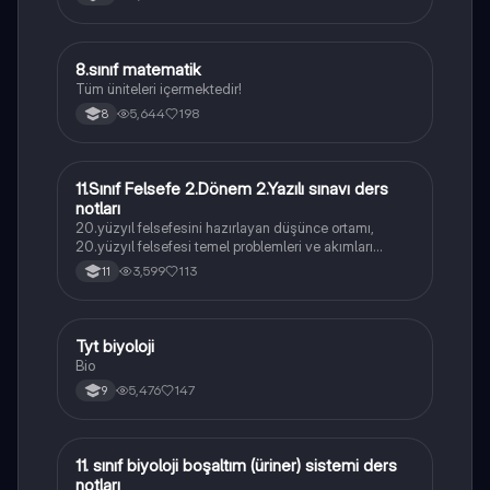
8.sınıf matematik
Matematik
Tüm üniteleri içermektedir!
5,644
198
8
11.Sınıf Felsefe 2.Dönem 2.Yazılı sınavı ders
Felsefe
notları
20.yüzyıl felsefesini hazırlayan düşünce ortamı,
20.yüzyıl felsefesi temel problemleri ve akımları
konularını içermektedir
3,599
113
11
Tyt biyoloji
Biyoloji
Bio
5,476
147
9
11. sınıf biyoloji boşaltım (üriner) sistemi ders
Biyoloji
notları