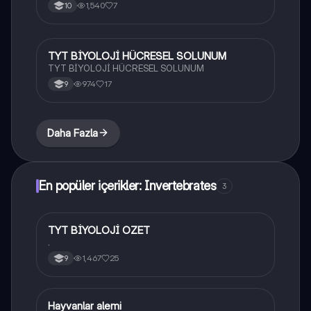
1,540
7
10
TYT BİYOLOJİ HÜCRESEL SOLUNUM
Biyoloji
TYT BİYOLOJİ HÜCRESEL SOLUNUM
974
17
9
Daha Fazla
En popüler içerikler: Invertebrates
3
TYT BİYOLOJİ OZET
Biyoloji
.
1,467
25
9
Hayvanlar alemi
Biyoloji