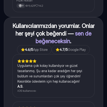
Fizik Notları
9,629
142
9
Kullanıcılarımızdan yorumlar. Onlar
her şeyi çok beğendi —
sen de
beğeneceksin
.
4.6
/5
App Store
4.7
/5
Google Play
Uygulama çok kolay kullanılıyor ve güzel
tasarlanmış. Şu ana kadar aradığım her şeyi
buldum ve sunumlardan çok şey öğrendim!
Kesinlikle ödevlerim için hep kullanacağım!
A.S.
iOS kullanıcısı