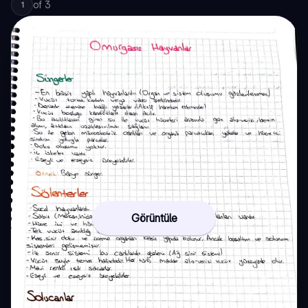
of
3
1
Görüntüle