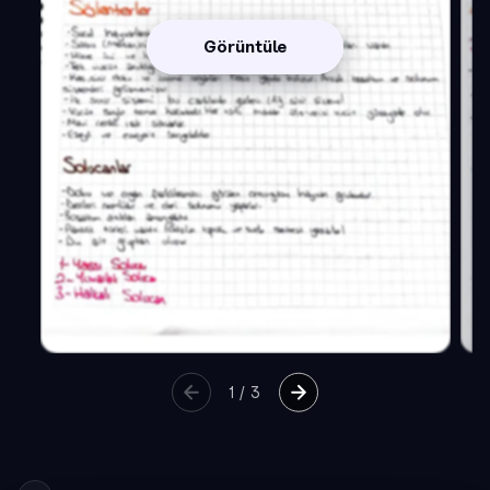
Görüntüle
1
/
3