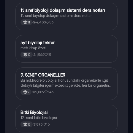
11. sınıf biyoloji dolaşım sistemi ders notları
Biyoloji
11. sınıf biyoloji dolaşım sistemi ders notları
4,400
86
11
ayt biyoloji tekrar
Biyoloji
meb kitap özeti
1,566
15
12
9. SINIF ORGANELLER
Biyoloji
Bu not,hücre biyolojisi konusundaki organellerle ilgili
detaylı bilgiler içermektedir.İçerikte, her bir organelin
yapısı,fonksiyonları ve hücre içindeki rolü
2,009
145
9
açıklanmaktadır.
Bitki Biyolojisi
Biyoloji
12. sınıf bitki biyolojisi
896
16
12