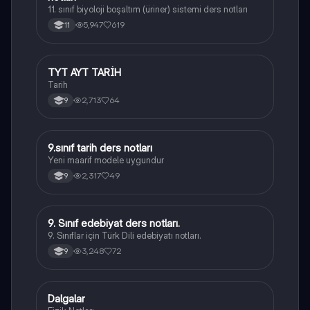
11. sınıf biyoloji boşaltım (üriner) sistemi ders notları
5,947
619
11
TYT AYT TARİH
Tarih
Tarih
2,713
64
9
9.sınıf tarih ders notları
Tarih
Yeni maarif modele uygundur
2,317
49
9
9. Sınıf edebiyat ders notları.
Türk Dili ve Edebiyatı
9. Sınıflar için Türk Dili edebiyatı notları.
3,248
72
9
Dalgalar
Fizik