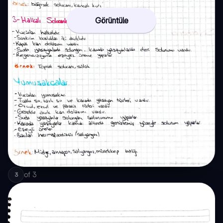
Görüntüle
of
3
3