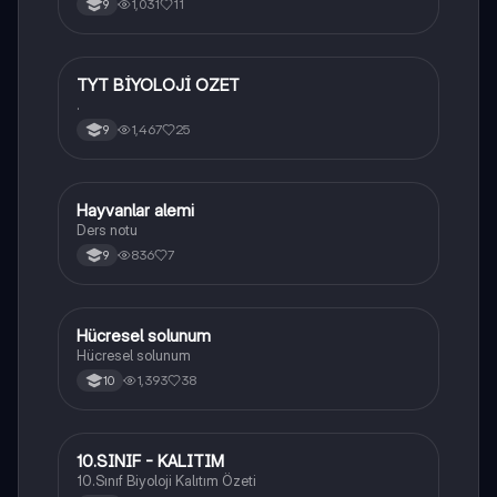
1,031
11
9
TYT BİYOLOJİ OZET
Biyoloji
.
1,467
25
9
Hayvanlar alemi
Biyoloji
Ders notu
836
7
9
Hücresel solunum
Biyoloji
Hücresel solunum
1,393
38
10
10.SINIF - KALITIM
Biyoloji
10.Sınıf Biyoloji Kalıtım Özeti