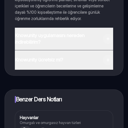
içerikleri ve öğrencilerin becerilerine ve gelişimlerine
dayalı %100 kişiselleştirme ile öğrencilere günlük
öğrenme zorluklarında rehberlik ediyor.
Knowunity uygulamasını nereden
indirebilirim?
Uygulamayı Google Play Store ve Apple App Store'dan
indirebilirsiniz.
Knowunity ücretsiz mi?
Knowunity uygulaması ücretsiz! Uygulamamız çok
yakında indirmeye hazır olacak, bekle bizi. 💙
Benzer Ders Notları
Hayvanlar
Biyoloji
Omurgalı ve omurgasız hayvan türleri