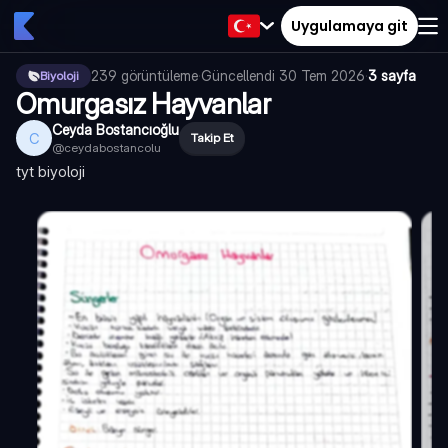
Uygulamaya git
239
görüntüleme
·
Güncellendi
30 Tem 2026
·
3 sayfa
Biyoloji
Omurgasız Hayvanlar
Ceyda Bostancıoğlu
C
Takip Et
@
ceydabostancolu
tyt biyoloji