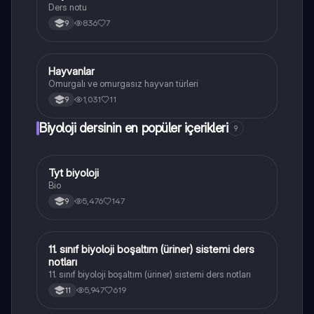
Ders notu
836
7
9
Hayvanlar
Biyoloji
Omurgalı ve omurgasız hayvan türleri
1,031
11
9
Biyoloji dersinin en popüler içerikleri
9
Tyt biyoloji
Biyoloji
Bio
5,476
147
9
11. sınıf biyoloji boşaltım (üriner) sistemi ders
Biyoloji
notları
11. sınıf biyoloji boşaltım (üriner) sistemi ders notları
5,947
619
11