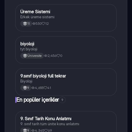
Üreme Sistemi
Biyoloji
Erkek üreme sistemi
530
12
11
B
biyoloji
Biyoloji
tyt biyoloji
2,456
0
Üniversite
9.sınıf biyoloji full tekrar
Biyoloji
Biyoloji
4,655
41
9
En popüler içerikler
9
9. Sınıf Tarih Konu Anlatımı
Tarih
9. sınıf tarih tüm ünite konu anlatımı
4,345
69
9