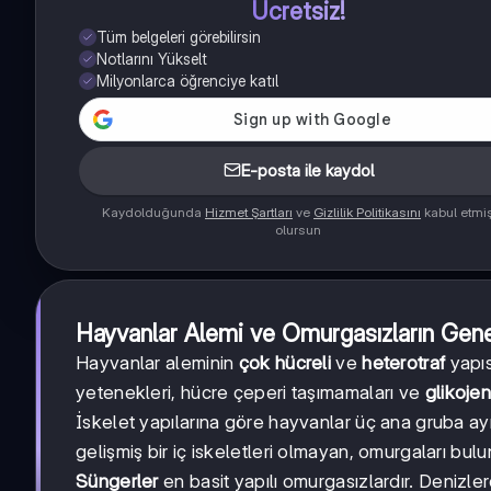
Ücretsiz!
Tüm belgeleri görebilirsin
Notlarını Yükselt
Milyonlarca öğrenciye katıl
E-posta ile kaydol
Kaydolduğunda
Hizmet Şartları
ve
Gizlilik Politikasını
kabul etmi
olursun
Hayvanlar Alemi ve Omurgasızların Genel
Hayvanlar aleminin
çok hücreli
ve
heterotraf
yapıs
yetenekleri, hücre çeperi taşımamaları ve
glikoje
İskelet yapılarına göre hayvanlar üç ana gruba ayrıl
gelişmiş bir iç iskeletleri olmayan, omurgaları bul
Süngerler
en basit yapılı omurgasızlardır. Denizle