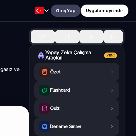
Giriş Yap
Uygulamayı indir
7
Yapay Zeka Çalışma
YENI
Araçları
rgasız ve
Özet
Flashcard
Quiz
Deneme Sınavı