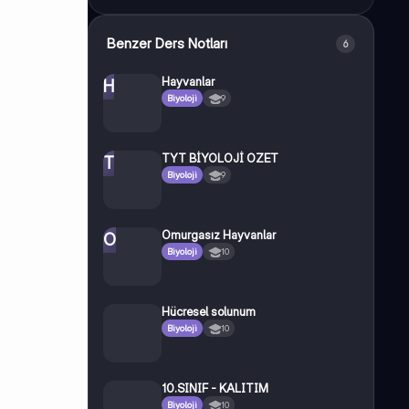
Benzer Ders Notları
6
Hayvanlar
H
Biyoloji
9
TYT BİYOLOJİ OZET
T
Biyoloji
9
Omurgasız Hayvanlar
O
Biyoloji
10
Hücresel solunum
Biyoloji
10
10.SINIF - KALITIM
Biyoloji
10