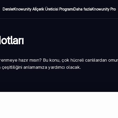
Dersler
Knowunity AI
İçerik Üreticisi Programı
Daha fazla
Knowunity Pro
tları
 öğrenmeye hazır mısın? Bu konu, çok hücreli canlılardan omu
eşitliliğini anlamamıza yardımcı olacak.