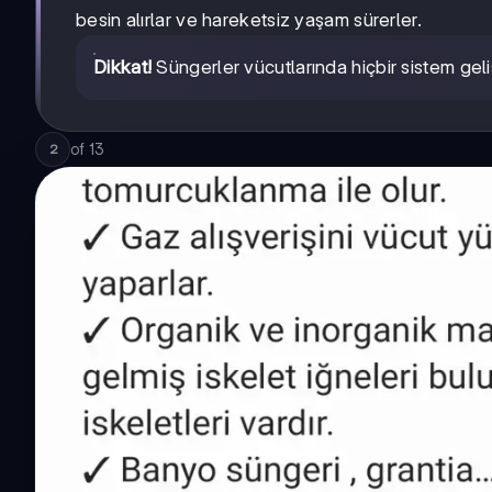
besin alırlar ve hareketsiz yaşam sürerler.
Dikkat!
Süngerler vücutlarında hiçbir sistem ge
of
13
2