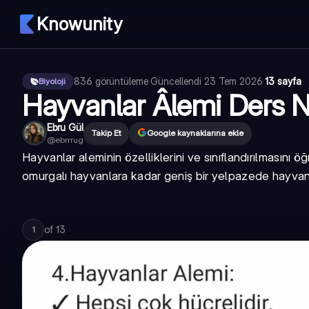
Knowunity
836
görüntüleme
·
Güncellendi
23 Tem 2026
·
13 sayfa
Biyoloji
Hayvanlar Âlemi Ders No
Ebru Gül
Takip Et
Google kaynaklarına ekle
@
ebrrrug
Hayvanlar aleminin özelliklerini ve sınıflandırılmasını
omurgalı hayvanlara kadar geniş bir yelpazede hayvan ç
of
13
1