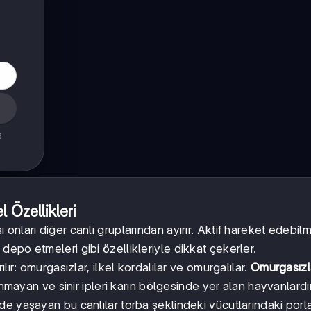
ş
 Özellikleri
ı onları diğer canlı gruplarından ayırır. Aktif hareket edebil
n
depo etmeleri gibi özellikleriyle dikkat çekerler.
ır: omurgasızlar, ilkel kordalılar ve omurgalılar.
Omurgasızl
unmayan ve sinir ipleri karın bölgesinde yer alan hayvanlardır
rde yaşayan bu canlılar torba şeklindeki vücutlarındaki porl