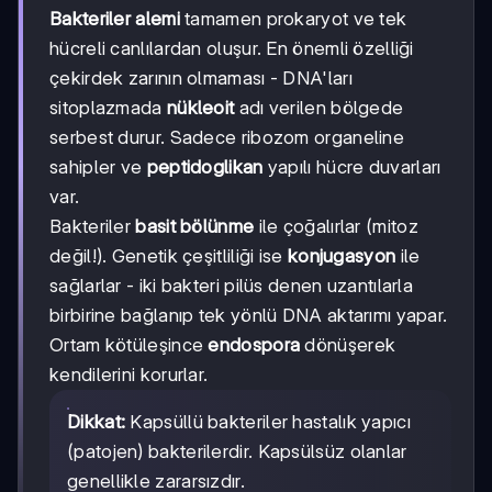
Bakteriler alemi
tamamen prokaryot ve tek
hücreli canlılardan oluşur. En önemli özelliği
çekirdek zarının olmaması - DNA'ları
sitoplazmada
nükleoit
adı verilen bölgede
serbest durur. Sadece ribozom organeline
sahipler ve
peptidoglikan
yapılı hücre duvarları
var.
Bakteriler
basit bölünme
ile çoğalırlar (mitoz
değil!). Genetik çeşitliliği ise
konjugasyon
ile
sağlarlar - iki bakteri pilüs denen uzantılarla
birbirine bağlanıp tek yönlü DNA aktarımı yapar.
Ortam kötüleşince
endospora
dönüşerek
kendilerini korurlar.
Dikkat:
Kapsüllü bakteriler hastalık yapıcı
(patojen) bakterilerdir. Kapsülsüz olanlar
genellikle zararsızdır.