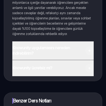
milyonlarca içeriğe dayanarak öğrencilere gerçekten
anlamlı ve ilgili yanıtlar verebiliyoruz. Ancak mesele
sadece cevaplar değil, refakatçi aynı zamanda
kişiselleştirilmiş öğrenme planları, sınavlar veya sohbet
içerikleri ve öğrencilerin becerilerine ve gelişimlerine
dayalı %100 kişiselleştirme ile öğrencilere günlük
öğrenme zorluklarında rehberlik ediyor.
Knowunity uygulamasını nereden
indirebilirim?
Uygulamayı Google Play Store ve Apple App Store'dan
indirebilirsiniz.
Knowunity ücretsiz mi?
Knowunity uygulaması ücretsiz! Uygulamamız çok
yakında indirmeye hazır olacak, bekle bizi. 💙
Benzer Ders Notları