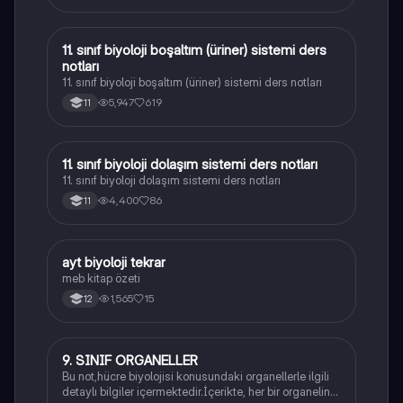
11. sınıf biyoloji boşaltım (üriner) sistemi ders
Biyoloji
notları
11. sınıf biyoloji boşaltım (üriner) sistemi ders notları
5,947
619
11
11. sınıf biyoloji dolaşım sistemi ders notları
Biyoloji
11. sınıf biyoloji dolaşım sistemi ders notları
4,400
86
11
ayt biyoloji tekrar
Biyoloji
meb kitap özeti
1,565
15
12
9. SINIF ORGANELLER
Biyoloji
Bu not,hücre biyolojisi konusundaki organellerle ilgili
detaylı bilgiler içermektedir.İçerikte, her bir organelin