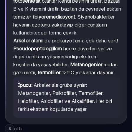
fotosentetik
olanlar kendi besinini üretir. Bazıları
B ve K vitamini üretir, bazıları da çevresel atıkları
temizler (
biyoremediasyon
). Siyanobakteriler
havanın azotunu yakalayıp diğer canlıların
kullanabileceği forma çevirir.
Arkeler alemi
de prokaryot ama çok daha sert!
Pseudopeptidoglikan
hücre duvarları var ve
diğer canlıların yaşayamadığı ekstrem
koşullarda yaşayabilirler.
Metanogenler
metan
gazı üretir,
termofiller
121°C'ye kadar dayanır.
İpucu:
Arkeler altı gruba ayrılır:
Metanogenler, Psikrofiller, Termofiller,
Halofiller, Asidofiller ve Alkalifiller. Her biri
farklı ekstrem koşullarda yaşar.
of
5
3