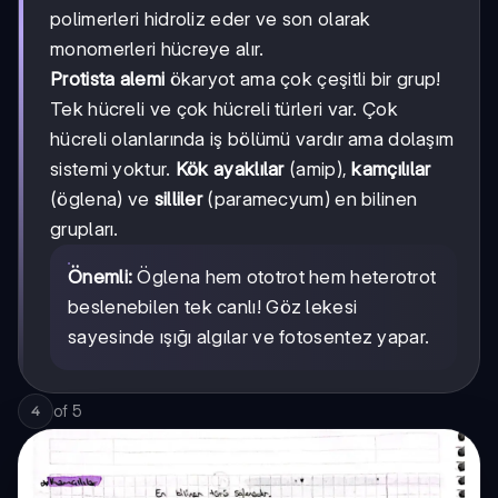
polimerleri hidroliz eder ve son olarak
monomerleri hücreye alır.
Protista alemi
ökaryot ama çok çeşitli bir grup!
Tek hücreli ve çok hücreli türleri var. Çok
hücreli olanlarında iş bölümü vardır ama dolaşım
sistemi yoktur.
Kök ayaklılar
(amip),
kamçılılar
(öglena) ve
silliler
(paramecyum) en bilinen
grupları.
Önemli:
Öglena hem ototrot hem heterotrot
beslenebilen tek canlı! Göz lekesi
sayesinde ışığı algılar ve fotosentez yapar.
of
5
4