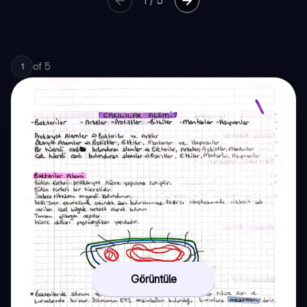
1
/
5
of
5
1
Görüntüle