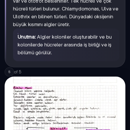
var ve ototrot beslenirler. Tek hücreli ve çok
hücreli türleri bulunur. Chlamydomonas, Ulva ve
Ulothrix en bilinen türleri. Dünyadaki oksijenin
büyük kısmını algler üretir.
Unutma:
Algler koloniler oluşturabilir ve bu
kolonilerde hücreler arasında iş birliği ve iş
bölümü görülür.
of
5
5