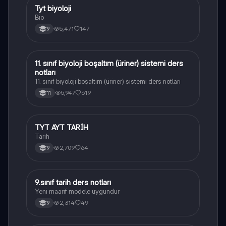
Tyt biyoloji
Biyoloji
Bio
5,471
147
9
11. sınıf biyoloji boşaltım (üriner) sistemi ders
Biyoloji
notları
11. sınıf biyoloji boşaltım (üriner) sistemi ders notları
5,947
619
11
TYT AYT TARİH
Tarih
Tarih
2,709
64
9
9.sınıf tarih ders notları
Tarih
Yeni maarif modele uygundur
2,314
49
9