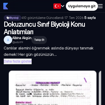
Uygulamaya git
410
görüntüleme
·
Güncellendi
17 Tem 2026
·
5 sayfa
Biyoloji
Dokuzuncu Sınıf Biyoloji Konu
Anlatımları
Albina Akgün
A
Takip Et
@
albi99
Canlılar alemini öğrenmek aslında dünyayı tanımak
demek! Her gün gözünüzün...
Daha fazla göster