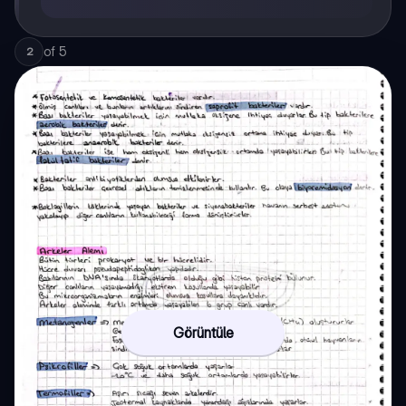
of
5
2
Görüntüle