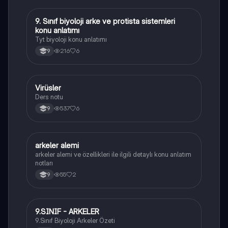
9
9. Sınıf biyoloji arke ve protista sistemleri
Biyoloji
konu anlatımı
Tyt biyoloji konu anlatımı
216
6
9
V
Virüsler
Biyoloji
Ders notu
537
6
9
A
arkeler alemi
Biyoloji
arkeler alemi ve özellikleri ile ilgili detaylı konu anlatım
notları
55
2
9
9
9.SINIF - ARKELER
Biyoloji
9.Sınıf Biyoloji Arkeler Özeti