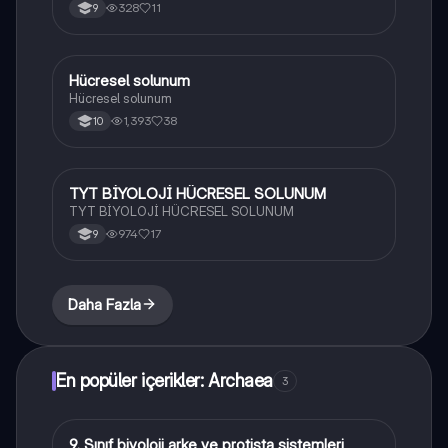
328
11
9
Hücresel solunum
Biyoloji
Hücresel solunum
1,393
38
10
TYT BİYOLOJİ HÜCRESEL SOLUNUM
Biyoloji
TYT BİYOLOJİ HÜCRESEL SOLUNUM
974
17
9
Daha Fazla
En popüler içerikler: Archaea
3
9
9. Sınıf biyoloji arke ve protista sistemleri
Biyoloji