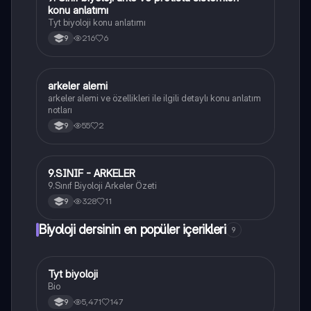
konu anlatımı
Tyt biyoloji konu anlatımı
216
6
9
A
arkeler alemi
Biyoloji
arkeler alemi ve özellikleri ile ilgili detaylı konu anlatım
notları
55
2
9
9
9.SINIF - ARKELER
Biyoloji
9.Sınıf Biyoloji Arkeler Özeti
328
11
9
Biyoloji dersinin en popüler içerikleri
9
Tyt biyoloji
Biyoloji
Bio
5,471
147
9