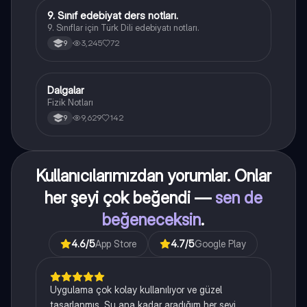
9. Sınıf edebiyat ders notları.
Türk Dili ve Edebiyatı
9. Sınıflar için Türk Dili edebiyatı notları.
3,245
72
9
Dalgalar
Fizik
Fizik Notları
9,629
142
9
Kullanıcılarımızdan yorumlar. Onlar
her şeyi çok beğendi —
sen de
beğeneceksin
.
4.6
/5
App Store
4.7
/5
Google Play
Uygulama çok kolay kullanılıyor ve güzel
tasarlanmış. Şu ana kadar aradığım her şeyi