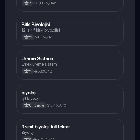
yapısı,fonksiyonları ve hücre içindeki rolü
2,009
145
9
açıklanmaktadır.
Bitki Biyolojisi
Biyoloji
12. sınıf bitki biyolojisi
896
16
12
Üreme Sistemi
Biyoloji
Erkek üreme sistemi
530
12
11
B
biyoloji
Biyoloji
tyt biyoloji
2,456
0
Üniversite
9.sınıf biyoloji full tekrar
Biyoloji
Biyoloji
4,652
41
9