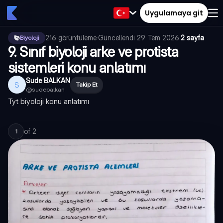
Uygulamaya git
216
görüntüleme
·
Güncellendi
29 Tem 2026
·
2 sayfa
Biyoloji
9. Sınıf biyoloji arke ve protista
sistemleri konu anlatımı
Sude BALKAN
S
Takip Et
@
sudebalkan
Tyt biyoloji konu anlatımı
of
2
1