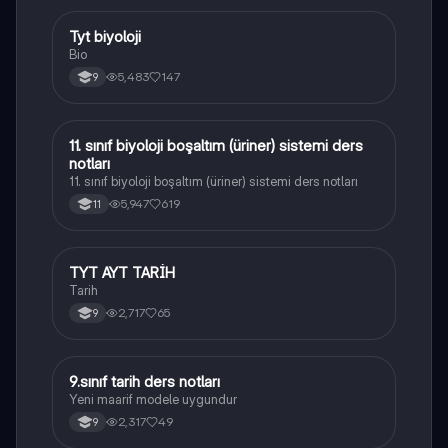
Tyt biyoloji
Biyoloji
Bio
5,483
147
9
11. sınıf biyoloji boşaltım (üriner) sistemi ders
Biyoloji
notları
11. sınıf biyoloji boşaltım (üriner) sistemi ders notları
5,947
619
11
TYT AYT TARİH
Tarih
Tarih
2,717
65
9
9.sınıf tarih ders notları
Tarih
Yeni maarif modele uygundur
2,317
49
9