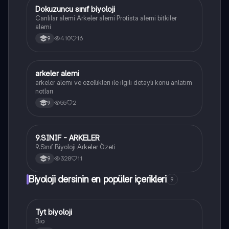
Dokuzuncu sınıf biyoloji
Biyoloji
Canlılar alemi Arkeler alemi Protista alemi bitkiler
alemi
410
16
9
arkeler alemi
Biyoloji
arkeler alemi ve özellikleri ile ilgili detaylı konu anlatım
notları
55
2
9
9.SINIF - ARKELER
Biyoloji
9.Sınıf Biyoloji Arkeler Özeti
328
11
9
Biyoloji dersinin en popüler içerikleri
9
Tyt biyoloji
Biyoloji
Bio