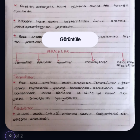
Görüntüle
of
2
2