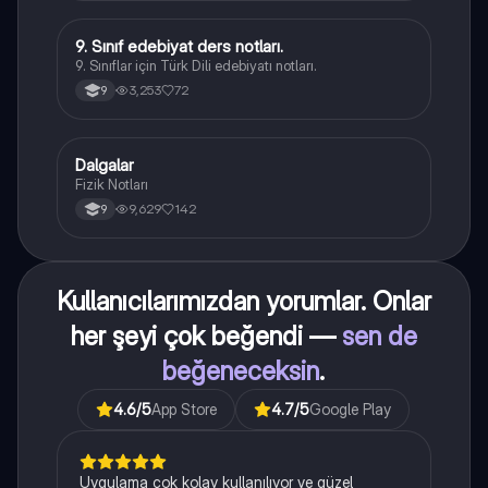
9. Sınıf edebiyat ders notları.
Türk Dili ve Edebiyatı
9. Sınıflar için Türk Dili edebiyatı notları.
3,253
72
9
Dalgalar
Fizik
Fizik Notları
9,629
142
9
Kullanıcılarımızdan yorumlar. Onlar
her şeyi çok beğendi —
sen de
beğeneceksin
.
4.6
/5
App Store
4.7
/5
Google Play
Uygulama çok kolay kullanılıyor ve güzel