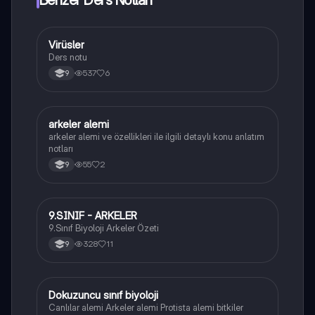
Benzer Ders Notları
Virüsler
Biyoloji
Ders notu
537
6
9
arkeler alemi
Biyoloji
arkeler alemi ve özellikleri ile ilgili detaylı konu anlatım
notları
55
2
9
9.SINIF - ARKELER
Biyoloji
9.Sınıf Biyoloji Arkeler Özeti
328
11
9
Dokuzuncu sınıf biyoloji
Biyoloji
Canlılar alemi Arkeler alemi Protista alemi bitkiler