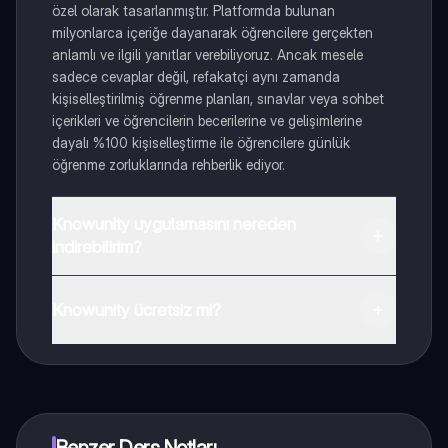
özel olarak tasarlanmıştır. Platformda bulunan
milyonlarca içeriğe dayanarak öğrencilere gerçekten
anlamlı ve ilgili yanıtlar verebiliyoruz. Ancak mesele
sadece cevaplar değil, refakatçi aynı zamanda
kişiselleştirilmiş öğrenme planları, sınavlar veya sohbet
içerikleri ve öğrencilerin becerilerine ve gelişimlerine
dayalı %100 kişiselleştirme ile öğrencilere günlük
öğrenme zorluklarında rehberlik ediyor.
Knowunity uygulamasını nereden
indirebilirim?
Uygulamayı Google Play Store ve Apple App Store'dan
indirebilirsiniz.
Knowunity ücretsiz mi?
Knowunity uygulaması ücretsiz! Uygulamamız çok
yakında indirmeye hazır olacak, bekle bizi. 💙