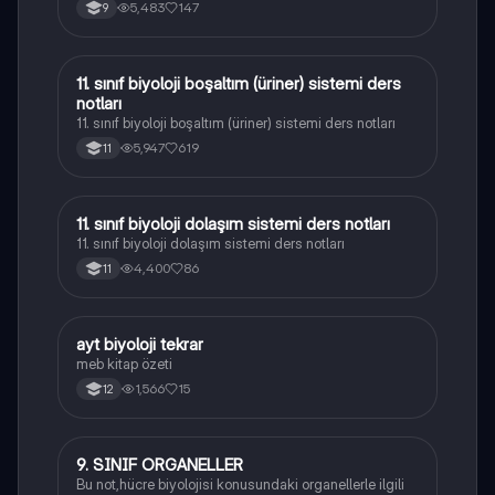
5,483
147
9
11. sınıf biyoloji boşaltım (üriner) sistemi ders
Biyoloji
notları
11. sınıf biyoloji boşaltım (üriner) sistemi ders notları
5,947
619
11
11. sınıf biyoloji dolaşım sistemi ders notları
Biyoloji
11. sınıf biyoloji dolaşım sistemi ders notları
4,400
86
11
ayt biyoloji tekrar
Biyoloji
meb kitap özeti
1,566
15
12
9. SINIF ORGANELLER
Biyoloji
Bu not,hücre biyolojisi konusundaki organellerle ilgili