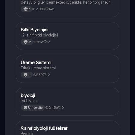
detaylı bilgiler içermektedir.İçerikte, her bir organelin
yapısı,fonksiyonları ve hücre içindeki rolü
2,009
145
9
açıklanmaktadır.
Bitki Biyolojisi
Biyoloji
12. sınıf bitki biyolojisi
896
16
12
Üreme Sistemi
Biyoloji
Erkek üreme sistemi
530
12
11
B
biyoloji
Biyoloji
tyt biyoloji
2,456
0
Üniversite
9.sınıf biyoloji full tekrar
Biyoloji
Biyoloji