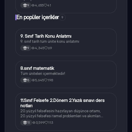
4,655
41
9
En popüler içerikler
9
9. Sınıf Tarih Konu Anlatımı
Tarih
9. sınıf tarih tüm ünite konu anlatımı
4,345
69
9
8.sınıf matematik
Matematik
Tüm üniteleri içermektedir!
5,645
198
8
11.Sınıf Felsefe 2.Dönem 2.Yazılı sınavı ders
Felsefe
notları
20.yüzyıl felsefesini hazırlayan düşünce ortamı,
20.yüzyıl felsefesi temel problemleri ve akımları
konularını içermektedir
3,599
113
11