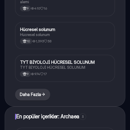
alemi
410
16
9
Hücresel solunum
Biyoloji
Hücresel solunum
1,393
38
10
TYT BİYOLOJİ HÜCRESEL SOLUNUM
Biyoloji
TYT BİYOLOJİ HÜCRESEL SOLUNUM
974
17
9
Daha Fazla
En popüler içerikler: Archaea
3