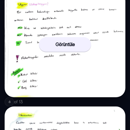
Görüntüle
of
13
6