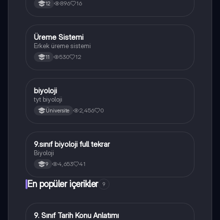
896
16
12
Üreme Sistemi
Biyoloji
Erkek üreme sistemi
530
12
11
B
biyoloji
Biyoloji
tyt biyoloji
2,456
0
Üniversite
9.sınıf biyoloji full tekrar
Biyoloji
Biyoloji
4,653
41
9
En popüler içerikler
9
9. Sınıf Tarih Konu Anlatımı
Tarih