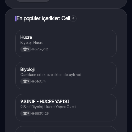
En popüler içerikler: Cell
9
Hücre
Biyoloji
Biyoloji Hücre
673
12
9
Biyoloji
Biyoloji
Canlıların ortak özellikleri detaylı not
516
4
9
9.SINIF - HÜCRE YAPISI
Biyoloji
9.Sınıf Biyoloji Hücre Yapısı Özeti
883
29
9