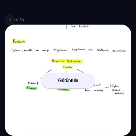
of
13
1
Görüntüle