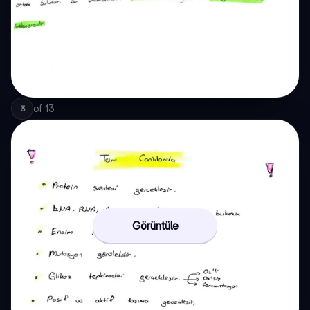
of
13
3
Görüntüle