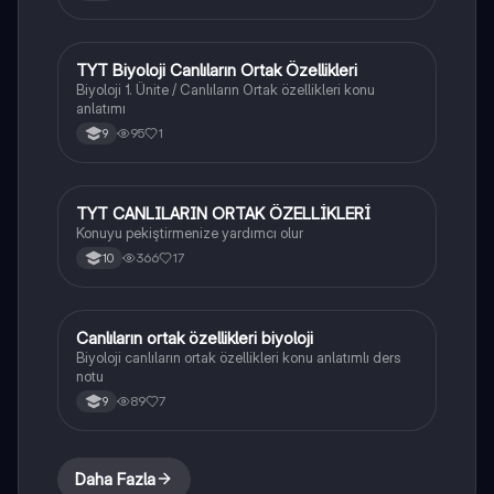
TYT Biyoloji Canlıların Ortak Özellikleri
Fen Bilimleri
Biyoloji 1. Ünite / Canlıların Ortak özellikleri konu
anlatımı
95
1
9
TYT CANLILARIN ORTAK ÖZELLİKLERİ
Biyoloji
Konuyu pekiştirmenize yardımcı olur
366
17
10
Canlıların ortak özellikleri biyoloji
Biyoloji
Biyoloji canlıların ortak özellikleri konu anlatımlı ders
notu
89
7
9
Daha Fazla