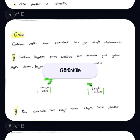
of
13
4
Görüntüle
of
13
5