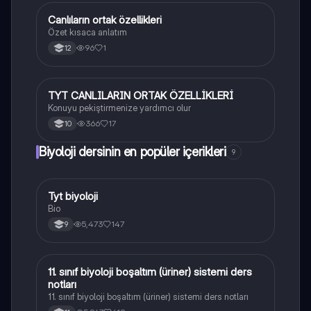
Canlıların ortak özellikleri
Biyoloji
Özet kısaca anlatım
96
1
12
TYT CANLILARIN ORTAK ÖZELLİKLERİ
Biyoloji
Konuyu pekiştirmenize yardımcı olur
366
17
10
Biyoloji dersinin en popüler içerikleri
9
Tyt biyoloji
Biyoloji
Bio
5,473
147
9
11. sınıf biyoloji boşaltım (üriner) sistemi ders
Biyoloji
notları
11. sınıf biyoloji boşaltım (üriner) sistemi ders notları