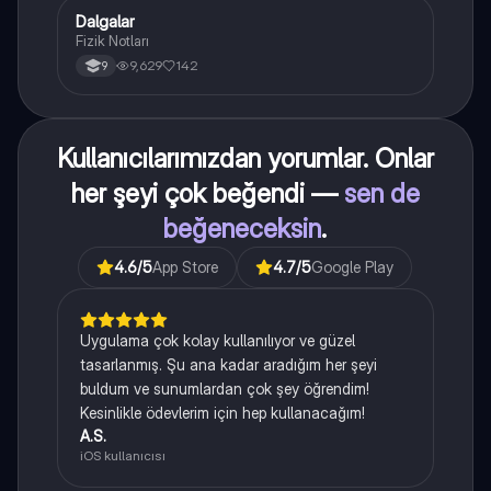
Dalgalar
Fizik
Fizik Notları
9,629
142
9
Kullanıcılarımızdan yorumlar. Onlar
her şeyi çok beğendi —
sen de
beğeneceksin
.
4.6
/5
App Store
4.7
/5
Google Play
Uygulama çok kolay kullanılıyor ve güzel
tasarlanmış. Şu ana kadar aradığım her şeyi
buldum ve sunumlardan çok şey öğrendim!
Kesinlikle ödevlerim için hep kullanacağım!
A.S.
iOS kullanıcısı