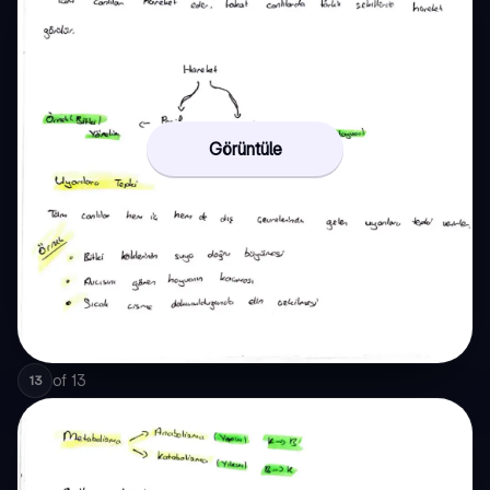
Görüntüle
of
13
13