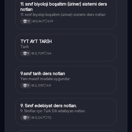
11. sınıf biyoloji boşaltım (üriner) sistemi ders
Biyoloji
notları
11. sınıf biyoloji boşaltım (üriner) sistemi ders notları
5,947
619
11
TYT AYT TARİH
Tarih
Tarih
2,709
64
9
9.sınıf tarih ders notları
Tarih
Yeni maarif modele uygundur
2,315
49
9
9. Sınıf edebiyat ders notları.
Türk Dili ve Edebiyatı
9. Sınıflar için Türk Dili edebiyatı notları.
3,247
72
9