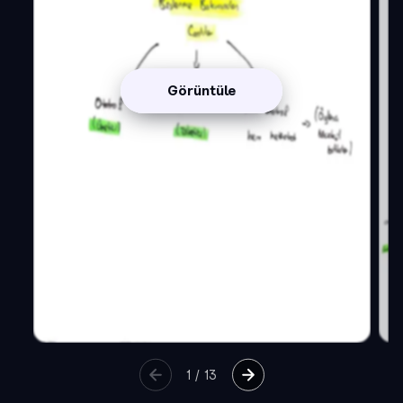
Görüntüle
1
/
13