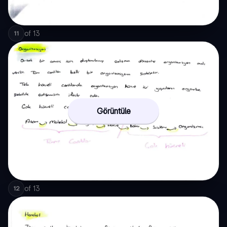
of
13
11
Görüntüle
of
13
12