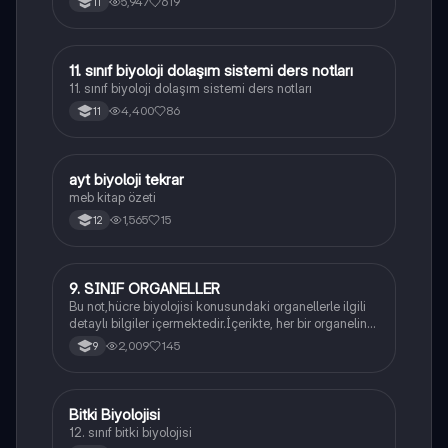
5,947
619
11
11. sınıf biyoloji dolaşım sistemi ders notları
Biyoloji
11. sınıf biyoloji dolaşım sistemi ders notları
4,400
86
11
ayt biyoloji tekrar
Biyoloji
meb kitap özeti
1,565
15
12
9. SINIF ORGANELLER
Biyoloji
Bu not,hücre biyolojisi konusundaki organellerle ilgili
detaylı bilgiler içermektedir.İçerikte, her bir organelin
yapısı,fonksiyonları ve hücre içindeki rolü
2,009
145
9
açıklanmaktadır.
Bitki Biyolojisi
Biyoloji
12. sınıf bitki biyolojisi