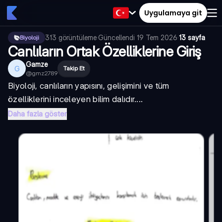
Uygulamaya git
313
görüntüleme
·
Güncellendi
19 Tem 2026
·
13 sayfa
Biyoloji
Canlıların Ortak Özelliklerine Giriş
Gamze
G
Takip Et
@
gmz2789
Biyoloji, canlıların yapısını, gelişimini ve tüm
özelliklerini inceleyen bilim dalıdır....
Daha fazla göster