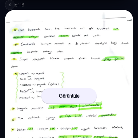
of
13
2
Görüntüle