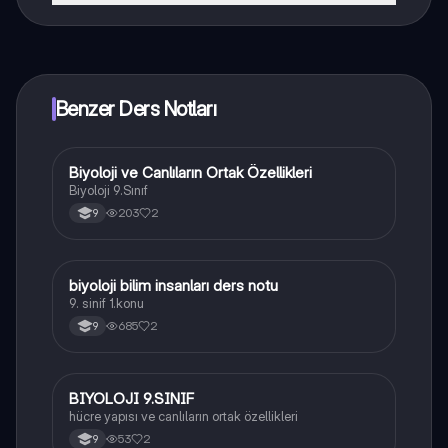
Knowunity uygulaması ücretsiz! Uygulamamız çok
yakında indirmeye hazır olacak, bekle bizi. 💙
Benzer Ders Notları
Biyoloji ve Canlıların Ortak Özellikleri
Biyoloji
Biyoloji 9.Sınıf
203
2
9
biyoloji bilim insanları ders notu
Biyoloji
9. sinif 1.konu
685
2
9
BIYOLOJI 9.SINIF
Biyoloji
hücre yapısı ve canlıların ortak özellikleri
53
2
9