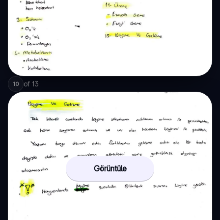
of
13
10
Görüntüle