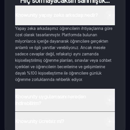
Hiç sormayacaksın sanmıştık...
Knowunity yapay zeka arkadaşı nedir?
Yapay zeka arkadaşımız öğrencilerin ihtiyaçlarına göre
özel olarak tasarlanmıştır. Platformda bulunan
milyonlarca içeriğe dayanarak öğrencilere gerçekten
anlamlı ve ilgili yanıtlar verebiliyoruz. Ancak mesele
sadece cevaplar değil, refakatçi aynı zamanda
kişiselleştirilmiş öğrenme planları, sınavlar veya sohbet
içerikleri ve öğrencilerin becerilerine ve gelişimlerine
dayalı %100 kişiselleştirme ile öğrencilere günlük
öğrenme zorluklarında rehberlik ediyor.
Knowunity uygulamasını nereden
indirebilirim?
Uygulamayı Google Play Store ve Apple App Store'dan
indirebilirsiniz.
Knowunity ücretsiz mi?