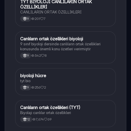
TYT BİYOLOJİ CANLILARIN ORTAK
Biyoloji
ÖZELLİKLERİ
CANLILARIN ORTAK ÖZELLİKLERİ
201
7
9
Canlıların ortak özellikleri biyoloji
Biyoloji
9 sınıf biyoloji dersinde canlıların ortak özellikleri
konusunda önemli konu özetleri verirmiştir
342
8
9
biyoloji hücre
Biyoloji
tyt bio
256
2
9
Canlıların ortak özellikleri (TYT)
Biyoloji
Biyolaji canlılar ortak özellikleri
7,674
69
12