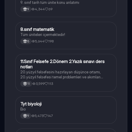
9. sınıf tarih tüm ünite konu anlatımı
4,344
69
9
8.sınıf matematik
Matematik
Tüm üniteleri içermektedir!
5,644
198
8
11.Sınıf Felsefe 2.Dönem 2.Yazılı sınavı ders
Felsefe
notları
20.yüzyıl felsefesini hazırlayan düşünce ortamı,
20.yüzyıl felsefesi temel problemleri ve akımları
konularını içermektedir
3,599
113
11
Tyt biyoloji
Biyoloji
Bio
5,473
147
9