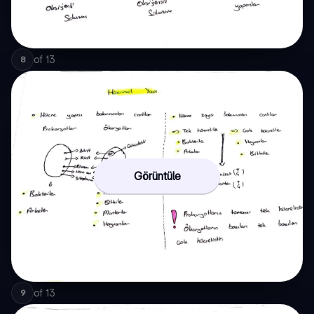
of
13
8
Görüntüle
of
13
9