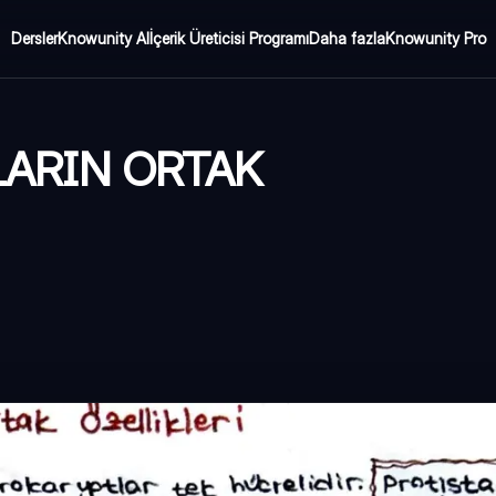
Dersler
Knowunity AI
İçerik Üreticisi Programı
Daha fazla
Knowunity Pro
LARIN ORTAK