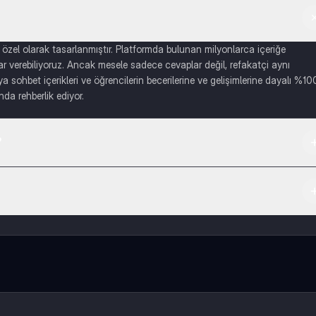
 özel olarak tasarlanmıştır. Platformda bulunan milyonlarca içeriğe
lar verebiliyoruz. Ancak mesele sadece cevaplar değil, refakatçi aynı
a sohbet içerikleri ve öğrencilerin becerilerine ve gelişimlerine dayalı %10
nda rehberlik ediyor.
?
irebilirsiniz.
da indirmeye hazır olacak, bekle bizi. 💙