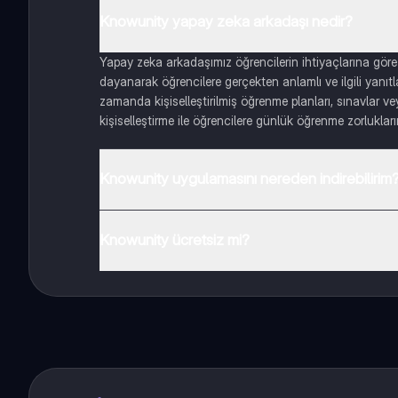
Knowunity yapay zeka arkadaşı nedir?
Yapay zeka arkadaşımız öğrencilerin ihtiyaçlarına göre
dayanarak öğrencilere gerçekten anlamlı ve ilgili yanıt
zamanda kişiselleştirilmiş öğrenme planları, sınavlar vey
kişiselleştirme ile öğrencilere günlük öğrenme zorlukları
Knowunity uygulamasını nereden indirebilirim
Uygulamayı Google Play Store ve Apple App Store'dan ind
Knowunity ücretsiz mi?
Knowunity uygulaması ücretsiz! Uygulamamız çok yakın