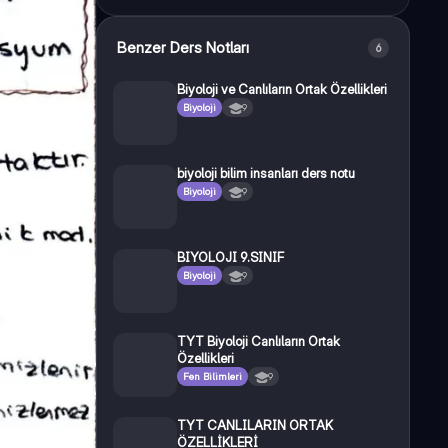
Benzer Ders Notları
6
Biyoloji ve Canlıların Ortak Özellikleri
Biyoloji
9
biyoloji bilim insanları ders notu
Biyoloji
9
BIYOLOJI 9.SINIF
Biyoloji
9
TYT Biyoloji Canlıların Ortak
Özellikleri
Fen Bilimleri
9
TYT CANLILARIN ORTAK
ÖZELLİKLERİ