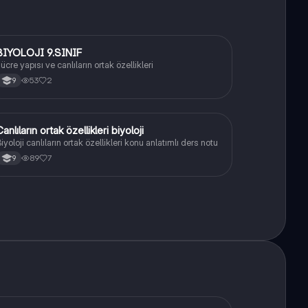
BIYOLOJI 9.SINIF
Biyoloji
ücre yapısı ve canlıların ortak özellikleri
53
2
9
anlıların ortak özellikleri biyoloji
Biyoloji
iyoloji canlıların ortak özellikleri konu anlatımlı ders notu
89
7
9