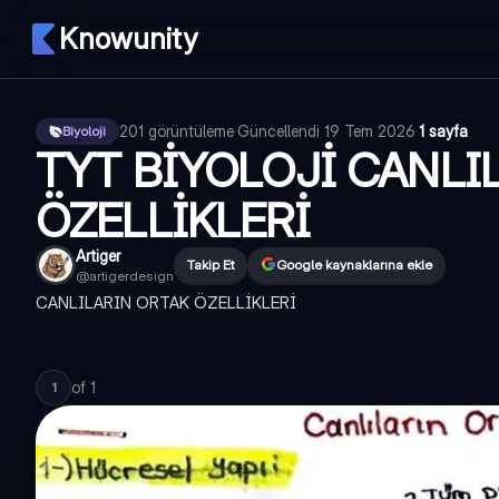
Knowunity
201
görüntüleme
·
Güncellendi
19 Tem 2026
·
1 sayfa
Biyoloji
TYT BİYOLOJİ CANLI
ÖZELLİKLERİ
Artiger
Takip Et
Google kaynaklarına ekle
@
artigerdesign
CANLILARIN ORTAK ÖZELLİKLERİ
of
1
1