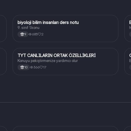
biyoloji bilim insanları ders notu
Biyoloji
9. sinif 1.konu
h
685
2
9
TYT CANLILARIN ORTAK ÖZELLİKLERİ
C
Biyoloji
Konuyu pekiştirmenize yardımcı olur
B
366
17
10