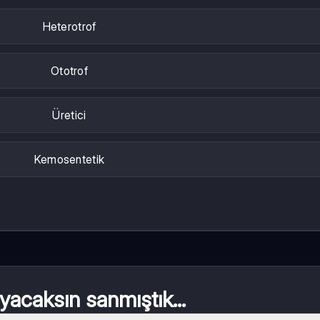
Heterotrof
Ototrof
Üretici
Kemosentetik
acaksın sanmıştık...