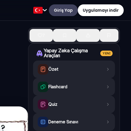
Giriş Yap
Uygulamayı indir
7
Yapay Zeka Çalışma
YENI
Araçları
Özet
Flashcard
Quiz
Deneme Sınavı