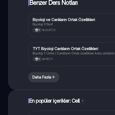
Benzer Ders Notları
Biyoloji ve Canlıların Ortak Özellikleri
Biyoloji
Biyoloji 9.Sınıf
203
2
9
TYT Biyoloji Canlıların Ortak Özellikleri
Fen Bilimleri
Biyoloji 1. Ünite / Canlıların Ortak özellikleri konu anlatımı
95
1
9
Daha Fazla
En popüler içerikler: Cell
9