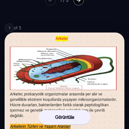
1
/
3
of
3
1
Görüntüle