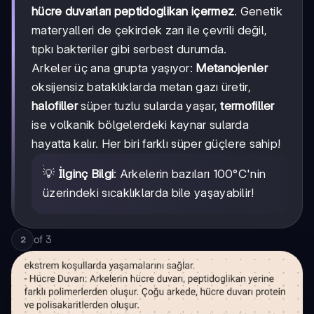
hücre duvarları peptidoglikan içermez
. Genetik
materyalleri de çekirdek zarı ile çevrili değil,
tıpkı bakteriler gibi serbest durumda.
Arkeler üç ana grupta yaşıyor:
Metanojenler
oksijensiz bataklıklarda metan gazı üretir,
halofiller
süper tuzlu sularda yaşar,
termofiller
ise volkanik bölgelerdeki kaynar sularda
hayatta kalır. Her biri farklı süper güçlere sahip!
💡
İlginç Bilgi
: Arkelerin bazıları 100°C'nin
üzerindeki sıcaklıklarda bile yaşayabilir!
of
3
2