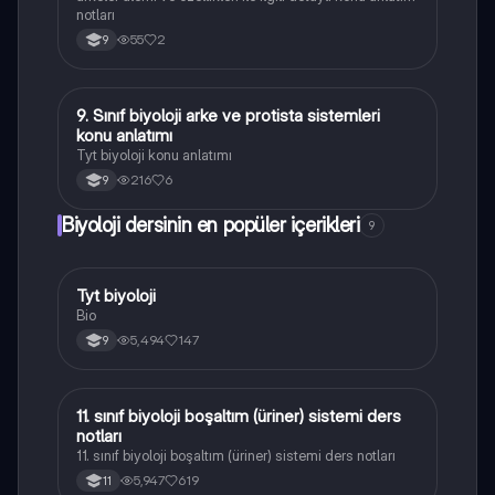
notları
55
2
9
9. Sınıf biyoloji arke ve protista sistemleri
Biyoloji
konu anlatımı
Tyt biyoloji konu anlatımı
216
6
9
Biyoloji dersinin en popüler içerikleri
9
Tyt biyoloji
Biyoloji
Bio
5,494
147
9
11. sınıf biyoloji boşaltım (üriner) sistemi ders
Biyoloji
notları
11. sınıf biyoloji boşaltım (üriner) sistemi ders notları
5,947
619
11