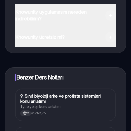
Knowunity uygulamasını nereden
indirebilirim?
Uygulamayı Google Play Store ve Apple App Store'dan
indirebilirsiniz.
Knowunity ücretsiz mi?
Knowunity uygulaması ücretsiz! Uygulamamız çok
yakında indirmeye hazır olacak, bekle bizi. 💙
Benzer Ders Notları
9. Sınıf biyoloji arke ve protista sistemleri
Biyoloji
konu anlatımı
Tyt biyoloji konu anlatımı
216
6
9