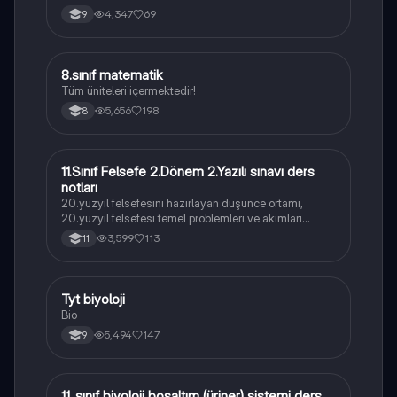
4,347
69
9
8.sınıf matematik
Matematik
Tüm üniteleri içermektedir!
5,656
198
8
11.Sınıf Felsefe 2.Dönem 2.Yazılı sınavı ders
Felsefe
notları
20.yüzyıl felsefesini hazırlayan düşünce ortamı,
20.yüzyıl felsefesi temel problemleri ve akımları
konularını içermektedir
3,599
113
11
Tyt biyoloji
Biyoloji
Bio
5,494
147
9
11. sınıf biyoloji boşaltım (üriner) sistemi ders
Biyoloji