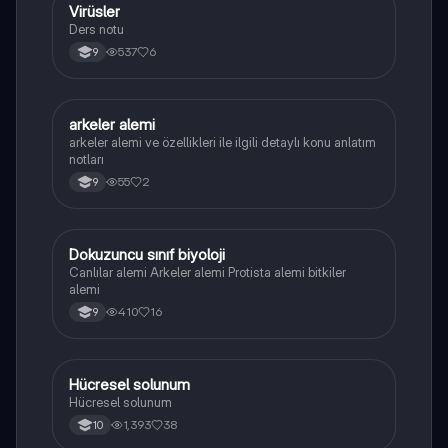
Virüsler
Biyoloji
Ders notu
537
6
9
arkeler alemi
Biyoloji
arkeler alemi ve özellikleri ile ilgili detaylı konu anlatım
notları
55
2
9
Dokuzuncu sınıf biyoloji
Biyoloji
Canlılar alemi Arkeler alemi Protista alemi bitkiler
alemi
410
16
9
Hücresel solunum
Biyoloji
Hücresel solunum
1,393
38
10