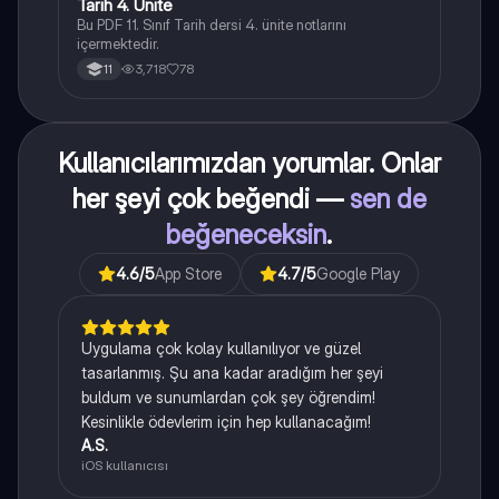
Tarih 4. Ünite
Tarih
Bu PDF 11. Sınıf Tarih dersi 4. ünite notlarını
içermektedir.
3,718
78
11
Kullanıcılarımızdan yorumlar. Onlar
her şeyi çok beğendi —
sen de
beğeneceksin
.
4.6
/5
App Store
4.7
/5
Google Play
Uygulama çok kolay kullanılıyor ve güzel
tasarlanmış. Şu ana kadar aradığım her şeyi
buldum ve sunumlardan çok şey öğrendim!
Kesinlikle ödevlerim için hep kullanacağım!
A.S.
iOS kullanıcısı