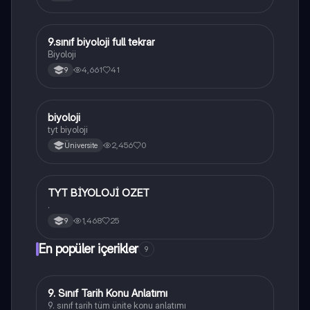
9.sınıf biyoloji full tekrar
Biyoloji
Biyoloji
4,661
41
9
B
biyoloji
Biyoloji
tyt biyoloji
2,456
0
Üniversite
TYT BİYOLOJİ OZET
Biyoloji
.
1,468
25
9
En popüler içerikler
9
9. Sınıf Tarih Konu Anlatımı
Tarih
9. sınıf tarih tüm ünite konu anlatımı