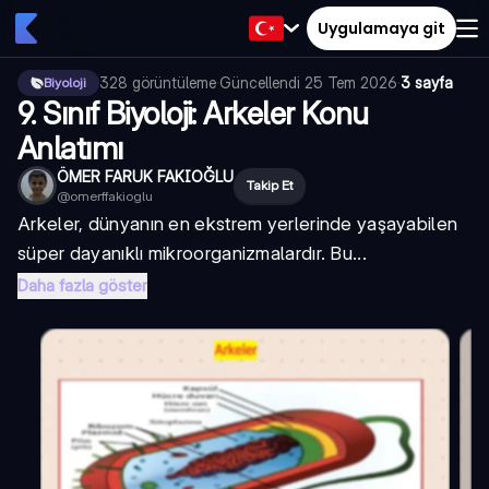
Uygulamaya git
328
görüntüleme
·
Güncellendi
25 Tem 2026
·
3 sayfa
Biyoloji
9. Sınıf Biyoloji: Arkeler Konu
Anlatımı
ÖMER FARUK FAKIOĞLU
Takip Et
@
omerffakioglu
Arkeler, dünyanın en ekstrem yerlerinde yaşayabilen
süper dayanıklı mikroorganizmalardır. Bu...
Daha fazla göster