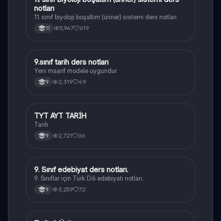
notları
11. sınıf biyoloji boşaltım (üriner) sistemi ders notları
5,947
619
11
9.sınıf tarih ders notları
Tarih
Yeni maarif modele uygundur
2,319
49
9
TYT AYT TARİH
Tarih
Tarih
2,721
66
9
9. Sınıf edebiyat ders notları.
Türk Dili ve Edebiyatı
9. Sınıflar için Türk Dili edebiyatı notları.
3,259
72
9