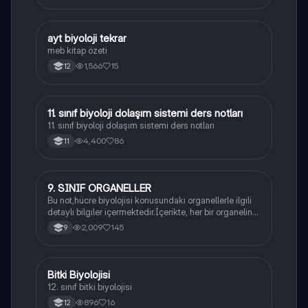
ayt biyoloji tekrar
Biyoloji
meb kitap özeti
1,566
15
12
11. sınıf biyoloji dolaşım sistemi ders notları
Biyoloji
11. sınıf biyoloji dolaşım sistemi ders notları
4,400
86
11
9. SINIF ORGANELLER
Biyoloji
Bu not,hücre biyolojisi konusundaki organellerle ilgili
detaylı bilgiler içermektedir.İçerikte, her bir organelin
yapısı,fonksiyonları ve hücre içindeki rolü
2,009
145
9
açıklanmaktadır.
Bitki Biyolojisi
Biyoloji
12. sınıf bitki biyolojisi
896
16
12