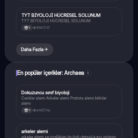
TYT BİYOLOJİ HÜCRESEL SOLUNUM
Biyoloji
TYT BİYOLOJİ HÜCRESEL SOLUNUM
974
17
9
Daha Fazla
En popüler içerikler: Archaea
3
Dokuzuncu sınıf biyoloji
Biyoloji
Canlılar alemi Arkeler alemi Protista alemi bitkiler
alemi
410
16
9
arkeler alemi
Biyoloji
arkeler alemi ve özellikleri ile ilgili detaylı konu anlatım