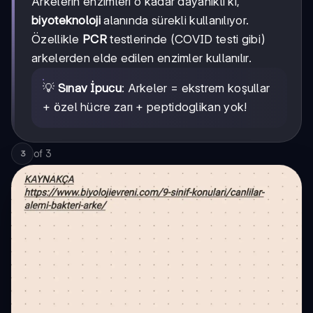
Arkelerin enzimleri o kadar dayanıklı ki,
biyoteknoloji
alanında sürekli kullanılıyor.
Özellikle
PCR
testlerinde (COVID testi gibi)
arkelerden elde edilen enzimler kullanılır.
💡
Sınav İpucu
: Arkeler = ekstrem koşullar
+ özel hücre zarı + peptidoglikan yok!
of
3
3