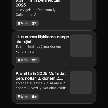
9.Sınıf Tarih Ders Notları
2025
kolay gelsin efenimmm iyi
Calismalarr💕
Tarih
9
Uluslararası ilişkilerde denge
stratejisi
11. sınıf tarih dağılma dönemi
konu anlatımı
Tarih
11
9. sinif tarih 2025 Mufredat
ders notlari 2. donem 2.
yazili konular dahildir sayfa
arkadaslar sayfa 29-41 arasi 2.
29-41 arasi
donem 2. yaziliyi yer almaktadir
💗
Tarih
9