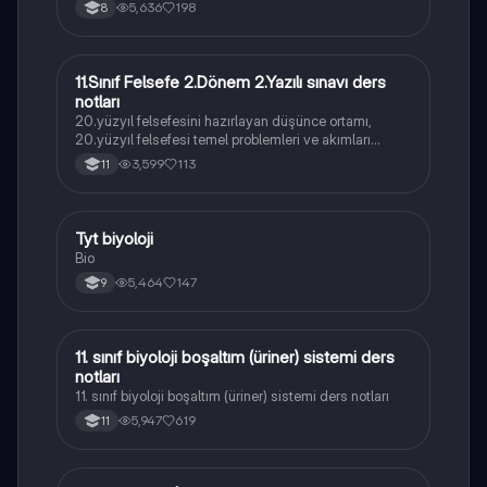
5,636
198
8
11.Sınıf Felsefe 2.Dönem 2.Yazılı sınavı ders
Felsefe
notları
20.yüzyıl felsefesini hazırlayan düşünce ortamı,
20.yüzyıl felsefesi temel problemleri ve akımları
konularını içermektedir
3,599
113
11
Tyt biyoloji
Biyoloji
Bio
5,464
147
9
11. sınıf biyoloji boşaltım (üriner) sistemi ders
Biyoloji
notları
11. sınıf biyoloji boşaltım (üriner) sistemi ders notları
5,947
619
11