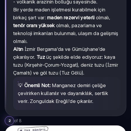
- volkanik arazinin bolluğu sayesinde.
Bir yerde maden işletmesi kurabilmek için
birkaç şart var:
maden rezervi yeterli
olmalı,
tenör oranı yüksek
olmalı, pazarlama ve
teknoloji imkanları bulunmalı, ulaşım da gelişmiş
olmalı.
Altın
İzmir Bergama'da ve Gümüşhane'de
çıkarılıyor.
Tuz
üç şekilde elde ediyoruz: kaya
tuzu (Kırşehir-Çorum-Yozgat), deniz tuzu (İzmir
Çamaltı) ve göl tuzu (Tuz Gölü).
💡
Önemli Not:
Manganez demiri çeliğe
çevirirken kullanılır ve dayanıklılık, sertlik
verir. Zonguldak Ereğli'de çıkarılır.
of
8
2