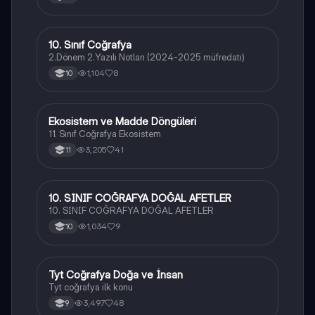
10. Sınıf Coğrafya
Coğrafya
2.Dönem 2.Yazılı Notları (2024-2025 müfredatı)
1,104
8
10
Ekosistem ve Madde Döngüleri
Coğrafya
11. Sınıf Coğrafya Ekosistem
3,205
41
11
10. SINIF COĞRAFYA DOĞAL AFETLER
Coğrafya
10. SINIF COĞRAFYA DOĞAL AFETLER
1,034
9
10
Tyt Coğrafya Doğa ve İnsan
Coğrafya
Tyt coğrafya ilk konu
3,497
48
9