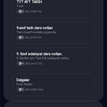
TYT AYT TARİH
Tarih
Tarih
2,708
64
9
9.sınıf tarih ders notları
Tarih
Yeni maarif modele uygundur
2,313
49
9
9. Sınıf edebiyat ders notları.
Türk Dili ve Edebiyatı
9. Sınıflar için Türk Dili edebiyatı notları.
3,244
72
9
Dalgalar
Fizik
Fizik Notları
9,628
142
9