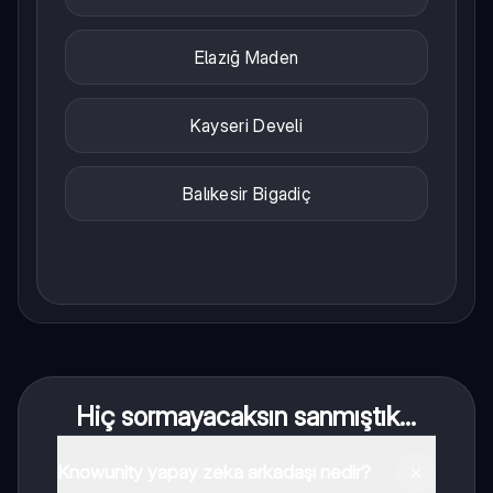
Elazığ Maden
Kayseri Develi
Balıkesir Bigadiç
Hiç sormayacaksın sanmıştık...
Knowunity yapay zeka arkadaşı nedir?