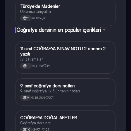
Türkiye'de Madenler
Coğrafya
Ülkemizi tanıyalım
185
0
11
Coğrafya dersinin en popüler içerikleri
9
11 sınıf COĞRAFYA SINAV NOTU 2 dönem 2
Coğrafya
yazılı
İyi çalışmalar
1,076
19
11
9. sınıf coğrafya ders notları
Coğrafya
9. sınıf coğrafya ilk 3 ünitenin notları
18,204
274
9
COĞRAFYA DOĞAL AFETLER
Coğrafya
Coğrafya ders notu
974
29
10