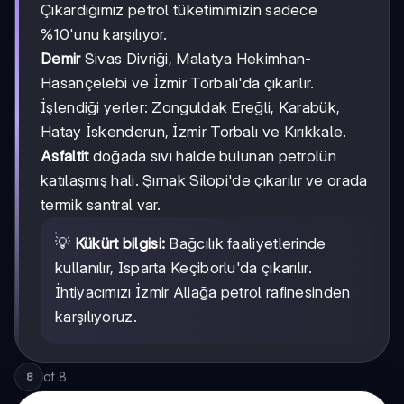
Çıkardığımız petrol tüketimimizin sadece
%10'unu karşılıyor.
Demir
Sivas Divriği, Malatya Hekimhan-
Hasançelebi ve İzmir Torbalı'da çıkarılır.
İşlendiği yerler: Zonguldak Ereğli, Karabük,
Hatay İskenderun, İzmir Torbalı ve Kırıkkale.
Asfaltit
doğada sıvı halde bulunan petrolün
katılaşmış hali. Şırnak Silopi'de çıkarılır ve orada
termik santral var.
💡
Kükürt bilgisi:
Bağcılık faaliyetlerinde
kullanılır, Isparta Keçiborlu'da çıkarılır.
İhtiyacımızı İzmir Aliağa petrol rafinesinden
karşılıyoruz.
of
8
8