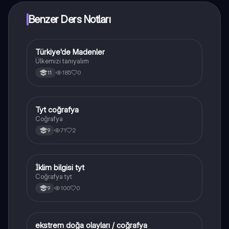
Benzer Ders Notları
Türkiye'de Madenler
Coğrafya
Ülkemizi tanıyalım
185
0
11
Tyt coğrafya
Coğrafya
Coğrafya
71
2
9
İklim bilgisi tyt
Coğrafya
Coğrafya tyt
100
0
9
ekstrem doğa olayları / coğrafya
Coğrafya