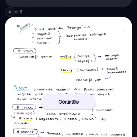
of
8
4
Görüntüle