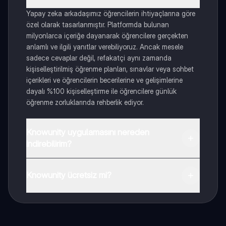
Yapay zeka arkadaşımız öğrencilerin ihtiyaçlarına göre
özel olarak tasarlanmıştır. Platformda bulunan
milyonlarca içeriğe dayanarak öğrencilere gerçekten
anlamlı ve ilgili yanıtlar verebiliyoruz. Ancak mesele
sadece cevaplar değil, refakatçi aynı zamanda
kişiselleştirilmiş öğrenme planları, sınavlar veya sohbet
içerikleri ve öğrencilerin becerilerine ve gelişimlerine
dayalı %100 kişiselleştirme ile öğrencilere günlük
öğrenme zorluklarında rehberlik ediyor.
Knowunity uygulamasını nereden
indirebilirim?
Uygulamayı Google Play Store ve Apple App Store'dan
indirebilirsiniz.
Knowunity ücretsiz mi?
Knowunity uygulaması ücretsiz! Uygulamamız çok
yakında indirmeye hazır olacak, bekle bizi. 💙