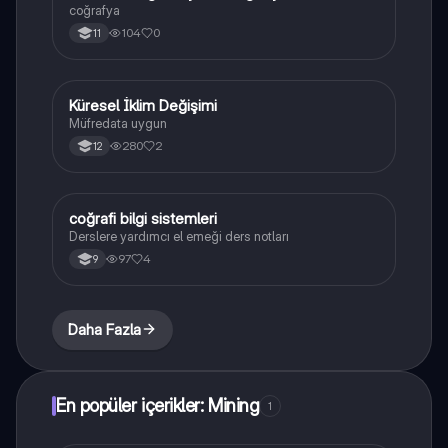
coğrafya
104
0
11
Küresel İklim Değişimi
Coğrafya
Müfredata uygun
280
2
12
coğrafi bilgi sistemleri
Coğrafya
Derslere yardımcı el emeği ders notları
97
4
9
Daha Fazla
En popüler içerikler: Mining
1