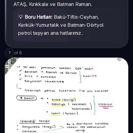
ATAŞ, Kırıkkale ve Batman Raman.
💡
Boru Hatları:
Bakü-Tiflis-Ceyhan,
Kerkük-Yumurtalık ve Batman-Dörtyol
petrol taşıyan ana hatlarımız.
of
8
7