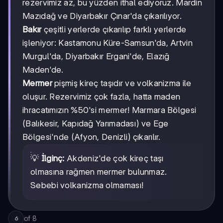
rezervimiz az, bu yüzden ithal ediyoruz. Mardin
Mazıdağ ve Diyarbakır Çınar'da çıkarılıyor.
Bakır
çeşitli yerlerde çıkarılıp farklı yerlerde
işleniyor: Kastamonu Küre-Samsun'da, Artvin
Murgul'da, Diyarbakır Ergani'de, Elazığ
Maden'de.
Mermer
pişmiş kireç taşıdır ve volkanizma ile
oluşur. Rezervimiz çok fazla, hatta maden
ihracatımızın %50'si mermer! Marmara Bölgesi
(Balıkesir, Kapıdağ Yarımadası) ve Ege
Bölgesi'nde (Afyon, Denizli) çıkarılır.
💡
İlginç:
Akdeniz'de çok kireç taşı
olmasına rağmen mermer bulunmaz.
Sebebi volkanizma olmaması!
of
8
6