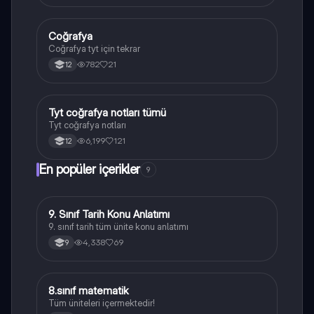
Coğrafya
Coğrafya
Coğrafya tyt için tekrar
782
21
12
Tyt coğrafya notları tümü
Coğrafya
Tyt coğrafya notları
6,199
121
12
En popüler içerikler
9
9. Sınıf Tarih Konu Anlatımı
Tarih
9. sınıf tarih tüm ünite konu anlatımı
4,338
69
9
8.sınıf matematik
Matematik
Tüm üniteleri içermektedir!