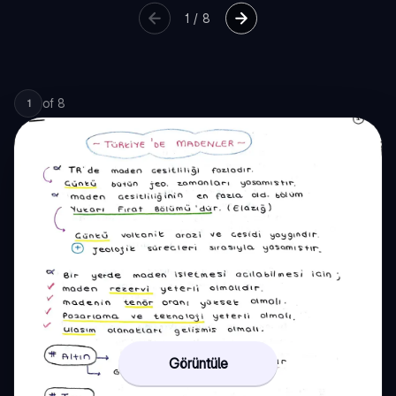
1
/
8
of
8
1
Görüntüle