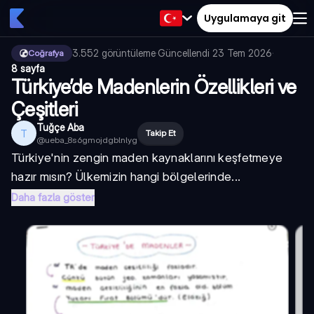
Uygulamaya git
3.552
görüntüleme
·
Güncellendi
23 Tem 2026
·
Coğrafya
8 sayfa
Türkiye’de Madenlerin Özellikleri ve
Çeşitleri
Tuğçe Aba
T
Takip Et
@
ueba_8s6gmojdgblnlyg
Türkiye'nin zengin maden kaynaklarını keşfetmeye
hazır mısın? Ülkemizin hangi bölgelerinde...
Daha fazla göster