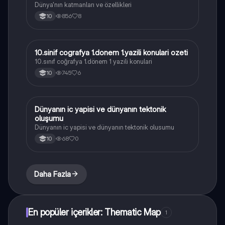
Dünya'nın katmanları ve özellikleri
856
8
10
10.sinif cografya 1.donem 1.yazili konulari ozeti
Coğrafya
10.sınıf coğrafya 1.dönem 1 yazili konulari
745
6
10
Dünyanın ic yapisi ve dünyanın tektonik
Coğrafya
oluşumu
Dünyanın ic yapisi ve dünyanın tektonik olusumu
68
0
10
Daha Fazla
En popüler içerikler: Thematic Map
1