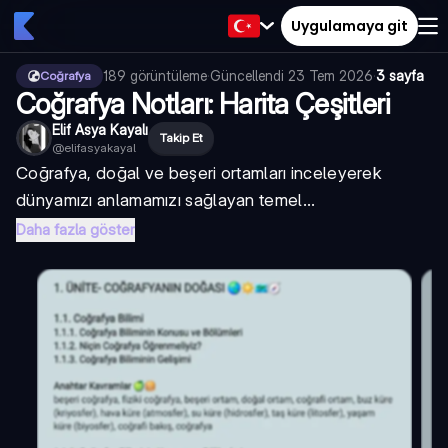
Uygulamaya git
189
görüntüleme
·
Güncellendi
23 Tem 2026
·
3 sayfa
Coğrafya
Coğrafya Notları: Harita Çeşitleri
Elif Asya Kayalı
Takip Et
@
elifasyakayal
Coğrafya, doğal ve beşeri ortamları inceleyerek
dünyamızı anlamamızı sağlayan temel...
Daha fazla göster