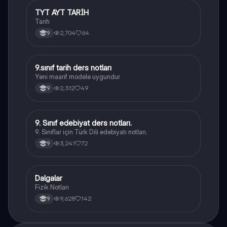
TYT AYT TARİH
Tarih
Tarih
2,704
64
9
9.sınıf tarih ders notları
Tarih
Yeni maarif modele uygundur
2,312
49
9
9. Sınıf edebiyat ders notları.
Türk Dili ve Edebiyatı
9. Sınıflar için Türk Dili edebiyatı notları.
3,241
72
9
Dalgalar
Fizik
Fizik Notları
9,628
142
9