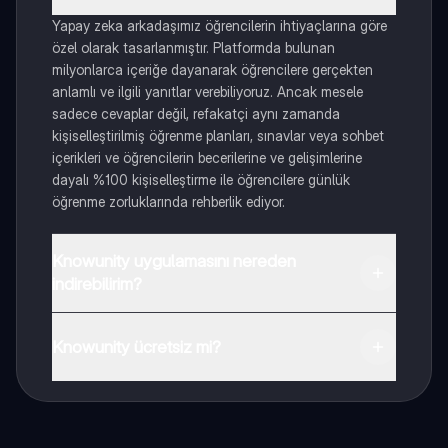
Yapay zeka arkadaşımız öğrencilerin ihtiyaçlarına göre
özel olarak tasarlanmıştır. Platformda bulunan
milyonlarca içeriğe dayanarak öğrencilere gerçekten
anlamlı ve ilgili yanıtlar verebiliyoruz. Ancak mesele
sadece cevaplar değil, refakatçi aynı zamanda
kişiselleştirilmiş öğrenme planları, sınavlar veya sohbet
içerikleri ve öğrencilerin becerilerine ve gelişimlerine
dayalı %100 kişiselleştirme ile öğrencilere günlük
öğrenme zorluklarında rehberlik ediyor.
Knowunity uygulamasını nereden
indirebilirim?
Uygulamayı Google Play Store ve Apple App Store'dan
indirebilirsiniz.
Knowunity ücretsiz mi?
Knowunity uygulaması ücretsiz! Uygulamamız çok
yakında indirmeye hazır olacak, bekle bizi. 💙