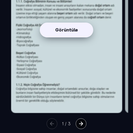
Görüntüle
1
/
3