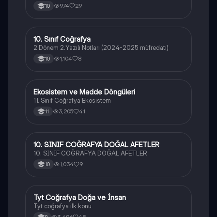
974
29
10
10. Sınıf Coğrafya
Coğrafya
2.Dönem 2.Yazılı Notları (2024-2025 müfredatı)
1,104
8
10
Ekosistem ve Madde Döngüleri
Coğrafya
11. Sınıf Coğrafya Ekosistem
3,205
41
11
10. SINIF COĞRAFYA DOĞAL AFETLER
Coğrafya
10. SINIF COĞRAFYA DOĞAL AFETLER
1,034
9
10
Tyt Coğrafya Doğa ve İnsan
Coğrafya
Tyt coğrafya ilk konu
3,496
48