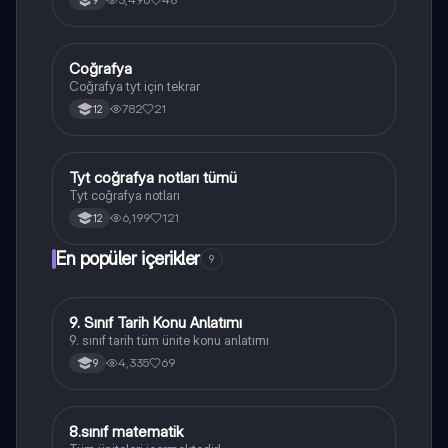
9
Coğrafya
Coğrafya
Coğrafya tyt için tekrar
782
21
12
Tyt coğrafya notları tümü
Coğrafya
Tyt coğrafya notları
6,199
121
12
En popüler içerikler
9
9. Sınıf Tarih Konu Anlatımı
Tarih
9. sınıf tarih tüm ünite konu anlatımı
4,335
69
9
8.sınıf matematik
Matematik