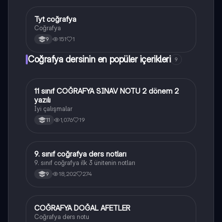
Tyt coğrafya
Coğrafya
Coğrafya
151
1
9
Coğrafya dersinin en popüler içerikleri
9
11 sınıf COĞRAFYA SINAV NOTU 2 dönem 2
Coğrafya
yazılı
İyi çalışmalar
1,076
19
11
9. sınıf coğrafya ders notları
Coğrafya
9. sınıf coğrafya ilk 3 ünitenin notları
18,202
274
9
COĞRAFYA DOĞAL AFETLER
Coğrafya
Coğrafya ders notu