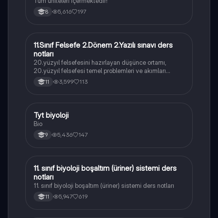
Tüm üniteleri içermektedir!
5,616
197
8
11.Sınıf Felsefe 2.Dönem 2.Yazılı sınavı ders
Felsefe
notları
20.yüzyıl felsefesini hazırlayan düşünce ortamı,
20.yüzyıl felsefesi temel problemleri ve akımları
konularını içermektedir
3,599
113
11
Tyt biyoloji
Biyoloji
Bio
5,436
147
9
11. sınıf biyoloji boşaltım (üriner) sistemi ders
Biyoloji
notları
11. sınıf biyoloji boşaltım (üriner) sistemi ders notları
5,947
619
11