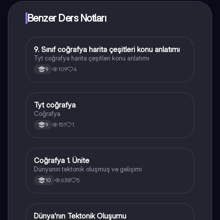
Benzer Ders Notları
9. Sınıf coğrafya harita çeşitleri konu anlatımı
Coğrafya
Tyt coğrafya harita çeşitleri konu anlatımı
109
4
9
Tyt coğrafya
Coğrafya
Coğrafya
151
1
9
Coğrafya 1. Ünite
Coğrafya
Dünyanın tektonik oluşmuş ve gelişimi
638
5
10
Dünya'nın Tektonik Oluşumu
Coğrafya