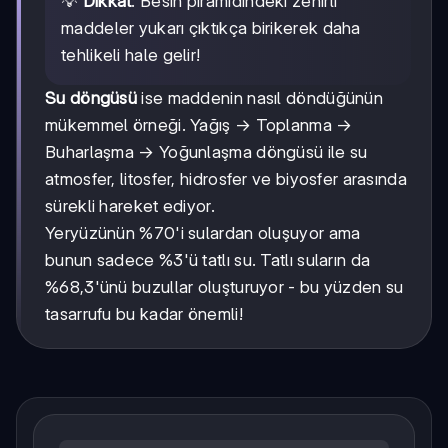
💡
Dikkat
: Besin piramidindeki zehirli
maddeler yukarı çıktıkça birikerek daha
tehlikeli hale gelir!
Su döngüsü
ise maddenin nasıl döndüğünün
mükemmel örneği. Yağış → Toplanma →
Buharlaşma → Yoğunlaşma döngüsü ile su
atmosfer, litosfer, hidrosfer ve biyosfer arasında
sürekli hareket ediyor.
Yeryüzünün %70'i sulardan oluşuyor ama
bunun sadece %3'ü tatlı su. Tatlı suların da
%68,3'ünü buzullar oluşturuyor - bu yüzden su
tasarrufu bu kadar önemli!