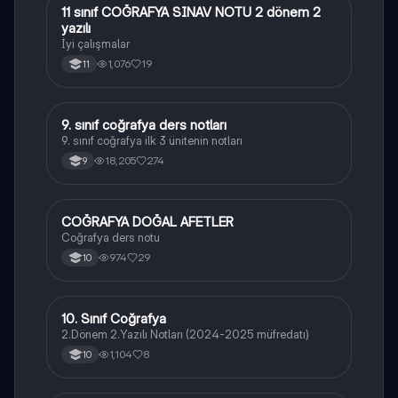
11 sınıf COĞRAFYA SINAV NOTU 2 dönem 2
Coğrafya
yazılı
İyi çalışmalar
1,076
19
11
9. sınıf coğrafya ders notları
Coğrafya
9. sınıf coğrafya ilk 3 ünitenin notları
18,205
274
9
COĞRAFYA DOĞAL AFETLER
Coğrafya
Coğrafya ders notu
974
29
10
10. Sınıf Coğrafya
Coğrafya
2.Dönem 2.Yazılı Notları (2024-2025 müfredatı)
1,104
8
10