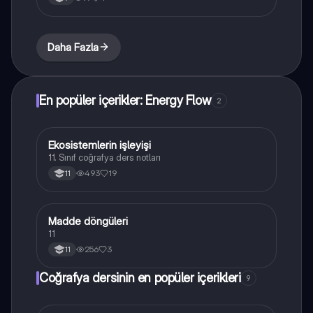
Daha Fazla
En popüler içerikler: Energy Flow
2
Ekosistemlerin işleyişi
Coğrafya
11. Sınıf coğrafya ders notları
493
19
11
Madde döngüleri
Coğrafya
11
256
3
11
Coğrafya dersinin en popüler içerikleri
9