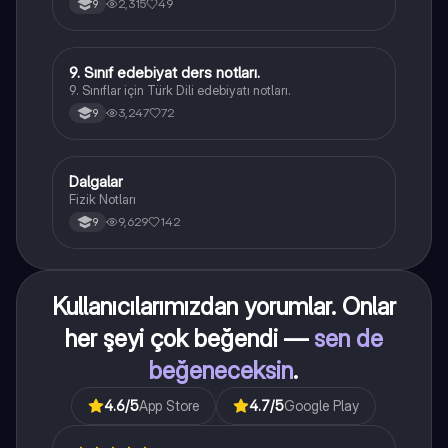
2,315
49
9
9. Sınıf edebiyat ders notları.
Türk Dili ve Edebiyatı
9. Sınıflar için Türk Dili edebiyatı notları.
3,247
72
9
Dalgalar
Fizik
Fizik Notları
9,629
142
9
Kullanıcılarımızdan yorumlar. Onlar
her şeyi çok beğendi —
sen de
beğeneceksin
.
4.6
/5
App Store
4.7
/5
Google Play