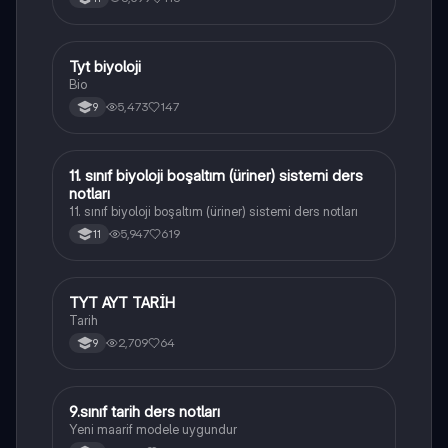
Tyt biyoloji
Biyoloji
Bio
5,473
147
9
11. sınıf biyoloji boşaltım (üriner) sistemi ders
Biyoloji
notları
11. sınıf biyoloji boşaltım (üriner) sistemi ders notları
5,947
619
11
TYT AYT TARİH
Tarih
Tarih
2,709
64
9
9.sınıf tarih ders notları
Tarih
Yeni maarif modele uygundur