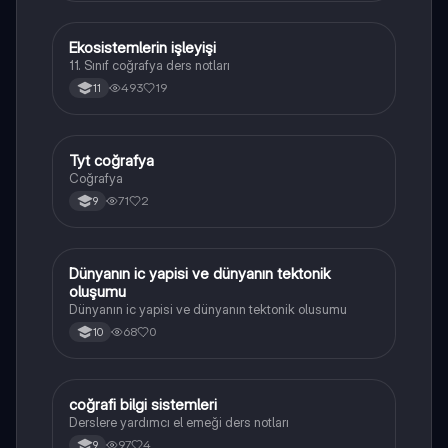
Ekosistemlerin işleyişi
Coğrafya
11. Sınıf coğrafya ders notları
493
19
11
Tyt coğrafya
Coğrafya
Coğrafya
71
2
9
Dünyanın ic yapisi ve dünyanın tektonik
Coğrafya
oluşumu
Dünyanın ic yapisi ve dünyanın tektonik olusumu
68
0
10
coğrafi bilgi sistemleri
Coğrafya
Derslere yardımcı el emeği ders notları
97
4
9