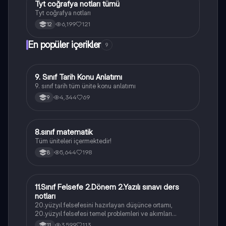
Tyt coğrafya notları tümü
Coğrafya
Tyt coğrafya notları
6,199
121
12
En popüler içerikler
9
9. Sınıf Tarih Konu Anlatımı
Tarih
9. sınıf tarih tüm ünite konu anlatımı
4,344
69
9
8.sınıf matematik
Matematik
Tüm üniteleri içermektedir!
5,644
198
8
11.Sınıf Felsefe 2.Dönem 2.Yazılı sınavı ders
Felsefe
notları
20.yüzyıl felsefesini hazırlayan düşünce ortamı,
20.yüzyıl felsefesi temel problemleri ve akımları
konularını içermektedir
3,599
113
11