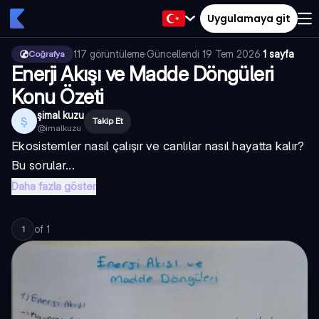
Uygulamaya git
117
görüntüleme
·
Güncellendi
19 Tem 2026
·
1 sayfa
Coğrafya
Enerji Akışı ve Madde Döngüleri
Konu Özeti
şimal kuzu
Ş
Takip Et
@
imalkuzu
Ekosistemler nasıl çalışır ve canlılar nasıl hayatta kalır?
Bu sorular...
Daha fazla göster
of
1
1