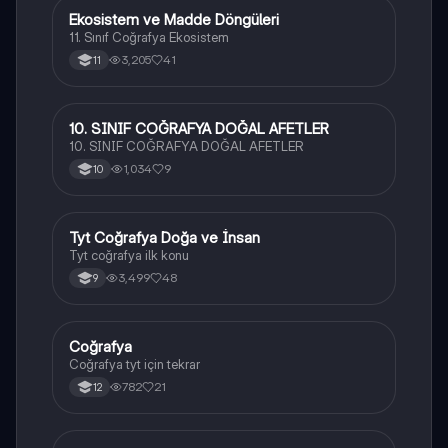
Ekosistem ve Madde Döngüleri
Coğrafya
11. Sınıf Coğrafya Ekosistem
3,205
41
11
10. SINIF COĞRAFYA DOĞAL AFETLER
Coğrafya
10. SINIF COĞRAFYA DOĞAL AFETLER
1,034
9
10
Tyt Coğrafya Doğa ve İnsan
Coğrafya
Tyt coğrafya ilk konu
3,499
48
9
Coğrafya
Coğrafya
Coğrafya tyt için tekrar
782
21
12