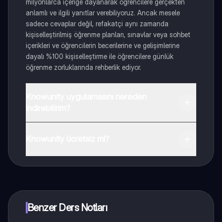
milyonlarca içeriğe dayanarak öğrencilere gerçekten
anlamlı ve ilgili yanıtlar verebiliyoruz. Ancak mesele
sadece cevaplar değil, refakatçi aynı zamanda
kişiselleştirilmiş öğrenme planları, sınavlar veya sohbet
içerikleri ve öğrencilerin becerilerine ve gelişimlerine
dayalı %100 kişiselleştirme ile öğrencilere günlük
öğrenme zorluklarında rehberlik ediyor.
Knowunity uygulamasını nereden
indirebilirim?
Uygulamayı Google Play Store ve Apple App Store'dan
indirebilirsiniz.
Knowunity ücretsiz mi?
Knowunity uygulaması ücretsiz! Uygulamamız çok
yakında indirmeye hazır olacak, bekle bizi. 💙
Benzer Ders Notları