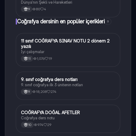
Dünya'nın Şekli ve Hareketleri
80
4
9
Coğrafya dersinin en popüler içerikleri
9
11 sınıf COĞRAFYA SINAV NOTU 2 dönem 2
Coğrafya
yazılı
İyi çalışmalar
1,076
19
11
9. sınıf coğrafya ders notları
Coğrafya
9. sınıf coğrafya ilk 3 ünitenin notları
18,208
274
9
COĞRAFYA DOĞAL AFETLER
Coğrafya
Coğrafya ders notu
974
29
10