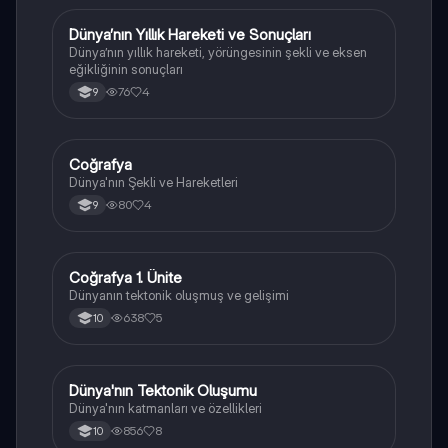
Dünya’nın Yıllık Hareketi ve Sonuçları
Coğrafya
Dünya’nın yıllık hareketi, yörüngesinin şekli ve eksen
eğikliğinin sonuçları
76
4
9
Coğrafya
Coğrafya
Dünya'nın Şekli ve Hareketleri
80
4
9
Coğrafya 1. Ünite
Coğrafya
Dünyanın tektonik oluşmuş ve gelişimi
638
5
10
Dünya'nın Tektonik Oluşumu
Coğrafya
Dünya'nın katmanları ve özellikleri
856
8
10