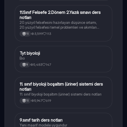
11.Sınıf Felsefe 2.Dönem 2.Yazılı sınavı ders
Felsefe
notları
20.yüzyıl felsefesini hazırlayan düşünce ortamı,
20.yüzyıl felsefesi temel problemleri ve akımları
konularını içermektedir
3,599
113
11
Tyt biyoloji
Biyoloji
Bio
5,483
147
9
11. sınıf biyoloji boşaltım (üriner) sistemi ders
Biyoloji
notları
11. sınıf biyoloji boşaltım (üriner) sistemi ders notları
5,947
619
11
9.sınıf tarih ders notları
Tarih
Yeni maarif modele uygundur