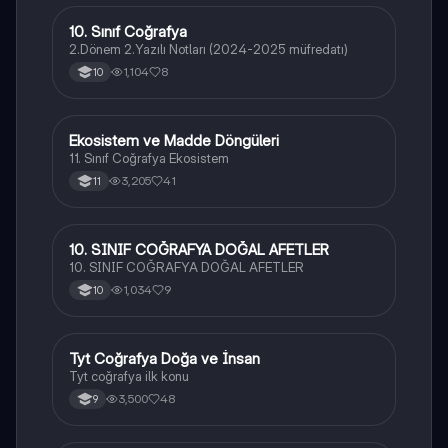
10. Sınıf Coğrafya
Coğrafya
2.Dönem 2.Yazılı Notları (2024-2025 müfredatı)
1,104
8
10
Ekosistem ve Madde Döngüleri
Coğrafya
11. Sınıf Coğrafya Ekosistem
3,205
41
11
10. SINIF COĞRAFYA DOĞAL AFETLER
Coğrafya
10. SINIF COĞRAFYA DOĞAL AFETLER
1,034
9
10
Tyt Coğrafya Doğa ve İnsan
Coğrafya
Tyt coğrafya ilk konu
3,500
48
9