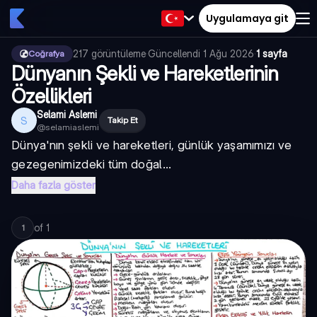
Uygulamaya git
217
görüntüleme
·
Güncellendi
1 Ağu 2026
·
1 sayfa
Coğrafya
Dünyanın Şekli ve Hareketlerinin
Özellikleri
Selami Aslemi
S
Takip Et
@
selamiaslemi
Dünya'nın şekli ve hareketleri, günlük yaşamımızı ve
gezegenimizdeki tüm doğal...
Daha fazla göster
of
1
1