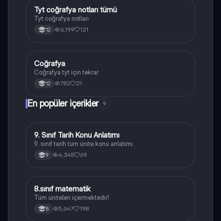
Tyt coğrafya notları tümü
Coğrafya
Tyt coğrafya notları
6,199
121
12
Coğrafya
Coğrafya
Coğrafya tyt için tekrar
782
21
12
En popüler içerikler
9
9. Sınıf Tarih Konu Anlatımı
Tarih
9. sınıf tarih tüm ünite konu anlatımı
4,345
69
9
8.sınıf matematik
Matematik
Tüm üniteleri içermektedir!
5,647
198
8