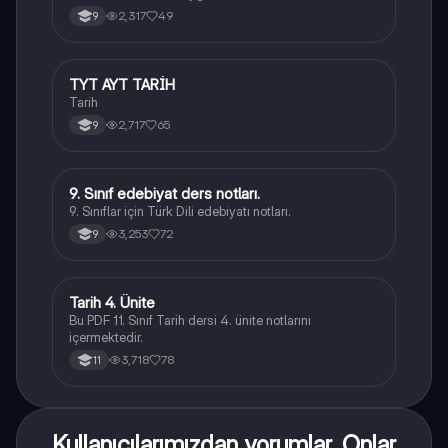
2,317
49
9
TYT AYT TARİH
Tarih
Tarih
2,717
65
9
9. Sınıf edebiyat ders notları.
Türk Dili ve Edebiyatı
9. Sınıflar için Türk Dili edebiyatı notları.
3,253
72
9
Tarih 4. Ünite
Tarih
Bu PDF 11. Sınıf Tarih dersi 4. ünite notlarını
içermektedir.
3,718
78
11
Kullanıcılarımızdan yorumlar. Onlar