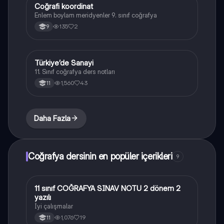
Coğrafi koordinat
Coğrafya
Enlem boylam meridyenler 9. sınıf coğrafya
135
2
9
Türkiye’de Sanayi
Coğrafya
11. Sınıf coğrafya ders notları
1,560
43
11
Daha Fazla
Coğrafya dersinin en popüler içerikleri
9
11 sınıf COĞRAFYA SINAV NOTU 2 dönem 2
Coğrafya
yazılı
İyi çalışmalar
1,076
19
11