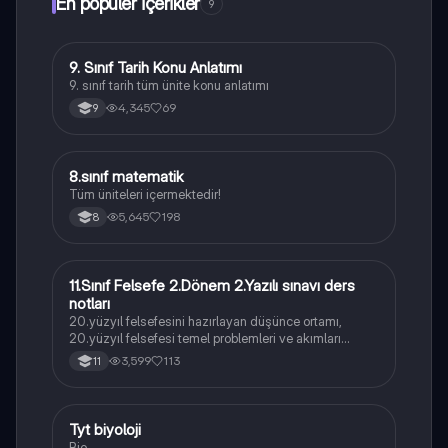
En popüler içerikler
9
9. Sınıf Tarih Konu Anlatımı
Tarih
9. sınıf tarih tüm ünite konu anlatımı
4,345
69
9
8.sınıf matematik
Matematik
Tüm üniteleri içermektedir!
5,645
198
8
11.Sınıf Felsefe 2.Dönem 2.Yazılı sınavı ders
Felsefe
notları
20.yüzyıl felsefesini hazırlayan düşünce ortamı,
20.yüzyıl felsefesi temel problemleri ve akımları
konularını içermektedir
3,599
113
11
Tyt biyoloji
Biyoloji
Bio