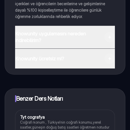
içerikleri ve öğrencilerin becerilerine ve gelişimlerine
dayalı %100 kişiselleştirme ile öğrencilere günlük
öğrenme zorluklarında rehberlik ediyor.
Knowunity uygulamasını nereden
indirebilirim?
Uygulamayı Google Play Store ve Apple App Store'dan
indirebilirsiniz.
Knowunity ücretsiz mi?
Knowunity uygulaması ücretsiz! Uygulamamız çok
yakında indirmeye hazır olacak, bekle bizi. 💙
Benzer Ders Notları
Tyt cografya
Tarih
Coğrafi konum , Türkiye'nin coğrafi konumu,yerel
saatler,güneşin doğuş batış saatleri öğretmen notudur