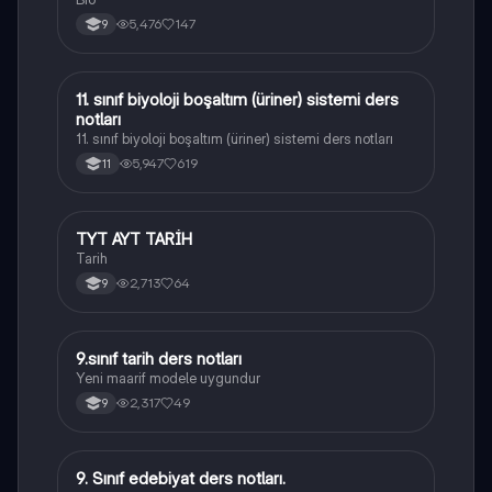
5,476
147
9
11. sınıf biyoloji boşaltım (üriner) sistemi ders
Biyoloji
notları
11. sınıf biyoloji boşaltım (üriner) sistemi ders notları
5,947
619
11
TYT AYT TARİH
Tarih
Tarih
2,713
64
9
9.sınıf tarih ders notları
Tarih
Yeni maarif modele uygundur
2,317
49
9
9. Sınıf edebiyat ders notları.
Türk Dili ve Edebiyatı