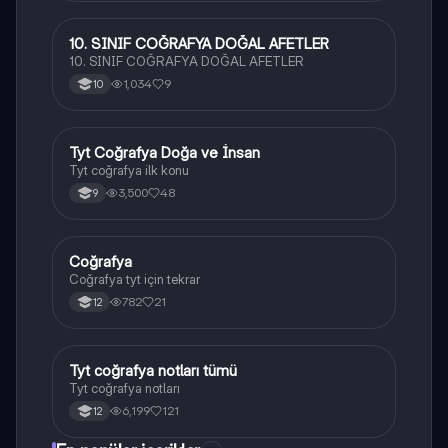
10. SINIF COĞRAFYA DOĞAL AFETLER
Coğrafya
10. SINIF COĞRAFYA DOĞAL AFETLER
1,034
9
10
Tyt Coğrafya Doğa ve İnsan
Coğrafya
Tyt coğrafya ilk konu
3,500
48
9
Coğrafya
Coğrafya
Coğrafya tyt için tekrar
782
21
12
Tyt coğrafya notları tümü
Coğrafya
Tyt coğrafya notları
6,199
121
12