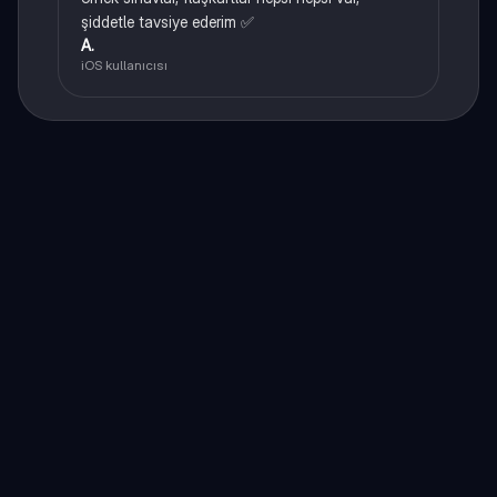
şiddetle tavsiye ederim ✅
A.
iOS kullanıcısı