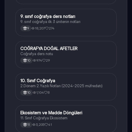
9. sınıf coğrafya ders notları
Coğrafya
9. sınıf coğrafya ilk 3 ünitenin notları
18,207
274
9
COĞRAFYA DOĞAL AFETLER
Coğrafya
Coğrafya ders notu
974
29
10
10. Sınıf Coğrafya
Coğrafya
2.Dönem 2.Yazılı Notları (2024-2025 müfredatı)
1,104
8
10
Ekosistem ve Madde Döngüleri
Coğrafya
11. Sınıf Coğrafya Ekosistem
3,205
41
11