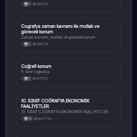
216
0
9
Cografya zaman kavramı ile mutlak ve
Coğrafya
göreceli konum
Zaman kavramı, mutlak ve göreceli konum
130
9
9
Coğrafi konum
Coğrafya
9. Sınıf coğrafya
377
2
9
10. SINIF COĞRAFYA EKONOMİK
Coğrafya
FAALİYETLER
10. SINIF COĞRAFYA EKONOMİK FAALİYETLER
847
14
10