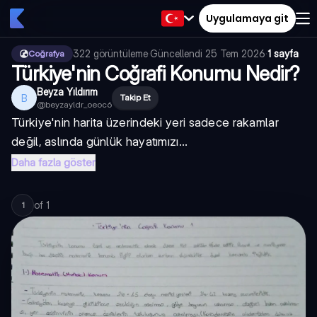
Uygulamaya git
322
görüntüleme
·
Güncellendi
25 Tem 2026
·
1 sayfa
Coğrafya
Türkiye'nin Coğrafi Konumu Nedir?
Beyza Yıldırım
B
Takip Et
@
beyzayldr_oeoc6
Türkiye'nin harita üzerindeki yeri sadece rakamlar
değil, aslında günlük hayatımızı...
Daha fazla göster
of
1
1