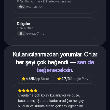
9. Sınıflar için Türk Dili edebiyatı notları.
3,248
72
9
Dalgalar
Fizik
Fizik Notları
9,629
142
9
Kullanıcılarımızdan yorumlar. Onlar
her şeyi çok beğendi —
sen de
beğeneceksin
.
4.6
/5
App Store
4.7
/5
Google Play
Uygulama çok kolay kullanılıyor ve güzel
tasarlanmış. Şu ana kadar aradığım her şeyi
buldum ve sunumlardan çok şey öğrendim!