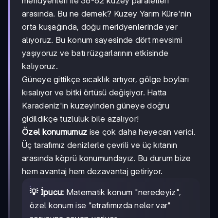
meridyenleri ile 36-62 kuzey paralelleri
arasında. Bu ne demek? Kuzey Yarım Küre'nin
orta kuşağında, doğu meridyenlerinde yer
alıyoruz. Bu konum sayesinde dört mevsimi
yaşıyoruz ve batı rüzgarlarının etkisinde
kalıyoruz.
Güneye gittikçe sıcaklık artıyor, gölge boyları
kısalıyor ve bitki örtüsü değişiyor. Hatta
Karadeniz'in kuzeyinden güneye doğru
gidildikçe tuzluluk bile azalıyor!
Özel konumumuz
ise çok daha heyecan verici.
Üç tarafımız denizlerle çevrili ve üç kıtanın
arasında köprü konumundayız. Bu durum bize
hem avantaj hem dezavantaj getiriyor.
💡 İpucu:
Matematik konum "neredeyiz",
özel konum ise "etrafımızda neler var"