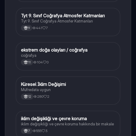
Tyt 9. Sınıf Coğrafya Atmosfer Katmanları
Coğrafya
Tyt 9. Sınıf Coğrafya Atmosfer Katmanları
441
7
9
ekstrem doğa olayları / coğrafya
Coğrafya
coğrafya
104
0
11
Küresel İklim Değişimi
Coğrafya
Müfredata uygun
280
2
12
iklim değişikliği ve çevre koruma
Sosyal Bilgiler
iklim değişikliği ve çevre koruma hakkında bir makale
555
3
7