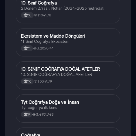
10. Sınıf Coğrafya
Coğrafya
2.Dönem 2.Yazılı Notları (2024-2025 müfredatı)
1,104
8
10
Ekosistem ve Madde Döngüleri
Coğrafya
11. Sınıf Coğrafya Ekosistem
3,205
41
11
10. SINIF COĞRAFYA DOĞAL AFETLER
Coğrafya
10. SINIF COĞRAFYA DOĞAL AFETLER
1,034
9
10
Tyt Coğrafya Doğa ve İnsan
Coğrafya
Tyt coğrafya ilk konu
3,495
48
9
Coğrafya
Coğrafya