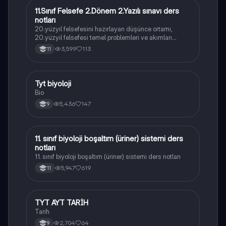
11.Sınıf Felsefe 2.Dönem 2.Yazılı sınavı ders
Felsefe
notları
20.yüzyıl felsefesini hazırlayan düşünce ortamı,
20.yüzyıl felsefesi temel problemleri ve akımları
konularını içermektedir
3,599
113
11
Tyt biyoloji
Biyoloji
Bio
5,436
147
9
11. sınıf biyoloji boşaltım (üriner) sistemi ders
Biyoloji
notları
11. sınıf biyoloji boşaltım (üriner) sistemi ders notları
5,947
619
11
TYT AYT TARİH
Tarih
Tarih
2,704
64
9