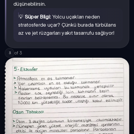
düşünebilirsin.
💡
Süper Bilgi:
Yolcu uçakları neden
stratosferde uçar? Çünkü burada türbülans
az ve jet rüzgarları yakıt tasarrufu sağlıyor!
of
3
3