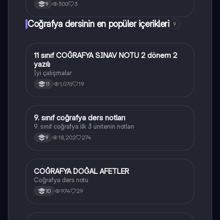
300
3
9
Coğrafya dersinin en popüler içerikleri
9
11 sınıf COĞRAFYA SINAV NOTU 2 dönem 2
Coğrafya
yazılı
İyi çalışmalar
1,076
19
11
9. sınıf coğrafya ders notları
Coğrafya
9. sınıf coğrafya ilk 3 ünitenin notları
18,202
274
9
COĞRAFYA DOĞAL AFETLER
Coğrafya
Coğrafya ders notu
974
29
10