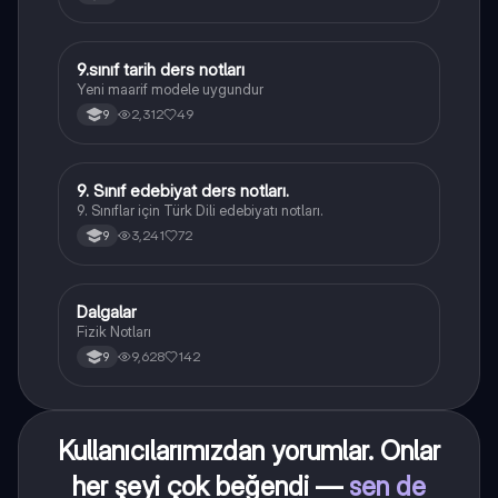
9.sınıf tarih ders notları
Tarih
Yeni maarif modele uygundur
2,312
49
9
9. Sınıf edebiyat ders notları.
Türk Dili ve Edebiyatı
9. Sınıflar için Türk Dili edebiyatı notları.
3,241
72
9
Dalgalar
Fizik
Fizik Notları
9,628
142
9
Kullanıcılarımızdan yorumlar. Onlar
her şeyi çok beğendi —
sen de