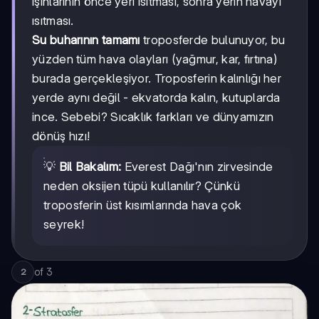
ışınlarının önce yeri ısıtması, sonra yerin havayı
ısıtması.
Su buharının tamamı
troposferde bulunuyor, bu
yüzden tüm hava olayları (yağmur, kar, fırtına)
burada gerçekleşiyor. Troposferin kalınlığı her
yerde aynı değil - ekvatorda kalın, kutuplarda
ince. Sebebi? Sıcaklık farkları ve dünyamızın
dönüş hızı!
💡
Bil Bakalım:
Everest Dağı'nın zirvesinde
neden oksijen tüpü kullanılır? Çünkü
troposferin üst kısımlarında hava çok
seyrek!
of
3
2