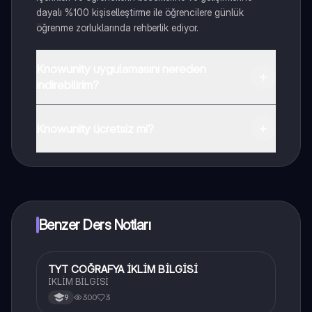
dayalı %100 kişiselleştirme ile öğrencilere günlük
öğrenme zorluklarında rehberlik ediyor.
Knowunity uygulamasını nereden
indirebilirim?
Uygulamayı Google Play Store ve Apple App Store'dan
indirebilirsiniz.
Knowunity ücretsiz mi?
Knowunity uygulaması ücretsiz! Uygulamamız çok
yakında indirmeye hazır olacak, bekle bizi. 💙
Benzer Ders Notları
TYT COĞRAFYA İKLİM BİLGİSİ
Coğrafya
İKLİM BİLGİSİ
300
3
9