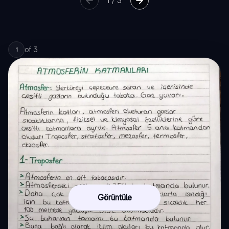
1
/
3
of
3
1
Görüntüle