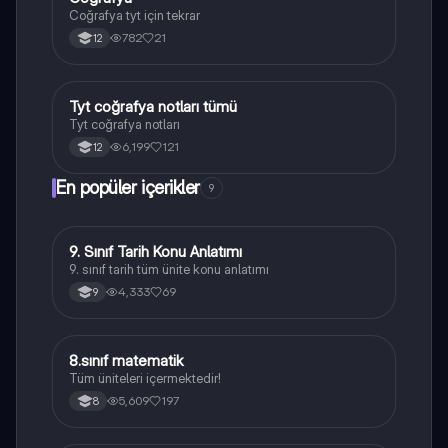
Coğrafya tyt için tekrar
782
21
12
Tyt coğrafya notları tümü
Coğrafya
Tyt coğrafya notları
6,199
121
12
En popüler içerikler
9
9. Sınıf Tarih Konu Anlatımı
Tarih
9. sınıf tarih tüm ünite konu anlatımı
4,333
69
9
8.sınıf matematik
Matematik
Tüm üniteleri içermektedir!
5,609
197
8