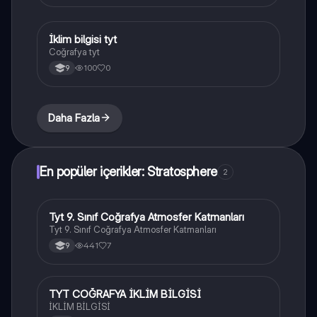
İklim bilgisi tyt
Coğrafya
Coğrafya tyt
100
0
9
Daha Fazla
En popüler içerikler: Stratosphere
2
Tyt 9. Sınıf Coğrafya Atmosfer Katmanları
Coğrafya
Tyt 9. Sınıf Coğrafya Atmosfer Katmanları
441
7
9
TYT COĞRAFYA İKLİM BİLGİSİ
Coğrafya
İKLİM BİLGİSİ