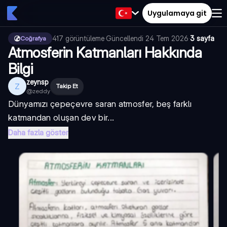
Uygulamaya git
417
görüntüleme
·
Güncellendi
24 Tem 2026
·
3 sayfa
Coğrafya
Atmosferin Katmanları Hakkında
Bilgi
zeynsp
Z
Takip Et
@
zeddy
Dünyamızı çepeçevre saran atmosfer, beş farklı
katmandan oluşan dev bir...
Daha fazla göster