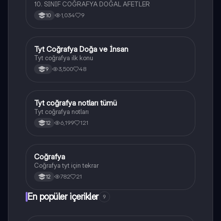
10. SINIF COĞRAFYA DOĞAL AFETLER
1,034
9
10
Tyt Coğrafya Doğa ve İnsan
Coğrafya
Tyt coğrafya ilk konu
3,500
48
9
Tyt coğrafya notları tümü
Coğrafya
Tyt coğrafya notları
6,199
121
12
Coğrafya
Coğrafya
Coğrafya tyt için tekrar
782
21
12
En popüler içerikler
9