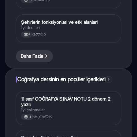
Şehirlerin fonksiyonlari ve etki alanlari
Coğrafya
İyi dersleri
77
0
9
Daha Fazla
Coğrafya dersinin en popüler içerikleri
9
11 sınıf COĞRAFYA SINAV NOTU 2 dönem 2
Coğrafya
yazılı
İyi çalışmalar
1,076
19
11