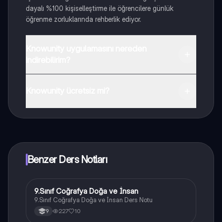
dayalı %100 kişiselleştirme ile öğrencilere günlük
öğrenme zorluklarında rehberlik ediyor.
Knowunity uygulamasını nereden
indirebilirim?
Uygulamayı Google Play Store ve Apple App Store'dan
indirebilirsiniz.
Knowunity ücretsiz mi?
Knowunity uygulaması ücretsiz! Uygulamamız çok
yakında indirmeye hazır olacak, bekle bizi. 💙
Benzer Ders Notları
9.Sınıf Coğrafya Doğa ve İnsan
Coğrafya
9.Sınıf Coğrafya Doğa ve İnsan Ders Notu
227
10
9