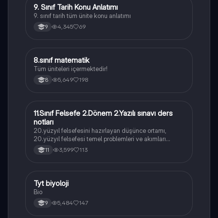
9. Sınıf Tarih Konu Anlatımı
Tarih
9. sınıf tarih tüm ünite konu anlatımı
4,345
69
9
8.sınıf matematik
Matematik
Tüm üniteleri içermektedir!
5,649
198
8
11.Sınıf Felsefe 2.Dönem 2.Yazılı sınavı ders
Felsefe
notları
20.yüzyıl felsefesini hazırlayan düşünce ortamı,
20.yüzyıl felsefesi temel problemleri ve akımları
konularını içermektedir
3,599
113
11
Tyt biyoloji
Biyoloji
Bio
5,484
147
9