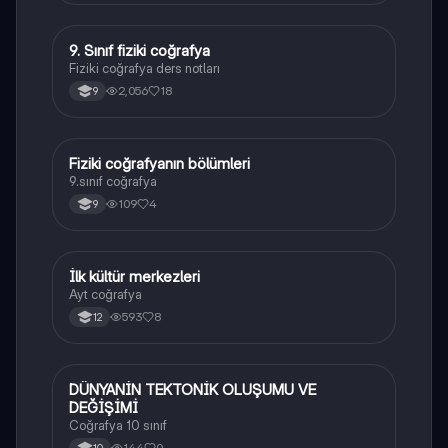
9. Sınıf fiziki coğrafya
Coğrafya
Fiziki coğrafya ders notları
2,056
18
9
Fiziki coğrafyanın bölümleri
Coğrafya
9.sınıf coğrafya
109
4
9
İlk kültür merkezleri
Coğrafya
Ayt coğrafya
593
8
12
DÜNYANİN TEKTONİK OLUŞUMU VE
Coğrafya
DEĞİŞİMİ
Coğrafya 10 sınıf
144
0
10