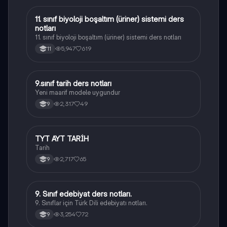
11. sınıf biyoloji boşaltım (üriner) sistemi ders
Biyoloji
notları
11. sınıf biyoloji boşaltım (üriner) sistemi ders notları
5,947
619
11
9.sınıf tarih ders notları
Tarih
Yeni maarif modele uygundur
2,317
49
9
TYT AYT TARİH
Tarih
Tarih
2,717
65
9
9. Sınıf edebiyat ders notları.
Türk Dili ve Edebiyatı
9. Sınıflar için Türk Dili edebiyatı notları.
3,254
72
9