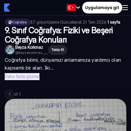
Uygulamaya git
87
görüntüleme
·
Güncellendi
21 Tem 2026
·
1 sayfa
Coğrafya
9. Sınıf Coğrafya: Fiziki ve Beşeri
Coğrafya Konuları
Beyza Korkmaz
Takip Et
@
beyzakorkmaz____
Coğrafya bilimi, dünyamızı anlamamıza yardımcı olan
kapsamlı bir alan. İki...
Daha fazla göster
of
1
1