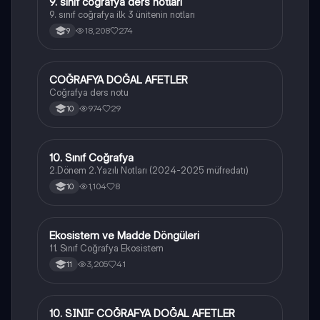
9. sınıf coğrafya ders notları
Coğrafya
9. sınıf coğrafya ilk 3 ünitenin notları
18,208
274
9
COĞRAFYA DOĞAL AFETLER
Coğrafya
Coğrafya ders notu
974
29
10
10. Sınıf Coğrafya
Coğrafya
2.Dönem 2.Yazılı Notları (2024-2025 müfredatı)
1,104
8
10
Ekosistem ve Madde Döngüleri
Coğrafya
11. Sınıf Coğrafya Ekosistem
3,205
41
11
10. SINIF COĞRAFYA DOĞAL AFETLER
Coğrafya