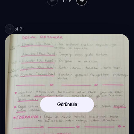
1
/
9
of
9
1
Görüntüle