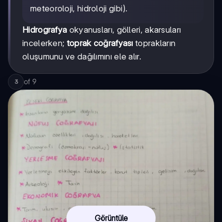
meteoroloji, hidroloji gibi).
Hidrografya
okyanusları, gölleri, akarsuları
incelerken;
toprak coğrafyası
toprakların
oluşumunu ve dağılımını ele alır.
of
9
3
Görüntüle