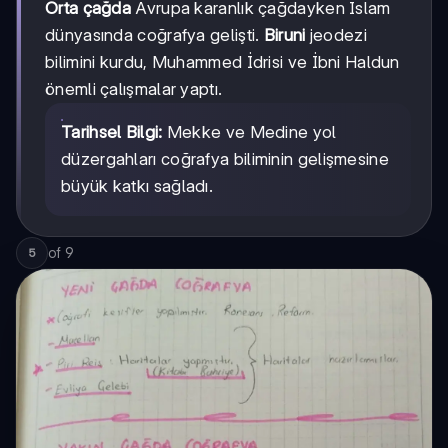
Orta çağda
Avrupa karanlık çağdayken İslam
dünyasında coğrafya gelişti.
Biruni
jeodezi
bilimini kurdu, Muhammed İdrisi ve İbni Haldun
önemli çalışmalar yaptı.
Tarihsel Bilgi:
Mekke ve Medine yol
düzergahları coğrafya biliminin gelişmesine
büyük katkı sağladı.
of
9
5