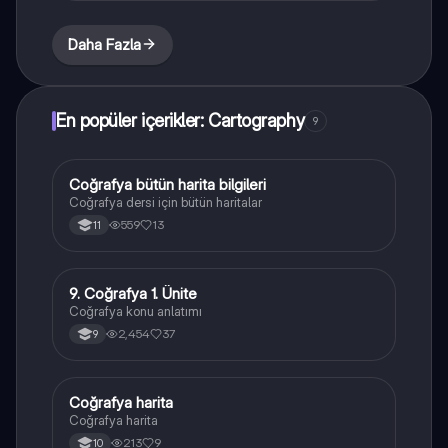
Daha Fazla
En popüler içerikler: Cartography
9
Coğrafya bütün harita bilgileri
Coğrafya
Coğrafya dersi için bütün haritalar
559
13
11
9. Coğrafya 1. Ünite
Coğrafya
Coğrafya konu anlatımı
2,454
37
9
Coğrafya harita
Coğrafya
Coğrafya harita
213
9
10