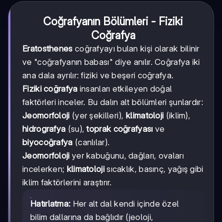
Coğrafyanın Bölümleri - Fiziki
Coğrafya
Eratosthenes
coğrafyayı bulan kişi olarak bilinir
ve "coğrafyanın babası" diye anılır. Coğrafya iki
ana dala ayrılır: fiziki ve beşeri coğrafya.
Fiziki coğrafya
insanları etkileyen doğal
faktörleri inceler. Bu dalın alt bölümleri şunlardır:
Jeomorfoloji
(yer şekilleri),
klimatoloji
(iklim),
hidrografya
(su),
toprak coğrafyası
ve
biyocoğrafya
(canlılar).
Jeomorfoloji
yer kabuğunu, dağları, ovaları
incelerken;
klimatoloji
sıcaklık, basınç, yağış gibi
iklim faktörlerini araştırır.
Hatırlatma:
Her alt dal kendi içinde özel
bilim dallarına da bağlıdır (jeoloji,