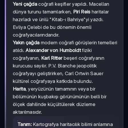
Yeni çağda
coğrafi keşifler yapıldı. Macellan
dünya turunu tamamlarken,
Piri Reis
haritalar
hazırladı ve ünlü "Kitab-ı Bahriye"yi yazdı.
Evliya Çelebi de bu dönemin önemli
coğrafyacılarındandır.
Yakın çağda
modern coğrafi görüşlerin temelleri
atıldı.
Alexander von Humboldt
fiziki
coğrafyanın,
Karl Ritter
beşeri coğrafyanın
kurucusu sayılır. P.V. Blanche jeopolitik
coğrafyayı geliştirirken, Carl Ortwin Sauer
kültürel coğrafyaya katkıda bulundu.
Harita
, yeryüzünün tamamının veya bir
bölümünün kuşbakışı görünümünün belli bir
ölçek dahilinde küçültülerek düzleme
aktarılmasıdır.
Tanım:
Kartografya haritacılık bilimi anlamına