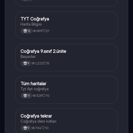
TYT Coğrafya
Coğrafya
Harita Bilgisi
659
21
12
Coğrafya 9.sınıf 2.ünite
Coğrafya
Başarılar:
1,222
8
9
Tüm haritalar
Coğrafya
Tyt Ayt coğrafya
328
10
11
Coğrafya tekrar
Coğrafya
Coğrafya ders notları
734
10
9