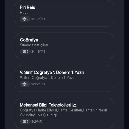
Piri Reis
Tarih
Hayatı
197
0
9
Coğrafya
Coğrafya
Sınavda net çıkar
148
3
9
9. Sınıf Coğrafya 1. Dönem 1. Yazılı
Coğrafya
9. Sınıf Coğrafya 1. Dönem 1. Yazılı
156
0
9
Mekansal Bilgi Teknolojileri 📈
Coğrafya
Coğrafya Harita Bilgisi,Harita Çeşitleri,Haritanin Nasıl
Okunduğu ve Çizildiği
294
4
9