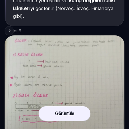
noktalarına yerleştirilir ve
kutup bölgelerindeki
ülkeler
iyi gösterilir (Norveç, İsveç, Finlandiya
gibi).
of
9
9
Görüntüle