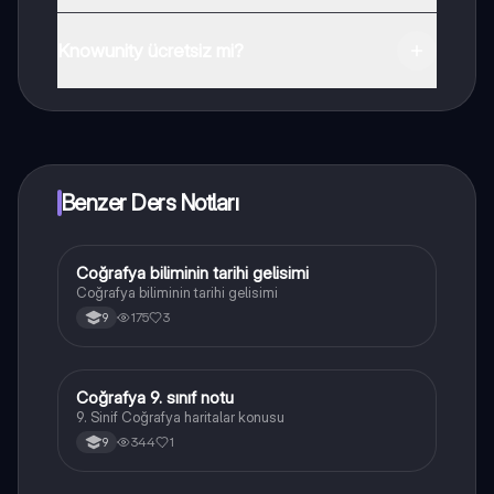
Uygulamayı Google Play Store ve Apple App Store'dan
indirebilirsiniz.
Knowunity ücretsiz mi?
Knowunity uygulaması ücretsiz! Uygulamamız çok
yakında indirmeye hazır olacak, bekle bizi. 💙
Benzer Ders Notları
Coğrafya biliminin tarihi gelisimi
Coğrafya
Coğrafya biliminin tarihi gelisimi
175
3
9
Coğrafya 9. sınıf notu
Coğrafya
9. Sinif Coğrafya haritalar konusu
344
1
9