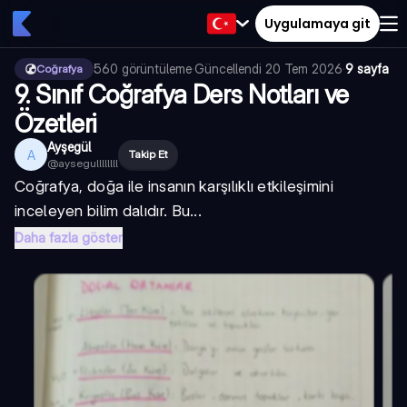
Uygulamaya git
560
görüntüleme
·
Güncellendi
20 Tem 2026
·
9 sayfa
Coğrafya
9. Sınıf Coğrafya Ders Notları ve
Özetleri
Ayşegül
A
Takip Et
@
aysegullllllll
Coğrafya, doğa ile insanın karşılıklı etkileşimini
inceleyen bilim dalıdır. Bu...
Daha fazla göster