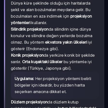
Dünya küre şeklinde olduğu için haritalarda
şekil ve alan bozulmaları meydana gelir. Bu
bozulmaları en aza indirmek için
projeksiyon
yöntemleri
kullanılır.
Silindirik projeksiyon
da silindirin içine dünya
konulur ve silindire değen yerlerde bozulma
olmaz. Bu yöntem
ekvatora yakın ülkeleri
iyi
gösterir (Endonezya gibi).
Konik projeksiyon
da yerküre konik bir şekilde
sarılır.
Orta kuşaktaki ülkeler
bu yöntemle iyi
gösterilir (Türkiye, Japonya gibi).
Uygulama:
Her projeksiyon yöntemi belirli
bölgeler için idealdir, bu yüzden harita
seçerken amacına dikkat et.
Düzlem projeksiyon
da düzlem kutup