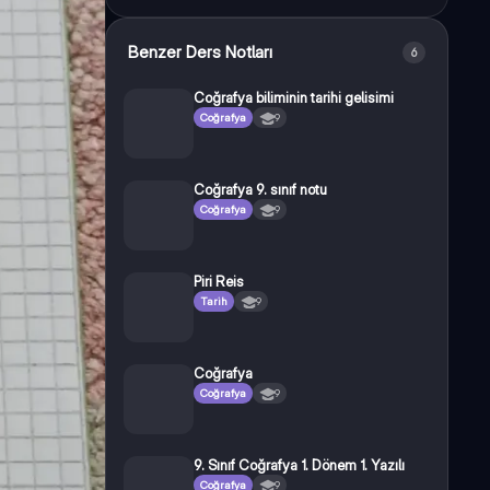
Benzer Ders Notları
6
Coğrafya biliminin tarihi gelisimi
Coğrafya
9
Coğrafya 9. sınıf notu
Coğrafya
9
Piri Reis
Tarih
9
Coğrafya
Coğrafya
9
9. Sınıf Coğrafya 1. Dönem 1. Yazılı
Coğrafya
9