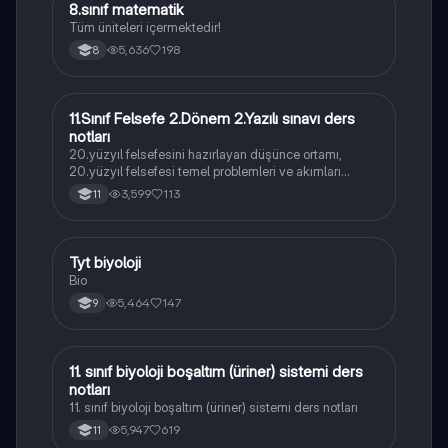
8.sınıf matematik
Matematik
Tüm üniteleri içermektedir!
5,636
198
8
11.Sınıf Felsefe 2.Dönem 2.Yazılı sınavı ders
Felsefe
notları
20.yüzyıl felsefesini hazırlayan düşünce ortamı,
20.yüzyıl felsefesi temel problemleri ve akımları
konularını içermektedir
3,599
113
11
Tyt biyoloji
Biyoloji
Bio
5,464
147
9
11. sınıf biyoloji boşaltım (üriner) sistemi ders
Biyoloji
notları
11. sınıf biyoloji boşaltım (üriner) sistemi ders notları
5,947
619
11