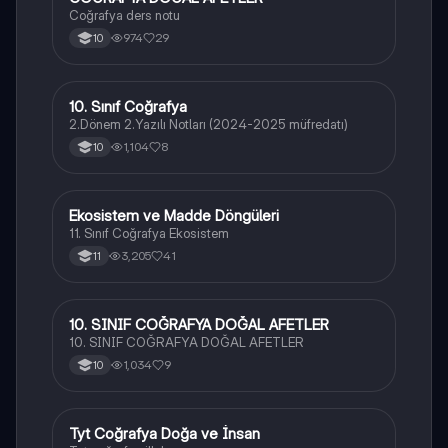
Coğrafya ders notu
974
29
10
10. Sınıf Coğrafya
Coğrafya
2.Dönem 2.Yazılı Notları (2024-2025 müfredatı)
1,104
8
10
Ekosistem ve Madde Döngüleri
Coğrafya
11. Sınıf Coğrafya Ekosistem
3,205
41
11
10. SINIF COĞRAFYA DOĞAL AFETLER
Coğrafya
10. SINIF COĞRAFYA DOĞAL AFETLER
1,034
9
10
Tyt Coğrafya Doğa ve İnsan
Coğrafya