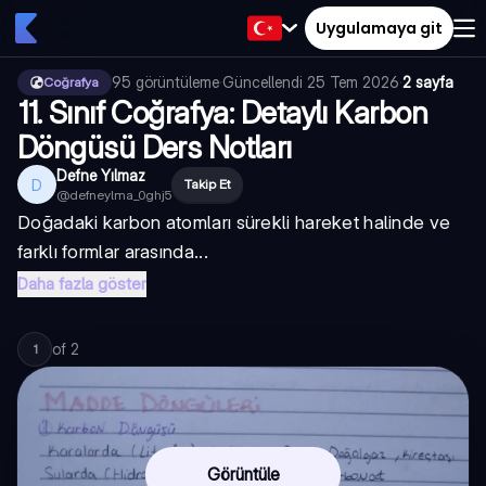
Uygulamaya git
95
görüntüleme
·
Güncellendi
25 Tem 2026
·
2 sayfa
Coğrafya
11. Sınıf Coğrafya: Detaylı Karbon
Döngüsü Ders Notları
Defne Yılmaz
D
Takip Et
@
defneylma_0ghj5
Doğadaki karbon atomları sürekli hareket halinde ve
farklı formlar arasında...
Daha fazla göster
of
2
1
Görüntüle