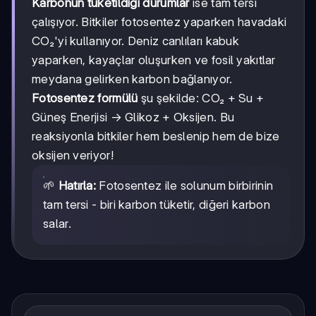
Karbonun tüketildiği durumlar
ise tam tersi
çalışıyor. Bitkiler fotosentez yaparken havadaki
CO₂'yi kullanıyor. Deniz canlıları kabuk
yaparken, kayaçlar oluşurken ve fosil yakıtlar
meydana gelirken karbon bağlanıyor.
Fotosentez formülü
şu şekilde: CO₂ + Su +
Güneş Enerjisi → Glikoz + Oksijen. Bu
reaksiyonla bitkiler hem beslenip hem de bize
oksijen veriyor!
🌱
Hatırla:
Fotosentez ile solunum birbirinin
tam tersi - biri karbon tüketir, diğeri karbon
salar.