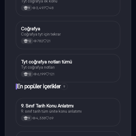
Tyt coğrafya ilk konu
3,497
48
9
Coğrafya
Coğrafya
Coğrafya tyt için tekrar
782
21
12
Tyt coğrafya notları tümü
Coğrafya
Tyt coğrafya notları
6,199
121
12
En popüler içerikler
9
9. Sınıf Tarih Konu Anlatımı
Tarih
9. sınıf tarih tüm ünite konu anlatımı
4,338
69
9