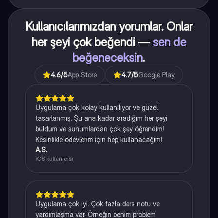
Kullanıcılarımızdan yorumlar. Onlar
her şeyi çok beğendi —
sen de
beğeneceksin
.
4.6
/5
App Store
4.7
/5
Google Play
Uygulama çok kolay kullanılıyor ve güzel
tasarlanmış. Şu ana kadar aradığım her şeyi
buldum ve sunumlardan çok şey öğrendim!
Kesinlikle ödevlerim için hep kullanacağım!
A.S.
iOS kullanıcısı
Uygulama çok iyi. Çok fazla ders notu ve
yardımlaşma var. Örneğin benim problem