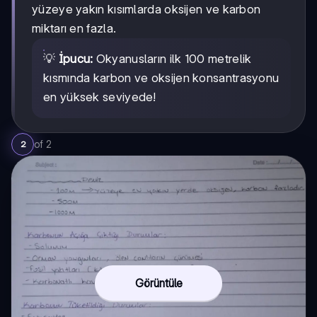
yüzeye yakın kısımlarda oksijen ve karbon
miktarı en fazla.
💡
İpucu:
Okyanusların ilk 100 metrelik
kısmında karbon ve oksijen konsantrasyonu
en yüksek seviyede!
of
2
2
Görüntüle