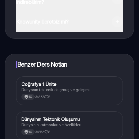
indirebilirim?
Uygulamayı Google Play Store ve Apple App Store'dan
indirebilirsiniz.
Knowunity ücretsiz mi?
Knowunity uygulaması ücretsiz! Uygulamamız çok
yakında indirmeye hazır olacak, bekle bizi. 💙
Benzer Ders Notları
Coğrafya 1. Ünite
Coğrafya
Dünyanın tektonik oluşmuş ve gelişimi
638
5
10
Dünya'nın Tektonik Oluşumu
Coğrafya
Dünya'nın katmanları ve özellikleri
856
8
10