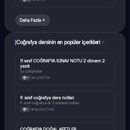
Daha Fazla
Coğrafya dersinin en popüler içerikleri
9
11 sınıf COĞRAFYA SINAV NOTU 2 dönem 2
Coğrafya
yazılı
İyi çalışmalar
1,076
19
11
9. sınıf coğrafya ders notları
Coğrafya
9. sınıf coğrafya ilk 3 ünitenin notları
18,204
274
9
COĞRAFYA DOĞAL AFETLER
Coğrafya