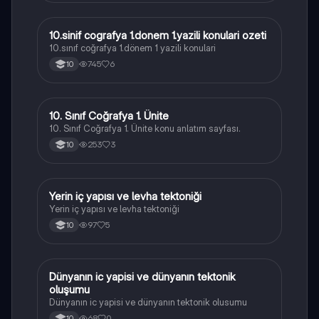
10.sinif cografya 1.donem 1.yazili konulari ozeti
Coğrafya
10.sınıf coğrafya 1.dönem 1 yazili konulari
745
6
10
10. Sınıf Coğrafya 1. Ünite
Coğrafya
10. Sınıf Coğrafya 1. Ünite konu anlatım sayfası.
253
3
10
Yerin iç yapısı ve levha tektoniği
Coğrafya
Yerin iç yapısı ve levha tektoniği
97
5
10
Dünyanın ic yapisi ve dünyanın tektonik
Coğrafya
oluşumu
Dünyanın ic yapisi ve dünyanın tektonik olusumu
68
0
10