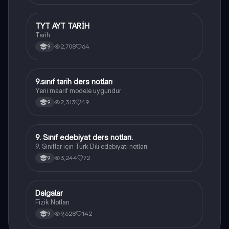
TYT AYT TARİH
Tarih
Tarih
2,708
64
9
9.sınıf tarih ders notları
Tarih
Yeni maarif modele uygundur
2,313
49
9
9. Sınıf edebiyat ders notları.
Türk Dili ve Edebiyatı
9. Sınıflar için Türk Dili edebiyatı notları.
3,244
72
9
Dalgalar
Fizik
Fizik Notları
9,628
142
9