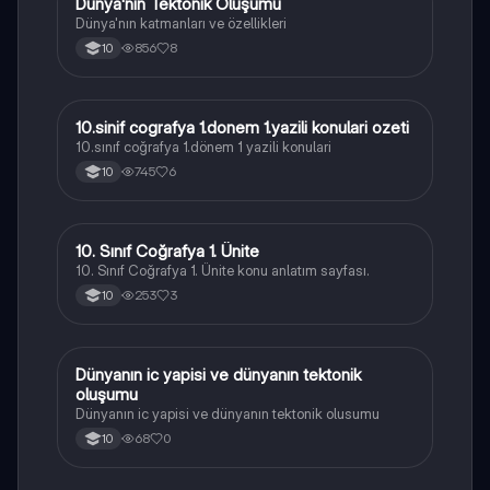
Dünya'nın Tektonik Oluşumu
Coğrafya
Dünya'nın katmanları ve özellikleri
856
8
10
10.sinif cografya 1.donem 1.yazili konulari ozeti
Coğrafya
10.sınıf coğrafya 1.dönem 1 yazili konulari
745
6
10
10. Sınıf Coğrafya 1. Ünite
Coğrafya
10. Sınıf Coğrafya 1. Ünite konu anlatım sayfası.
253
3
10
Dünyanın ic yapisi ve dünyanın tektonik
Coğrafya
oluşumu
Dünyanın ic yapisi ve dünyanın tektonik olusumu
68
0
10