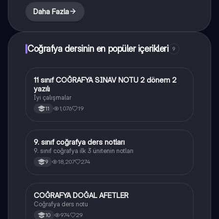
Daha Fazla
Coğrafya dersinin en popüler içerikleri
9
11 sınıf COĞRAFYA SINAV NOTU 2 dönem 2
Coğrafya
yazılı
İyi çalışmalar
1,076
19
11
9. sınıf coğrafya ders notları
Coğrafya
9. sınıf coğrafya ilk 3 ünitenin notları
18,207
274
9
COĞRAFYA DOĞAL AFETLER
Coğrafya
Coğrafya ders notu
974
29
10