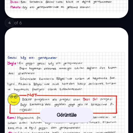
of
6
4
Görüntüle