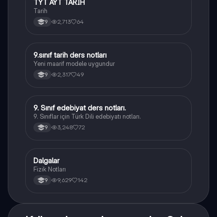
TYT AYT TARİH
Tarih
Tarih
2,713
64
9
9.sınıf tarih ders notları
Tarih
Yeni maarif modele uygundur
2,317
49
9
9. Sınıf edebiyat ders notları.
Türk Dili ve Edebiyatı
9. Sınıflar için Türk Dili edebiyatı notları.
3,248
72
9
Dalgalar
Fizik
Fizik Notları
9,629
142
9