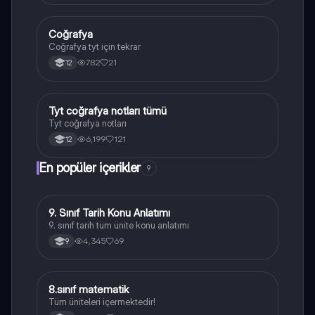
Coğrafya
Coğrafya
Coğrafya tyt için tekrar
782
21
12
Tyt coğrafya notları tümü
Coğrafya
Tyt coğrafya notları
6,199
121
12
En popüler içerikler
9
9. Sınıf Tarih Konu Anlatımı
Tarih
9. sınıf tarih tüm ünite konu anlatımı
4,345
69
9
8.sınıf matematik
Matematik
Tüm üniteleri içermektedir!