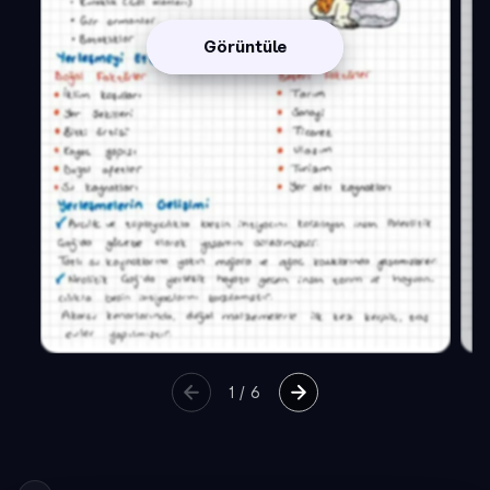
Görüntüle
1
/
6