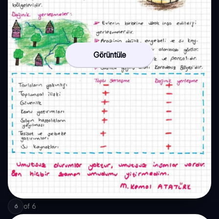
Görüntüle
of
6
6