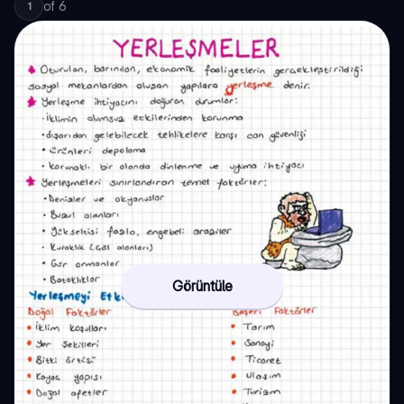
of
6
1
Görüntüle