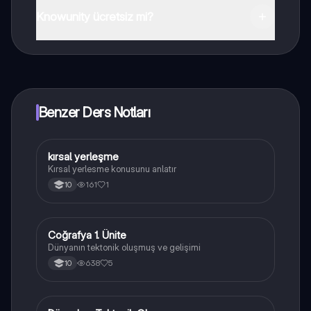
indirebilirsiniz.
Knowunity ücretsiz mi?
Knowunity uygulaması ücretsiz! Uygulamamız çok
yakında indirmeye hazır olacak, bekle bizi. 💙
Benzer Ders Notları
kırsal yerleşme
Coğrafya
Kırsal yerlesme konusunu anlatır
161
1
10
Coğrafya 1. Ünite
Coğrafya
Dünyanın tektonik oluşmuş ve gelişimi
638
5
10