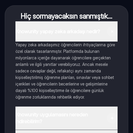
Hiç sormayacaksın sanmıştık...
Knowunity yapay zeka arkadaşı nedir?
Yapay zeka arkadaşımız öğrencilerin ihtiyaçlarına göre
özel olarak tasarlanmıştır. Platformda bulunan
milyonlarca içeriğe dayanarak öğrencilere gerçekten
anlamlı ve ilgili yanıtlar verebiliyoruz. Ancak mesele
sadece cevaplar değil, refakatçi aynı zamanda
kişiselleştirilmiş öğrenme planları, sınavlar veya sohbet
içerikleri ve öğrencilerin becerilerine ve gelişimlerine
dayalı %100 kişiselleştirme ile öğrencilere günlük
öğrenme zorluklarında rehberlik ediyor.
Knowunity uygulamasını nereden
indirebilirim?
Uygulamayı Google Play Store ve Apple App Store'dan