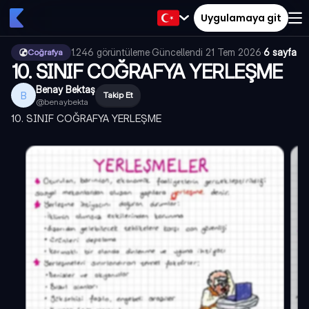
Uygulamaya git
1.246
görüntüleme
·
Güncellendi
21 Tem 2026
·
6 sayfa
Coğrafya
10. SINIF COĞRAFYA YERLEŞME
Benay Bektaş
B
Takip Et
@
benaybekta
10. SINIF COĞRAFYA YERLEŞME