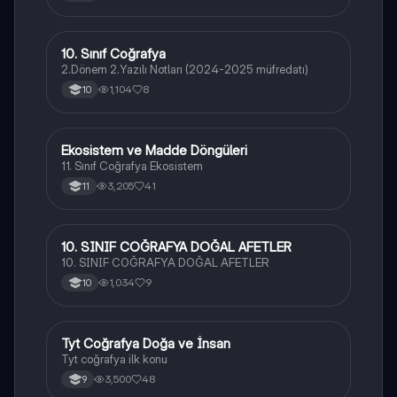
10. Sınıf Coğrafya
Coğrafya
2.Dönem 2.Yazılı Notları (2024-2025 müfredatı)
1,104
8
10
Ekosistem ve Madde Döngüleri
Coğrafya
11. Sınıf Coğrafya Ekosistem
3,205
41
11
10. SINIF COĞRAFYA DOĞAL AFETLER
Coğrafya
10. SINIF COĞRAFYA DOĞAL AFETLER
1,034
9
10
Tyt Coğrafya Doğa ve İnsan
Coğrafya
Tyt coğrafya ilk konu
3,500
48
9