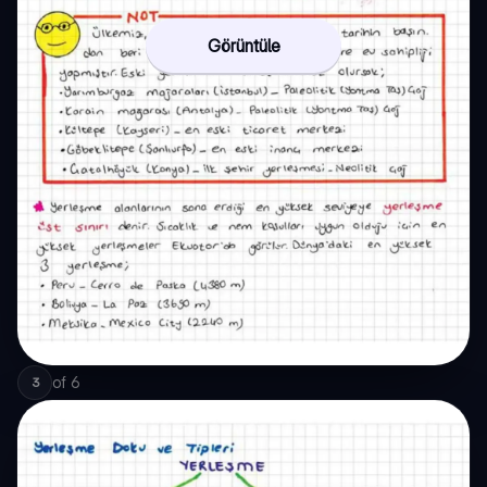
Görüntüle
of
6
3