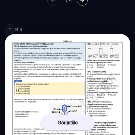
1
/
4
of
4
1
Görüntüle