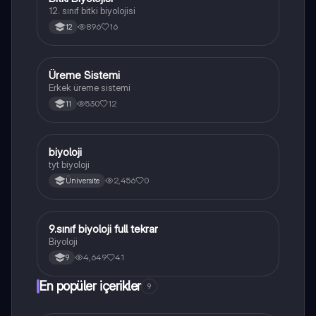
12. sınıf bitki biyolojisi
896
16
12
Üreme Sistemi
Biyoloji
Erkek üreme sistemi
530
12
11
B
biyoloji
Biyoloji
tyt biyoloji
2,456
0
Üniversite
9.sınıf biyoloji full tekrar
Biyoloji
Biyoloji
4,649
41
9
En popüler içerikler
9