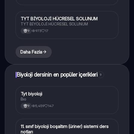
TYT BİYOLOJİ HÜCRESEL SOLUNUM
Biyoloji
TYT BİYOLOJİ HÜCRESEL SOLUNUM
973
17
9
Daha Fazla
Biyoloji dersinin en popüler içerikleri
9
Tyt biyoloji
Biyoloji
Bio
5,459
147
9
11. sınıf biyoloji boşaltım (üriner) sistemi ders
Biyoloji
notları