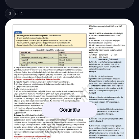
of
4
3
Görüntüle