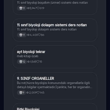
11. sınıf biyoloji boşaltım (üriner) sistemi ders notları
5,947
619
11
11. sınıf biyoloji dolaşım sistemi ders notları
Biyoloji
11. sınıf biyoloji dolaşım sistemi ders notları
4,400
86
11
ayt biyoloji tekrar
Biyoloji
meb kitap özeti
1,565
15
12
9. SINIF ORGANELLER
Biyoloji
Bu not,hücre biyolojisi konusundaki organellerle ilgili
detaylı bilgiler içermektedir.İçerikte, her bir organelin
yapısı,fonksiyonları ve hücre içindeki rolü
2,009
145
9
açıklanmaktadır.
Bitki Biyolojisi
Biyoloji