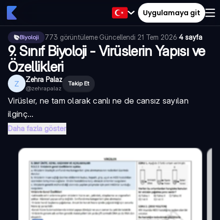
Uygulamaya git
773
görüntüleme
·
Güncellendi
21 Tem 2026
·
4 sayfa
Biyoloji
9. Sınıf Biyoloji - Virüslerin Yapısı ve
Özellikleri
Zehra Palaz
Z
Takip Et
@
zehrapalaz
Virüsler, ne tam olarak canlı ne de cansız sayılan
ilginç...
Daha fazla göster