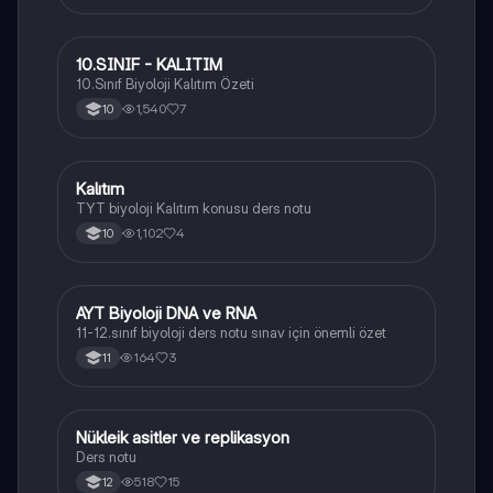
10.SINIF - KALITIM
Biyoloji
10.Sınıf Biyoloji Kalıtım Özeti
1,540
7
10
Kalıtım
Biyoloji
TYT biyoloji Kalıtım konusu ders notu
1,102
4
10
AYT Biyoloji DNA ve RNA
Biyoloji
11-12.sınıf biyoloji ders notu sınav için önemli özet
164
3
11
Nükleik asitler ve replikasyon
Biyoloji
Ders notu
518
15
12