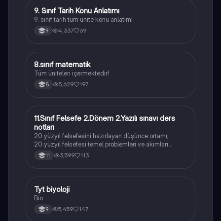
9. Sınıf Tarih Konu Anlatımı
Tarih
9. sınıf tarih tüm ünite konu anlatımı
4,337
69
9
8.sınıf matematik
Matematik
Tüm üniteleri içermektedir!
5,629
197
8
11.Sınıf Felsefe 2.Dönem 2.Yazılı sınavı ders
Felsefe
notları
20.yüzyıl felsefesini hazırlayan düşünce ortamı,
20.yüzyıl felsefesi temel problemleri ve akımları
konularını içermektedir
3,599
113
11
Tyt biyoloji
Biyoloji
Bio
5,459
147
9