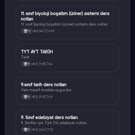
11. sınıf biyoloji boşaltım (üriner) sistemi ders
Biyoloji
notları
11. sınıf biyoloji boşaltım (üriner) sistemi ders notları
5,947
619
11
TYT AYT TARİH
Tarih
Tarih
2,708
64
9
9.sınıf tarih ders notları
Tarih
Yeni maarif modele uygundur
2,313
49
9
9. Sınıf edebiyat ders notları.
Türk Dili ve Edebiyatı
9. Sınıflar için Türk Dili edebiyatı notları.
3,244
72
9