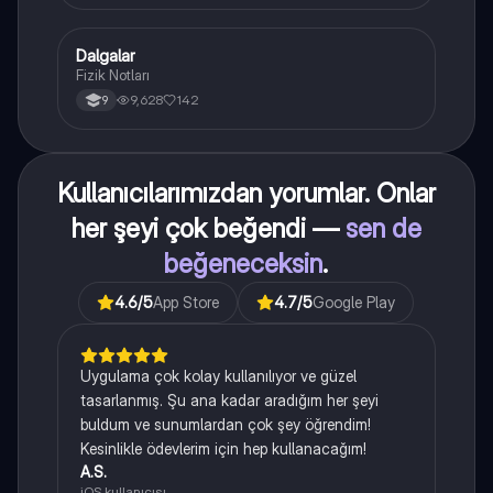
Dalgalar
Fizik
Fizik Notları
9,628
142
9
Kullanıcılarımızdan yorumlar. Onlar
her şeyi çok beğendi —
sen de
beğeneceksin
.
4.6
/5
App Store
4.7
/5
Google Play
Uygulama çok kolay kullanılıyor ve güzel
tasarlanmış. Şu ana kadar aradığım her şeyi
buldum ve sunumlardan çok şey öğrendim!
Kesinlikle ödevlerim için hep kullanacağım!
A.S.
iOS kullanıcısı