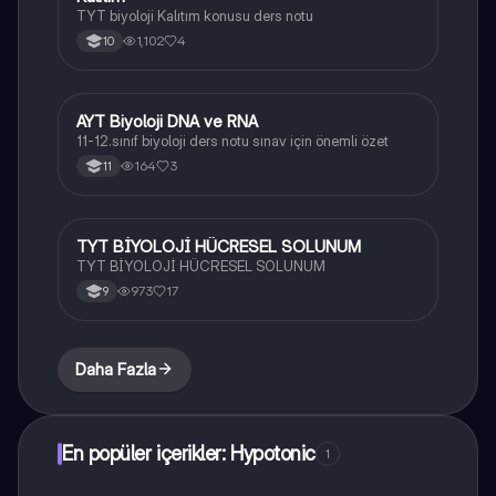
TYT biyoloji Kalıtım konusu ders notu
1,102
4
10
AYT Biyoloji DNA ve RNA
Biyoloji
11-12.sınıf biyoloji ders notu sınav için önemli özet
164
3
11
TYT BİYOLOJİ HÜCRESEL SOLUNUM
Biyoloji
TYT BİYOLOJİ HÜCRESEL SOLUNUM
973
17
9
Daha Fazla
En popüler içerikler: Hypotonic
1