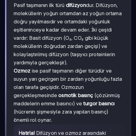
Pasif taşımanın ilk türü
difüzyon
dur. Difüzyon,
moleküllerin yoğun ortamdan az yoğun ortama
doğru yayılmasıdır ve ortamdaki yoğunluk
eşitleninceye kadar devam eder. İki çeşidi
vardır: Basit difüzyon (O₂, CO₂ gibi küçük
moleküllerin doğrudan zardan geçişi) ve
kolaylaştırılmış difüzyon (taşıyıcı proteinlerin
yardımıyla gerçekleşir).
Ozmoz
ise pasif taşımanın diğer türüdür ve
suyun yarı geçirgen bir zardan yoğunluğu fazla
olan tarafa geçişidir. Ozmozun
gerçekleşmesinde
osmotik basınç
(çözünmüş
maddelerin emme basıncı) ve
turgor basıncı
(hücrenin şişmesiyle zara yapılan basınç)
önemli rol oynar.
Hatırla!
Difüzyon ve ozmoz arasındaki