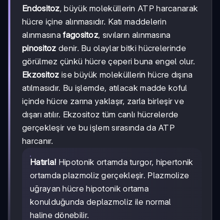
Endositoz
, büyük moleküllerin ATP harcanarak
hücre içine alınmasıdır. Katı maddelerin
alınmasına
fagositoz
, sıvıların alınmasına
pinositoz
denir. Bu olaylar bitki hücrelerinde
görülmez çünkü hücre çeperi buna engel olur.
Ekzositoz
ise büyük moleküllerin hücre dışına
atılmasıdır. Bu işlemde, atılacak madde koful
içinde hücre zarına yaklaşır, zarla birleşir ve
dışarı atılır. Ekzositoz tüm canlı hücrelerde
gerçekleşir ve bu işlem sırasında da ATP
harcanır.
Hatırla!
Hipotonik ortamda turgor, hipertonik
ortamda plazmoliz gerçekleşir. Plazmolize
uğrayan hücre hipotonik ortama
konulduğunda deplazmoliz ile normal
haline dönebilir.