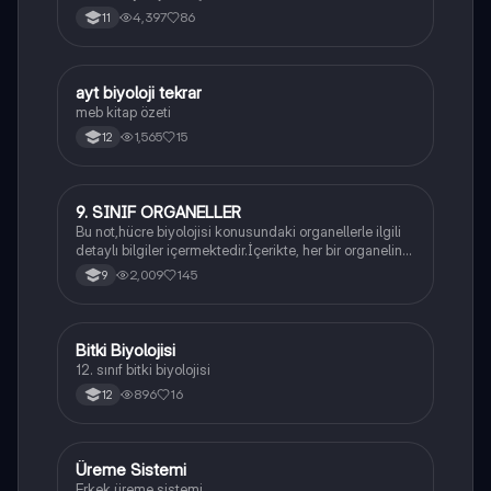
4,397
86
11
ayt biyoloji tekrar
Biyoloji
meb kitap özeti
1,565
15
12
9. SINIF ORGANELLER
Biyoloji
Bu not,hücre biyolojisi konusundaki organellerle ilgili
detaylı bilgiler içermektedir.İçerikte, her bir organelin
yapısı,fonksiyonları ve hücre içindeki rolü
2,009
145
9
açıklanmaktadır.
Bitki Biyolojisi
Biyoloji
12. sınıf bitki biyolojisi
896
16
12
Üreme Sistemi
Biyoloji
Erkek üreme sistemi