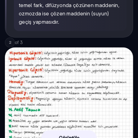
temel fark, difüzyonda çözünen maddenin,
ozmozda ise çözen maddenin (suyun)
geçiş yapmasıdır.
of
3
2
Görüntüle