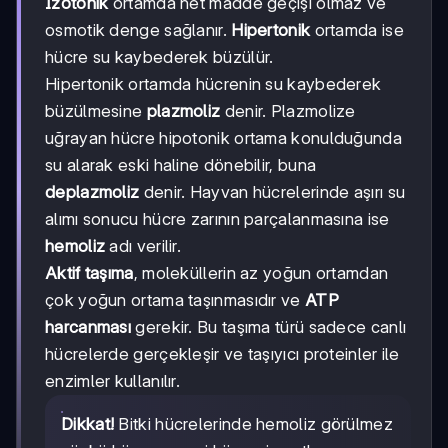
İzotonik
ortamda net madde geçişi olmaz ve
osmotik denge sağlanır.
Hipertonik
ortamda ise
hücre su kaybederek büzülür.
Hipertonik ortamda hücrenin su kaybederek
büzülmesine
plazmoliz
denir. Plazmolize
uğrayan hücre hipotonik ortama konulduğunda
su alarak eski haline dönebilir, buna
deplazmoliz
denir. Hayvan hücrelerinde aşırı su
alımı sonucu hücre zarının parçalanmasına ise
hemoliz
adı verilir.
Aktif taşıma
, moleküllerin az yoğun ortamdan
çok yoğun ortama taşınmasıdır ve
ATP
harcanması
gerekir. Bu taşıma türü sadece canlı
hücrelerde gerçekleşir ve taşıyıcı proteinler ile
enzimler kullanılır.
Dikkat!
Bitki hücrelerinde hemoliz görülmez