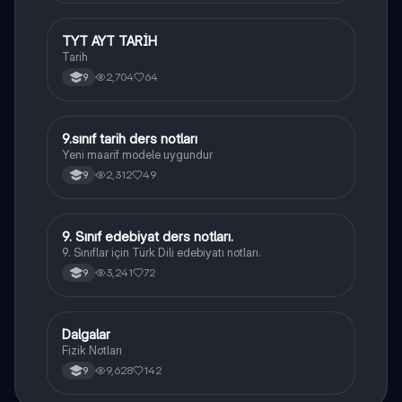
TYT AYT TARİH
Tarih
Tarih
2,704
64
9
9.sınıf tarih ders notları
Tarih
Yeni maarif modele uygundur
2,312
49
9
9. Sınıf edebiyat ders notları.
Türk Dili ve Edebiyatı
9. Sınıflar için Türk Dili edebiyatı notları.
3,241
72
9
Dalgalar
Fizik
Fizik Notları
9,628
142
9