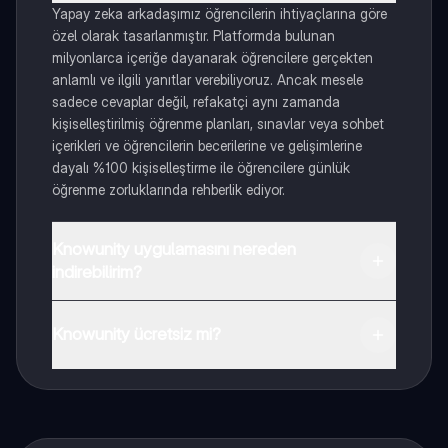
Yapay zeka arkadaşımız öğrencilerin ihtiyaçlarına göre
özel olarak tasarlanmıştır. Platformda bulunan
milyonlarca içeriğe dayanarak öğrencilere gerçekten
anlamlı ve ilgili yanıtlar verebiliyoruz. Ancak mesele
sadece cevaplar değil, refakatçi aynı zamanda
kişiselleştirilmiş öğrenme planları, sınavlar veya sohbet
içerikleri ve öğrencilerin becerilerine ve gelişimlerine
dayalı %100 kişiselleştirme ile öğrencilere günlük
öğrenme zorluklarında rehberlik ediyor.
Knowunity uygulamasını nereden
indirebilirim?
Uygulamayı Google Play Store ve Apple App Store'dan
indirebilirsiniz.
Knowunity ücretsiz mi?
Knowunity uygulaması ücretsiz! Uygulamamız çok
yakında indirmeye hazır olacak, bekle bizi. 💙