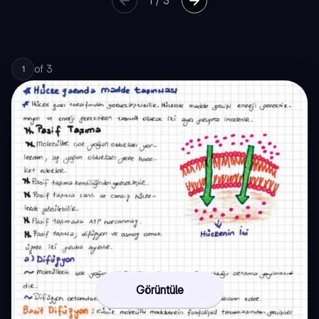
1
/
3
of
3
1
Görüntüle