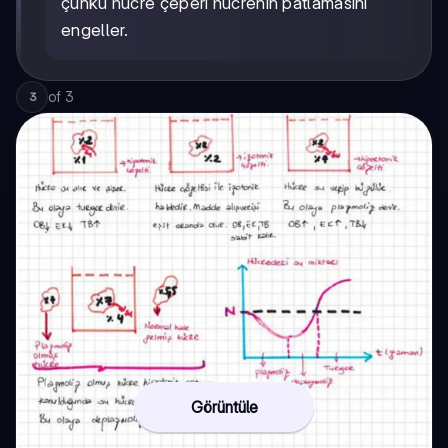
çünkü hücre çeperi hücrenin patlamasını
engeller.
of
3
3
Görüntüle