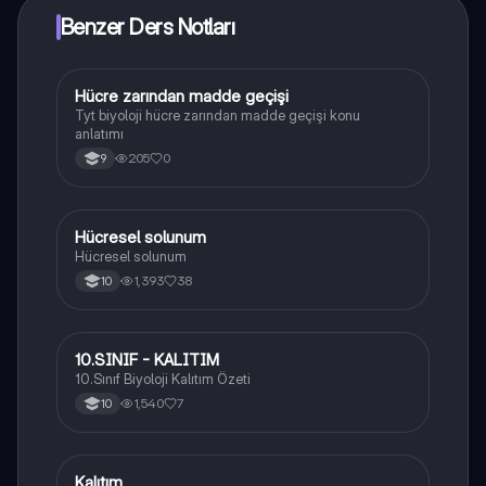
Benzer Ders Notları
Hücre zarından madde geçişi
Biyoloji
Tyt biyoloji hücre zarından madde geçişi konu
anlatımı
205
0
9
Hücresel solunum
Biyoloji
Hücresel solunum
1,393
38
10
10.SINIF - KALITIM
Biyoloji
10.Sınıf Biyoloji Kalıtım Özeti
1,540
7
10
Kalıtım
Biyoloji