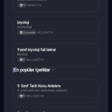
530
12
11
B
biyoloji
Biyoloji
tyt biyoloji
2,456
0
Üniversite
9.sınıf biyoloji full tekrar
Biyoloji
Biyoloji
4,648
41
9
En popüler içerikler
9
9. Sınıf Tarih Konu Anlatımı
Tarih
9. sınıf tarih tüm ünite konu anlatımı
4,333
69
9