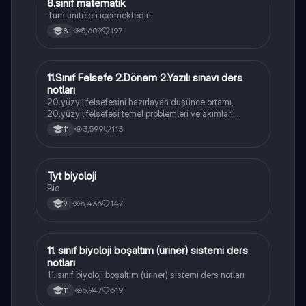
8.sınıf matematik
Matematik
Tüm üniteleri içermektedir!
5,609
197
8
11.Sınıf Felsefe 2.Dönem 2.Yazılı sınavı ders
Felsefe
notları
20.yüzyıl felsefesini hazırlayan düşünce ortamı,
20.yüzyıl felsefesi temel problemleri ve akımları
konularını içermektedir
3,599
113
11
Tyt biyoloji
Biyoloji
Bio
5,436
147
9
11. sınıf biyoloji boşaltım (üriner) sistemi ders
Biyoloji
notları
11. sınıf biyoloji boşaltım (üriner) sistemi ders notları
5,947
619
11