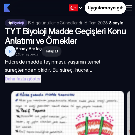
Uygulamaya git
196
görüntüleme
·
Güncellendi
16 Tem 2026
·
3 sayfa
Biyoloji
TYT Biyoloji Madde Geçişleri Konu
Anlatımı ve Örnekler
Benay Bektaş
B
Takip Et
@
benaybekta
Hücrede madde taşınması, yaşamın temel
süreçlerinden biridir. Bu süreç, hücre...
Daha fazla göster