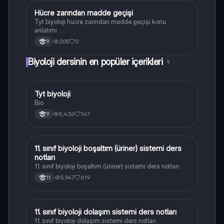
Hücre zarından madde geçişi
Biyoloji
Tyt biyoloji hücre zarından madde geçişi konu
anlatımı
205
0
9
Biyoloji dersinin en popüler içerikleri
9
Tyt biyoloji
Biyoloji
Bio
5,436
147
9
11. sınıf biyoloji boşaltım (üriner) sistemi ders
Biyoloji
notları
11. sınıf biyoloji boşaltım (üriner) sistemi ders notları
5,947
619
11
11. sınıf biyoloji dolaşım sistemi ders notları
Biyoloji
11. sınıf biyoloji dolaşım sistemi ders notları