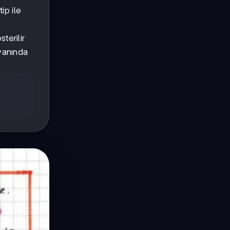
ip ile
terilir
 yanında