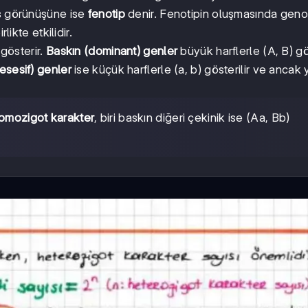
ış görünüşüne ise
fenotip
denir. Fenotipin oluşmasında genot
likte etkilidir.
 gösterir.
Baskın (dominant) genler
büyük harflerle (A, B) gös
esesif) genler
ise küçük harflerle (a, b) gösterilir ve ancak
omozigot karakter
, biri baskın diğeri çekinik ise (Aa, Bb)