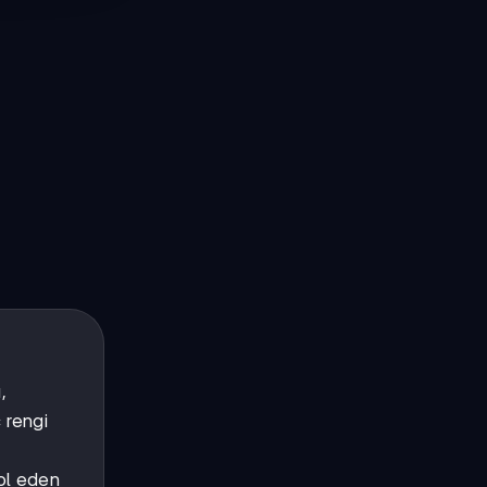
,
ç rengi
rol eden