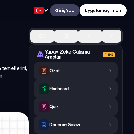
Giriş Yap
Uygulamayı indir
8
Yapay Zeka Çalışma
YENI
Araçları
 temellerini,
Özet
in
Flashcard
Quiz
Deneme Sınavı