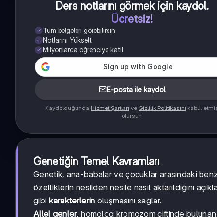
Ders notlarını görmek için kaydol
.
Ücretsiz!
Tüm belgeleri görebilirsin
Notlarını Yükselt
Milyonlarca öğrenciye katıl
E-posta ile kaydol
Kaydolduğunda
Hizmet Şartları
ve
Gizlilik Politikasını
kabul etmi
olursun
Genetiğin Temel Kavramları
Genetik, ana-babalar ve çocuklar arasındaki benzerlik
özelliklerin nesilden nesile nasıl aktarıldığını açı
gibi
karakterlerin
oluşmasını sağlar.
Allel genler
, homolog kromozom çiftinde bulunan,