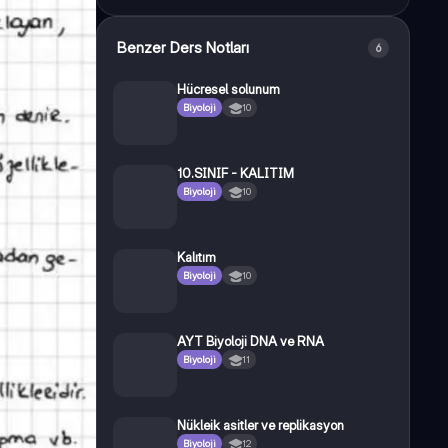
Benzer Ders Notları
6
Hücresel solunum
Biyoloji
10
10.SINIF - KALITIM
Biyoloji
10
Kalıtım
Biyoloji
10
AYT Biyoloji DNA ve RNA
Biyoloji
11
Nükleik asitler ve replikasyon
Biyoloji
12