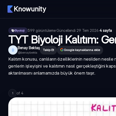
Knowunity
599
görüntüleme
·
Güncellendi
29 Tem 2026
·
4 sayfa
Biyoloji
TYT Biyoloji Kalıtım: Gen
Benay Bektaş
B
Takip Et
Google kaynaklarına ekle
@
benaybekta
Kalıtım konusu, canlıların özelliklerinin nesilden nesile 
genlerin işleyişini ve kalıtımın nasıl gerçekleştiğini k
aktarılmasını anlamamızda büyük önem taşır.
of
4
1