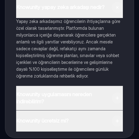
Knowunity yapay zeka arkadaşı nedir?
Yapay zeka arkadaşımız öğrencilerin ihtiyaçlarına göre
özel olarak tasarlanmıştır. Platformda bulunan
milyonlarca içeriğe dayanarak öğrencilere gerçekten
anlamlı ve ilgili yanıtlar verebiliyoruz. Ancak mesele
sadece cevaplar değil, refakatçi aynı zamanda
kişiselleştirilmiş öğrenme planları, sınavlar veya sohbet
içerikleri ve öğrencilerin becerilerine ve gelişimlerine
dayalı %100 kişiselleştirme ile öğrencilere günlük
öğrenme zorluklarında rehberlik ediyor.
Knowunity uygulamasını nereden
indirebilirim?
Uygulamayı Google Play Store ve Apple App Store'dan
indirebilirsiniz.
Knowunity ücretsiz mi?
Knowunity uygulaması ücretsiz! Uygulamamız çok