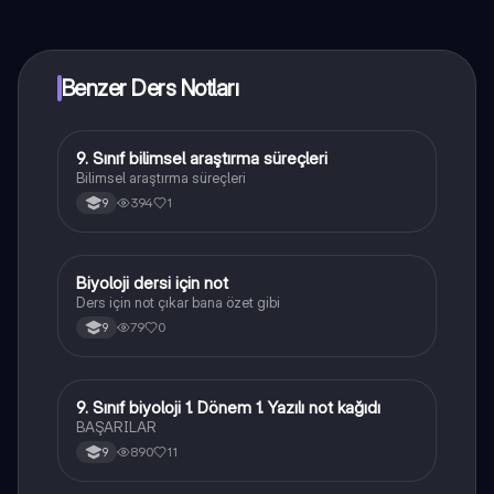
yakında indirmeye hazır olacak, bekle bizi. 💙
Benzer Ders Notları
9. Sınıf bilimsel araştırma süreçleri
Biyoloji
Bilimsel araştırma süreçleri
394
1
9
Biyoloji dersi için not
Biyoloji
Ders için not çıkar bana özet gibi
79
0
9
9. Sınıf biyoloji 1. Dönem 1. Yazılı not kağıdı
Biyoloji
BAŞARILAR
890
11
9