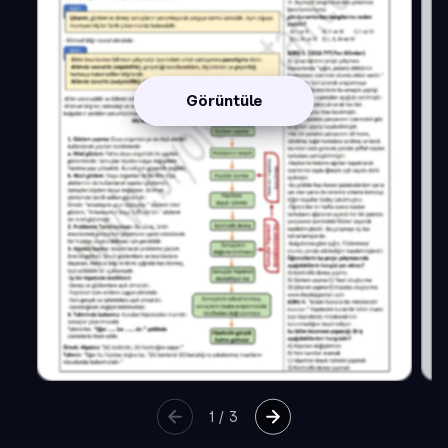
Görüntüle
1
/
3