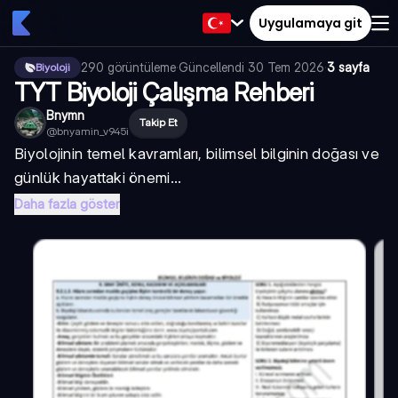
Uygulamaya git
290
görüntüleme
·
Güncellendi
30 Tem 2026
·
3 sayfa
Biyoloji
TYT Biyoloji Çalışma Rehberi
Bnymn
Takip Et
@
bnyamin_v945i
Biyolojinin temel kavramları, bilimsel bilginin doğası ve
günlük hayattaki önemi...
Daha fazla göster