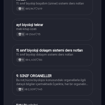
11. sınıf biyoloji boşaltım (üriner) sistemi ders notları
5,947
619
11
ayt biyoloji tekrar
Biyoloji
meb kitap özeti
1,566
15
12
11. sınıf biyoloji dolaşım sistemi ders notları
Biyoloji
11. sınıf biyoloji dolaşım sistemi ders notları
4,400
86
11
9. SINIF ORGANELLER
Biyoloji
Bu not,hücre biyolojisi konusundaki organellerle ilgili
detaylı bilgiler içermektedir.İçerikte, her bir organelin
yapısı,fonksiyonları ve hücre içindeki rolü
2,009
145
9
açıklanmaktadır.