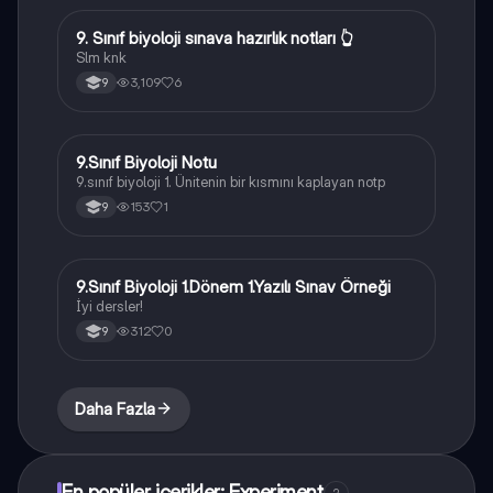
9. Sınıf biyoloji sınava hazırlık notları 👆
Biyoloji
Slm knk
3,109
6
9
9.Sınıf Biyoloji Notu
Biyoloji
9.sınıf biyoloji 1. Ünitenin bir kısmını kaplayan notp
153
1
9
9.Sınıf Biyoloji 1.Dönem 1.Yazılı Sınav Örneği
Biyoloji
İyi dersler!
312
0
9
Daha Fazla
En popüler içerikler: Experiment
2