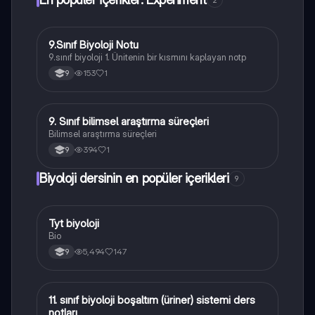
9.Sınıf Biyoloji Notu
Biyoloji
9.sınıf biyoloji 1. Ünitenin bir kısmını kaplayan notp
153
1
9
9. Sınıf bilimsel araştırma süreçleri
Biyoloji
Bilimsel araştırma süreçleri
394
1
9
Biyoloji dersinin en popüler içerikleri
9
Tyt biyoloji
Biyoloji
Bio
5,494
147
9
11. sınıf biyoloji boşaltım (üriner) sistemi ders
Biyoloji
notları