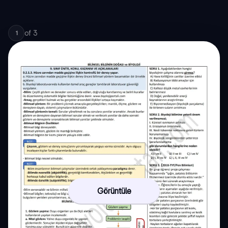
of
3
1
Görüntüle