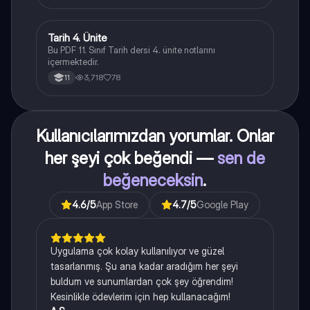
Tarih 4. Ünite
Tarih
Bu PDF 11. Sınıf Tarih dersi 4. ünite notlarını
içermektedir.
3,718
78
11
Kullanıcılarımızdan yorumlar. Onlar
her şeyi çok beğendi —
sen de
beğeneceksin
.
4.6
/5
App Store
4.7
/5
Google Play
Uygulama çok kolay kullanılıyor ve güzel
tasarlanmış. Şu ana kadar aradığım her şeyi
buldum ve sunumlardan çok şey öğrendim!
Kesinlikle ödevlerim için hep kullanacağım!