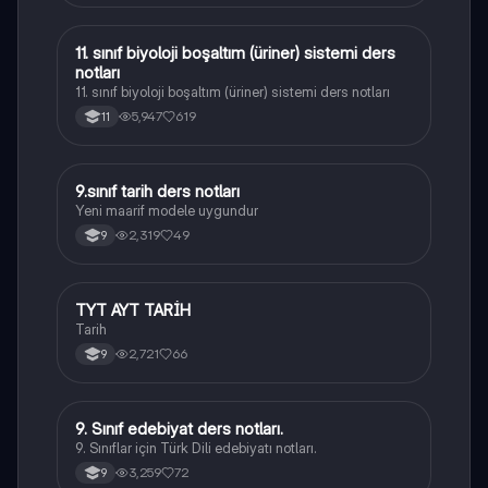
11. sınıf biyoloji boşaltım (üriner) sistemi ders
Biyoloji
notları
11. sınıf biyoloji boşaltım (üriner) sistemi ders notları
5,947
619
11
9.sınıf tarih ders notları
Tarih
Yeni maarif modele uygundur
2,319
49
9
TYT AYT TARİH
Tarih
Tarih
2,721
66
9
9. Sınıf edebiyat ders notları.
Türk Dili ve Edebiyatı
9. Sınıflar için Türk Dili edebiyatı notları.
3,259
72
9