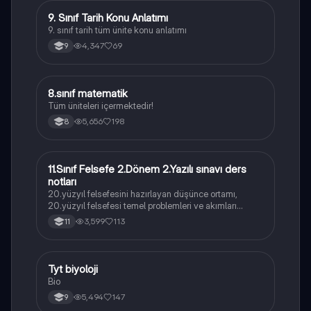
9. Sınıf Tarih Konu Anlatımı
Tarih
9. sınıf tarih tüm ünite konu anlatımı
4,347
69
9
8.sınıf matematik
Matematik
Tüm üniteleri içermektedir!
5,656
198
8
11.Sınıf Felsefe 2.Dönem 2.Yazılı sınavı ders
Felsefe
notları
20.yüzyıl felsefesini hazırlayan düşünce ortamı,
20.yüzyıl felsefesi temel problemleri ve akımları
konularını içermektedir
3,599
113
11
Tyt biyoloji
Biyoloji
Bio
5,494
147
9