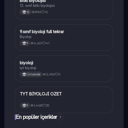
Bitki Biyolojisi
Biyoloji
12. sınıf bitki biyolojisi
896
16
12
9.sınıf biyoloji full tekrar
Biyoloji
Biyoloji
4,661
41
9
B
biyoloji
Biyoloji
tyt biyoloji
2,456
0
Üniversite
TYT BİYOLOJİ OZET
Biyoloji
.
1,468
25
9
En popüler içerikler
9