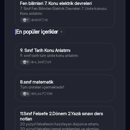
Fen bilimleri 7. Konu elektrik devreleri
Fen Bilimleri
7. Sınıf Fen Bilimleri Elektrik Devreleri 7. Unite konusu.
Konu anlatımı
809
18
7
En popüler içerikler
9
9. Sınıf Tarih Konu Anlatımı
Tarih
9. sınıf tarih tüm ünite konu anlatımı
4,345
69
9
8.sınıf matematik
Matematik
Tüm üniteleri içermektedir!
5,647
198
8
11.Sınıf Felsefe 2.Dönem 2.Yazılı sınavı ders
Felsefe
notları
20.yüzyıl felsefesini hazırlayan düşünce ortamı,
20.yüzyıl felsefesi temel problemleri ve akımları