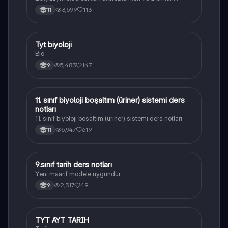
konularını içermektedir
3,599
113
11
Tyt biyoloji
Biyoloji
Bio
5,483
147
9
11. sınıf biyoloji boşaltım (üriner) sistemi ders
Biyoloji
notları
11. sınıf biyoloji boşaltım (üriner) sistemi ders notları
5,947
619
11
9.sınıf tarih ders notları
Tarih
Yeni maarif modele uygundur
2,317
49
9
TYT AYT TARİH
Tarih