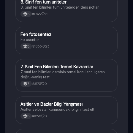
8. Sinif fen tum uniteler
Fen Bilimleri
8. Sinif fen bilimleri tum unitelerden ders notlari
749
21
8
Fen fotosentez
Fen Bilimleri
Fotosentez
866
23
8
7
7. Sınıf Fen Bilimleri Temel Kavramlar
Fen Bilimleri
7. sınıf fen bilimleri dersinin temel konularını içeren
doğru-yanlış testi.
573
0
7
A
Asitler ve Bazlar Bilgi Yarışması
Fen Bilimleri
Asitler ve bazlar konusundaki bilgini test et!
595
0
8