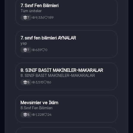
7. Sınıf Fen Bilimleri
Fen Bilimleri
Tüm üniteler
9,336
189
7
7
7. sınıf fen bilimleri AYNALAR
Fen Bilimleri
yap
639
0
7
8. SINIF BASİT MAKİNELER-MAKARALAR
Fen Bilimleri
8. SINIF BASİT MAKİNELER-MAKARALAR
3,515
86
8
Mevsimler ve İklim
Fen Bilimleri
8.Sınıf Fen Bilimleri
1,228
24
8