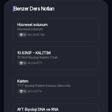
Benzer Ders Notları
Hücresel solunum
Biyoloji
Hücresel solunum
1,393
38
10
10.SINIF - KALITIM
Biyoloji
10.Sınıf Biyoloji Kalıtım Özeti
1,540
7
10
Kalıtım
Biyoloji
TYT biyoloji Kalıtım konusu ders notu
1,102
4
10
AYT Biyoloji DNA ve RNA
Biyoloji