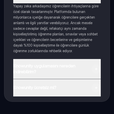
Yapay zeka arkadaşımız öğrencilerin ihtiyaçlarına göre
özel olarak tasarlanmıştır. Platformda bulunan
milyonlarca içeriğe dayanarak öğrencilere gerçekten
anlamlı ve ilgili yanıtlar verebiliyoruz. Ancak mesele
sadece cevaplar değil, refakatçi aynı zamanda
kişiselleştirilmiş öğrenme planları, sınavlar veya sohbet
içerikleri ve öğrencilerin becerilerine ve gelişimlerine
dayalı %100 kişiselleştirme ile öğrencilere günlük
öğrenme zorluklarında rehberlik ediyor.
Knowunity uygulamasını nereden
indirebilirim?
Uygulamayı Google Play Store ve Apple App Store'dan
indirebilirsiniz.
Knowunity ücretsiz mi?
Knowunity uygulaması ücretsiz! Uygulamamız çok
yakında indirmeye hazır olacak, bekle bizi. 💙