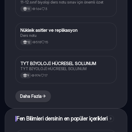
11-12.sınıf biyoloji ders notu sınav için önemli özet
164
3
11
Nükleik asitler ve replikasyon
Biyoloji
Ders notu
518
15
12
TYT BİYOLOJİ HÜCRESEL SOLUNUM
Biyoloji
TYT BİYOLOJİ HÜCRESEL SOLUNUM
974
17
9
Daha Fazla
Fen Bilimleri dersinin en popüler içerikleri
9