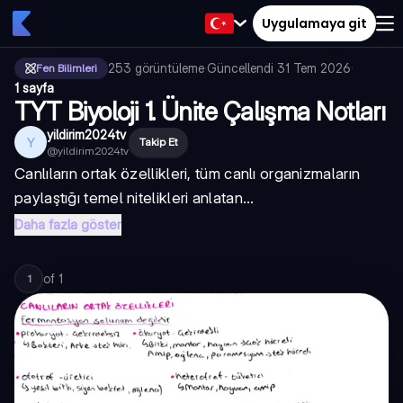
Uygulamaya git
253
görüntüleme
·
Güncellendi
31 Tem 2026
·
Fen Bilimleri
1 sayfa
TYT Biyoloji 1. Ünite Çalışma Notları
yildirim2024tv
Y
Takip Et
@
yildirim2024tv
Canlıların ortak özellikleri, tüm canlı organizmaların
paylaştığı temel nitelikleri anlatan...
Daha fazla göster
of
1
1