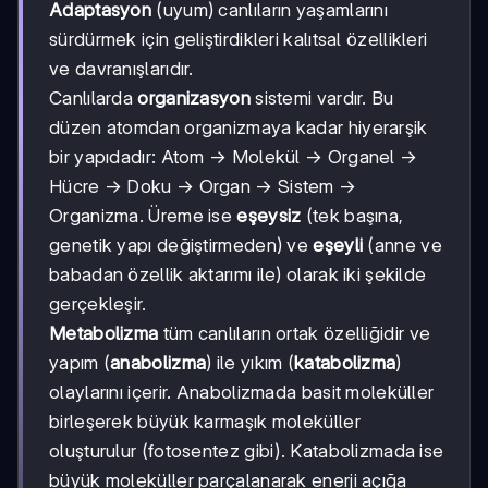
Adaptasyon
(uyum) canlıların yaşamlarını
sürdürmek için geliştirdikleri kalıtsal özellikleri
ve davranışlarıdır.
Canlılarda
organizasyon
sistemi vardır. Bu
düzen atomdan organizmaya kadar hiyerarşik
bir yapıdadır: Atom → Molekül → Organel →
Hücre → Doku → Organ → Sistem →
Organizma. Üreme ise
eşeysiz
(tek başına,
genetik yapı değiştirmeden) ve
eşeyli
(anne ve
babadan özellik aktarımı ile) olarak iki şekilde
gerçekleşir.
Metabolizma
tüm canlıların ortak özelliğidir ve
yapım (
anabolizma
) ile yıkım (
katabolizma
)
olaylarını içerir. Anabolizmada basit moleküller
birleşerek büyük karmaşık moleküller
oluşturulur (fotosentez gibi). Katabolizmada ise
büyük moleküller parçalanarak enerji açığa