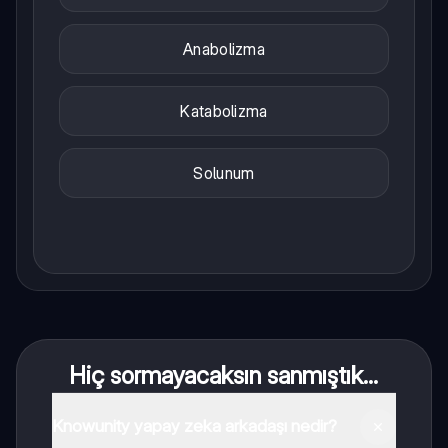
Anabolizma
Katabolizma
Solunum
Hiç sormayacaksın sanmıştık...
Knowunity yapay zeka arkadaşı nedir?