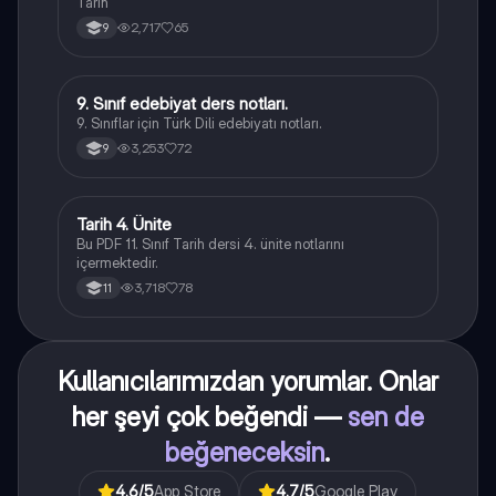
Tarih
2,717
65
9
9. Sınıf edebiyat ders notları.
Türk Dili ve Edebiyatı
9. Sınıflar için Türk Dili edebiyatı notları.
3,253
72
9
Tarih 4. Ünite
Tarih
Bu PDF 11. Sınıf Tarih dersi 4. ünite notlarını
içermektedir.
3,718
78
11
Kullanıcılarımızdan yorumlar. Onlar
her şeyi çok beğendi —
sen de
beğeneceksin
.
4.6
/5
App Store
4.7
/5
Google Play