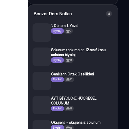
Benzer Ders Notları
6
1. Dönem 1. Yazılı
Biyoloji
9
Solunum tepkimeleri 12.sınıf konu
anlatımı biyoloji
Biyoloji
11
Canlıların Ortak Özellikleri
Biyoloji
10
AYT BİYOLOJİ HÜCRESEL
SOLUNUM
Biyoloji
11
Oksijenli - oksijensiz solunum
Biyoloji
11