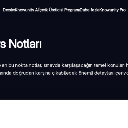
Dersler
Knowunity AI
İçerik Üreticisi Programı
Daha fazla
Knowunity Pro
s Notları
leyen bu nokta notlar, sınavda karşılaşacağın temel konuları h
rında doğrudan karşına çıkabilecek önemli detayları içeriyo