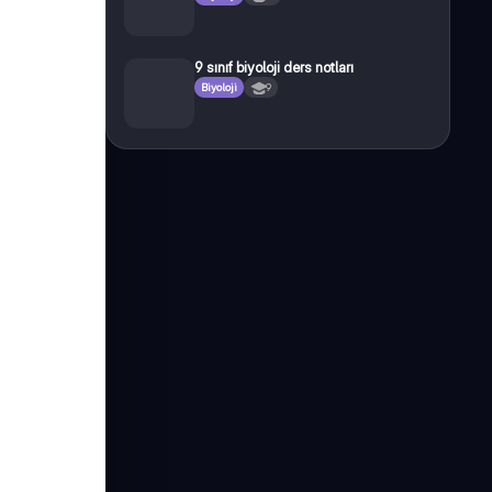
9 sınıf biyoloji ders notları
Biyoloji
9