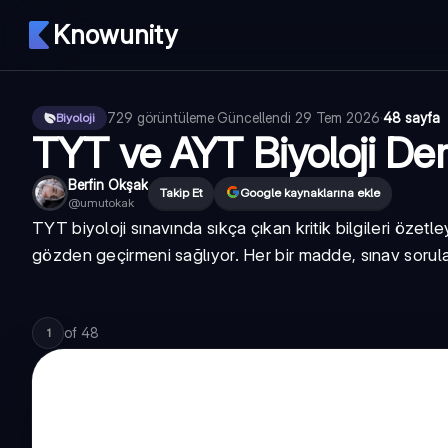
Knowunity
729
görüntüleme
·
Güncellendi
29 Tem 2026
·
48 sayfa
Biyoloji
TYT ve AYT Biyoloji Der
Berfin Okşak
Takip Et
Google kaynaklarına ekle
@
umutokak
TYT biyoloji sınavında sıkça çıkan kritik bilgileri özet
gözden geçirmeni sağlıyor. Her bir madde, sınav sorula
of
48
1