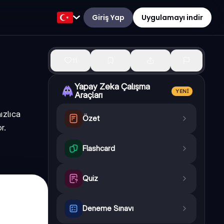
Giriş Yap
Uygulamayı indir
11
Yapay Zeka Çalışma
YENI
Araçları
ızlıca
Özet
r.
Flashcard
Quiz
Deneme Sınavı