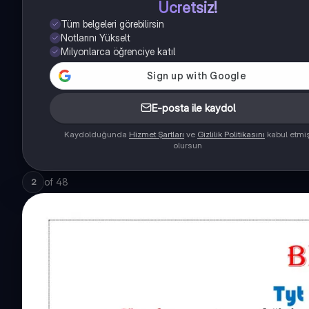
Ücretsiz!
Tüm belgeleri görebilirsin
Notlarını Yükselt
Milyonlarca öğrenciye katıl
E-posta ile kaydol
Kaydolduğunda
Hizmet Şartları
ve
Gizlilik Politikasını
kabul etmi
olursun
of
48
2