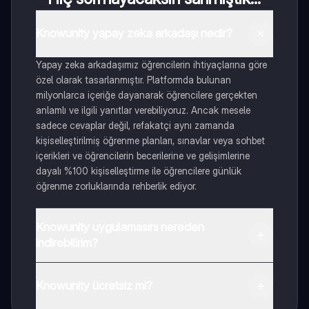
Knowunity yapay zeka arkadaşı nedir?
Yapay zeka arkadaşımız öğrencilerin ihtiyaçlarına göre
özel olarak tasarlanmıştır. Platformda bulunan
milyonlarca içeriğe dayanarak öğrencilere gerçekten
anlamlı ve ilgili yanıtlar verebiliyoruz. Ancak mesele
sadece cevaplar değil, refakatçi aynı zamanda
kişiselleştirilmiş öğrenme planları, sınavlar veya sohbet
içerikleri ve öğrencilerin becerilerine ve gelişimlerine
dayalı %100 kişiselleştirme ile öğrencilere günlük
öğrenme zorluklarında rehberlik ediyor.
Knowunity uygulamasını nereden
indirebilirim?
Uygulamayı Google Play Store ve Apple App Store'dan
indirebilirsiniz.
Knowunity ücretsiz mi?