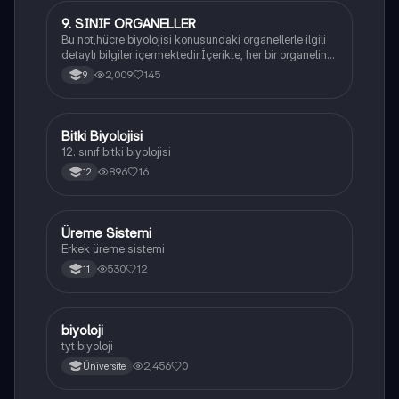
9. SINIF ORGANELLER
Biyoloji
Bu not,hücre biyolojisi konusundaki organellerle ilgili
detaylı bilgiler içermektedir.İçerikte, her bir organelin
yapısı,fonksiyonları ve hücre içindeki rolü
2,009
145
9
açıklanmaktadır.
Bitki Biyolojisi
Biyoloji
12. sınıf bitki biyolojisi
896
16
12
Üreme Sistemi
Biyoloji
Erkek üreme sistemi
530
12
11
B
biyoloji
Biyoloji
tyt biyoloji
2,456
0
Üniversite