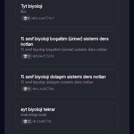
Tyt biyoloji
Biyoloji
Bio
5,464
147
9
11. sınıf biyoloji boşaltım (üriner) sistemi ders
Biyoloji
notları
11. sınıf biyoloji boşaltım (üriner) sistemi ders notları
5,947
619
11
11. sınıf biyoloji dolaşım sistemi ders notları
Biyoloji
11. sınıf biyoloji dolaşım sistemi ders notları
4,400
86
11
ayt biyoloji tekrar
Biyoloji
meb kitap özeti
1,565
15
12