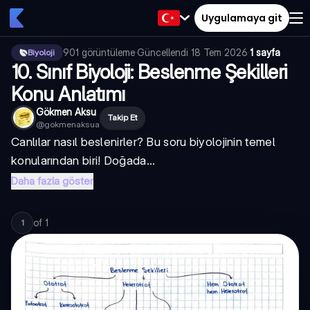
Uygulamaya git
901
görüntüleme
·
Güncellendi
18 Tem 2026
·
1 sayfa
Biyoloji
10. Sınıf Biyoloji: Beslenme Şekilleri
Konu Anlatımı
Gökmen Aksu
Takip Et
@
gokmenaksua
Canlılar nasıl beslenirler? Bu soru biyolojinin temel
konularından biri! Doğada...
Daha fazla göster
of
1
1