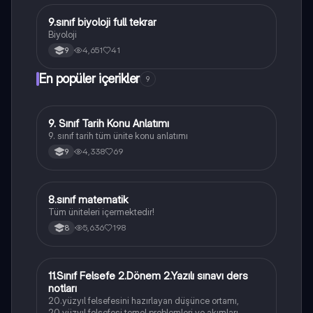
9.sınıf biyoloji full tekrar
Biyoloji
Biyoloji
4,651
41
9
En popüler içerikler
9
9. Sınıf Tarih Konu Anlatımı
Tarih
9. sınıf tarih tüm ünite konu anlatımı
4,338
69
9
8.sınıf matematik
Matematik
Tüm üniteleri içermektedir!
5,636
198
8
11.Sınıf Felsefe 2.Dönem 2.Yazılı sınavı ders
Felsefe
notları
20.yüzyıl felsefesini hazırlayan düşünce ortamı,
20.yüzyıl felsefesi temel problemleri ve akımları