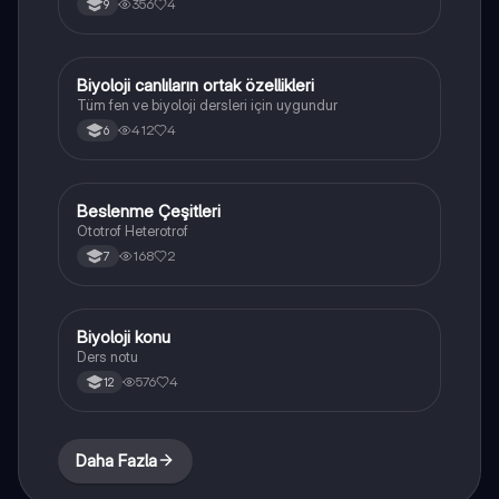
356
4
9
Biyoloji canlıların ortak özellikleri
Fen Bilimleri
Tüm fen ve biyoloji dersleri için uygundur
412
4
6
Beslenme Çeşitleri
Fen Bilimleri
Ototrof Heterotrof
168
2
7
Biyoloji konu
Biyoloji
Ders notu
576
4
12
Daha Fazla