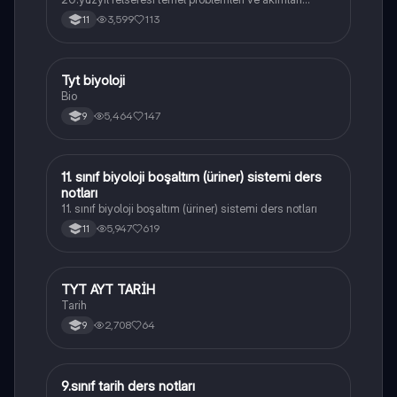
konularını içermektedir
3,599
113
11
Tyt biyoloji
Biyoloji
Bio
5,464
147
9
11. sınıf biyoloji boşaltım (üriner) sistemi ders
Biyoloji
notları
11. sınıf biyoloji boşaltım (üriner) sistemi ders notları
5,947
619
11
TYT AYT TARİH
Tarih
Tarih
2,708
64
9
9.sınıf tarih ders notları
Tarih