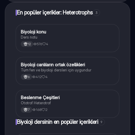
En popüler içerikler: Heterotrophs
3
Biyoloji konu
Biyoloji
Ders notu
576
4
12
Biyoloji canlıların ortak özellikleri
Fen Bilimleri
Tüm fen ve biyoloji dersleri için uygundur
412
4
6
Beslenme Çeşitleri
Fen Bilimleri
Ototrof Heterotrof
168
2
7
Biyoloji dersinin en popüler içerikleri
9