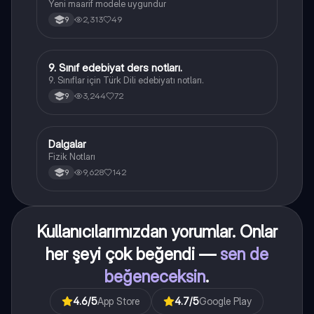
Yeni maarif modele uygundur
2,313
49
9
9. Sınıf edebiyat ders notları.
Türk Dili ve Edebiyatı
9. Sınıflar için Türk Dili edebiyatı notları.
3,244
72
9
Dalgalar
Fizik
Fizik Notları
9,628
142
9
Kullanıcılarımızdan yorumlar. Onlar
her şeyi çok beğendi —
sen de
beğeneceksin
.
4.6
/5
App Store
4.7
/5
Google Play