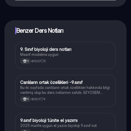
Knowunity uygulaması ücretsiz! Uygulamamız çok
yakında indirmeye hazır olacak, bekle bizi. 💙
Benzer Ders Notları
9. Sınıf biyoloji ders notları
Biyoloji
Maarif modeline uygun
500
5
9
Canlıların ortak özellikleri -9.sınıf
Biyoloji
Bu iki sayfada canlıların ortak özellikleri hakkında bilgi
verilmiş olup bu ders notlarının sahibi. BİYOSEM
kanalıdır
501
9
9
9.sınıf biyoloji 1.ünite el yazımı
Biyoloji
2025 marife uygun el yazısı biyoloji 9.sınıf not