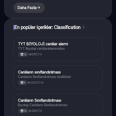
Daha Fazla
En popüler içerikler: Classification
9
TYT BİYOLOJİ canlılar alemi
Biyoloji
TYT Biyoloji canlılaraleminotları
575
11
12
Canlıların sınıflandırılması
Biyoloji
Canlıların Sınıflandırılması özellikleri
1,572
14
9
Canlıların Sınıflandırılması
Biyoloji
Biyoloji Canlıların Sınıflandırılması
250
3
12