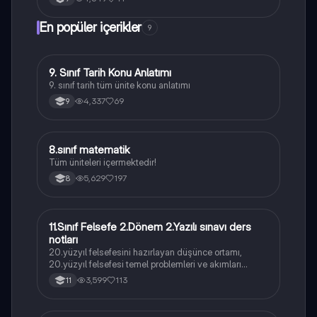
En popüler içerikler
9
9. Sınıf Tarih Konu Anlatımı
Tarih
9. sınıf tarih tüm ünite konu anlatımı
4,337
69
9
8.sınıf matematik
Matematik
Tüm üniteleri içermektedir!
5,629
197
8
11.Sınıf Felsefe 2.Dönem 2.Yazılı sınavı ders
Felsefe
notları
20.yüzyıl felsefesini hazırlayan düşünce ortamı,
20.yüzyıl felsefesi temel problemleri ve akımları
konularını içermektedir
3,599
113
11