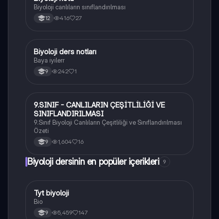
Biyoloji canlıların sınıflandırılması
416
27
12
Biyoloji ders notları
Biyoloji
Baya iyilerr
242
1
9
9.SINIF - CANLILARIN ÇEŞİTLİLİĞİ VE
Biyoloji
SINIFLANDIRILMASI
9.Sınıf Biyoloji Canlıların Çeşitliliği ve Sınıflandırılması
Özeti
1,604
16
9
Biyoloji dersinin en popüler içerikleri
9
Tyt biyoloji
Biyoloji
Bio
5,459
147
9