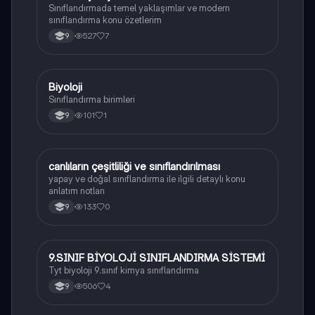
Sınıflandırmada temel yaklaşımlar ve modern
sınıflandırma konu özetlerim
527
7
9
Biyoloji
Biyoloji
Sınıflandırma birimleri
101
1
9
canlıların çeşitliliği ve sınıflandırılması
Biyoloji
yapay ve doğal sınıflandırma ile ilgili detaylı konu
anlatım notları
133
0
9
9.SINIF BİYOLOJİ SINIFLANDIRMA SİSTEMİ
Biyoloji
Tyt biyoloji 9.sınıf kimya sınıflandırma
506
4
9