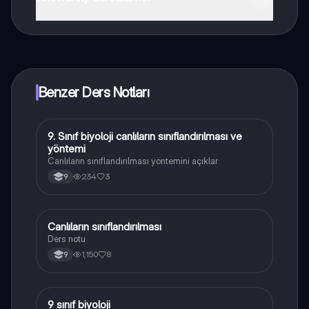
Knowunity uygulaması ücretsiz! Uygulamamız çok
yakında indirmeye hazır olacak, bekle bizi. 💙
Benzer Ders Notları
9. Sınıf biyoloji canlıların sınıflandırılması ve
Biyoloji
yöntemi
Canlıların sınıflandırılması yöntemini açıklar
234
3
9
Canlıların sınıflandırılması
Biyoloji
Ders notu
1,150
8
9
9 sınıf biyoloji
Biyoloji