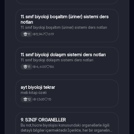
11. sınıf biyoloji boşaltım (üriner) sistemi ders
Biyoloji
notları
11. sınıf biyoloji boşaltım (üriner) sistemi ders notları
5,947
619
11
11. sınıf biyoloji dolaşım sistemi ders notları
Biyoloji
11. sınıf biyoloji dolaşım sistemi ders notları
4,400
86
11
ayt biyoloji tekrar
Biyoloji
meb kitap özeti
1,565
15
12
9. SINIF ORGANELLER
Biyoloji
Bu not,hücre biyolojisi konusundaki organellerle ilgili
detaylı bilgiler içermektedir.İçerikte, her bir organelin