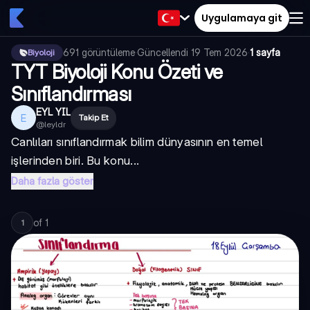
Uygulamaya git
691
görüntüleme
·
Güncellendi
19 Tem 2026
·
1 sayfa
Biyoloji
TYT Biyoloji Konu Özeti ve
Sınıflandırması
EYL YIL
E
Takip Et
@
leyldr
Canlıları sınıflandırmak bilim dünyasının en temel
işlerinden biri. Bu konu...
Daha fazla göster
of
1
1