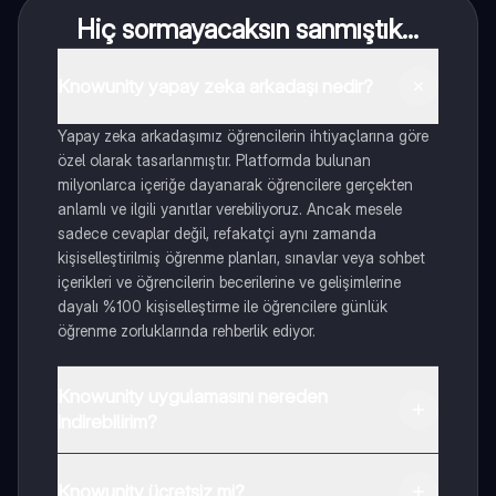
Hiç sormayacaksın sanmıştık...
Knowunity yapay zeka arkadaşı nedir?
Yapay zeka arkadaşımız öğrencilerin ihtiyaçlarına göre
özel olarak tasarlanmıştır. Platformda bulunan
milyonlarca içeriğe dayanarak öğrencilere gerçekten
anlamlı ve ilgili yanıtlar verebiliyoruz. Ancak mesele
sadece cevaplar değil, refakatçi aynı zamanda
kişiselleştirilmiş öğrenme planları, sınavlar veya sohbet
içerikleri ve öğrencilerin becerilerine ve gelişimlerine
dayalı %100 kişiselleştirme ile öğrencilere günlük
öğrenme zorluklarında rehberlik ediyor.
Knowunity uygulamasını nereden
indirebilirim?
Uygulamayı Google Play Store ve Apple App Store'dan
indirebilirsiniz.
Knowunity ücretsiz mi?