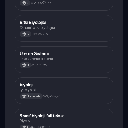
yapısı,fonksiyonları ve hücre içindeki rolü
2,009
145
9
açıklanmaktadır.
Bitki Biyolojisi
Biyoloji
12. sınıf bitki biyolojisi
896
16
12
Üreme Sistemi
Biyoloji
Erkek üreme sistemi
530
12
11
B
biyoloji
Biyoloji
tyt biyoloji
2,456
0
Üniversite
9.sınıf biyoloji full tekrar
Biyoloji
Biyoloji
4,649
41
9