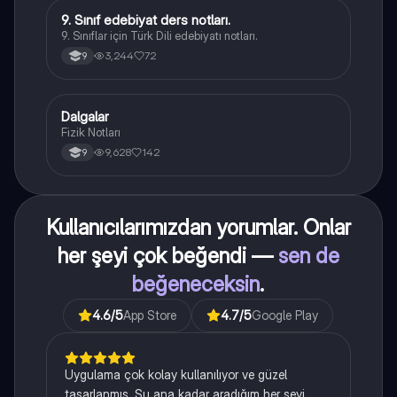
9. Sınıf edebiyat ders notları.
Türk Dili ve Edebiyatı
9. Sınıflar için Türk Dili edebiyatı notları.
3,244
72
9
Dalgalar
Fizik
Fizik Notları
9,628
142
9
Kullanıcılarımızdan yorumlar. Onlar
her şeyi çok beğendi —
sen de
beğeneceksin
.
4.6
/5
App Store
4.7
/5
Google Play
Uygulama çok kolay kullanılıyor ve güzel
tasarlanmış. Şu ana kadar aradığım her şeyi