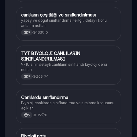
canlıların çeşitliliği ve sınıflandırılması
Biyoloji
yapay ve doğal sınıflandırma ile ilgili detaylı konu
anlatım notları
133
0
9
TYT BİYOLOJİ CANLILARIN
Biyoloji
SINIFLANDIRILMASI
9-10.sınıf detaylı canlıların sınıflandı biyoloji dersi
notları
263
4
9
Canlılarda sınıflandırma
Biyoloji
Biyoloji canlılarda sınıflandırma ve sıralama konusunu
açıklar
119
0
9
Biyoloji notu
Biyoloji