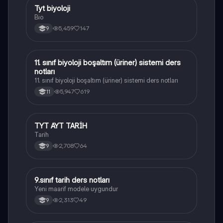
Tyt biyoloji
Biyoloji
Bio
5,459
147
9
11. sınıf biyoloji boşaltım (üriner) sistemi ders
Biyoloji
notları
11. sınıf biyoloji boşaltım (üriner) sistemi ders notları
5,947
619
11
TYT AYT TARİH
Tarih
Tarih
2,708
64
9
9.sınıf tarih ders notları
Tarih
Yeni maarif modele uygundur
2,313
49
9