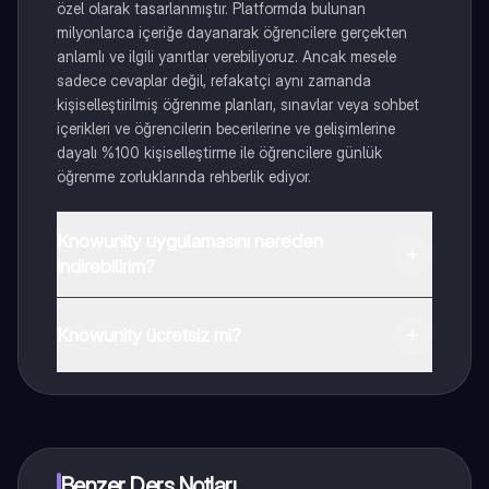
özel olarak tasarlanmıştır. Platformda bulunan
milyonlarca içeriğe dayanarak öğrencilere gerçekten
anlamlı ve ilgili yanıtlar verebiliyoruz. Ancak mesele
sadece cevaplar değil, refakatçi aynı zamanda
kişiselleştirilmiş öğrenme planları, sınavlar veya sohbet
içerikleri ve öğrencilerin becerilerine ve gelişimlerine
dayalı %100 kişiselleştirme ile öğrencilere günlük
öğrenme zorluklarında rehberlik ediyor.
Knowunity uygulamasını nereden
indirebilirim?
Uygulamayı Google Play Store ve Apple App Store'dan
indirebilirsiniz.
Knowunity ücretsiz mi?
Knowunity uygulaması ücretsiz! Uygulamamız çok
yakında indirmeye hazır olacak, bekle bizi. 💙
Benzer Ders Notları