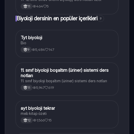
464
5
11
Biyoloji dersinin en popüler içerikleri
9
Tyt biyoloji
Biyoloji
Bio
5,484
147
9
11. sınıf biyoloji boşaltım (üriner) sistemi ders
Biyoloji
notları
11. sınıf biyoloji boşaltım (üriner) sistemi ders notları
5,947
619
11
ayt biyoloji tekrar
Biyoloji
meb kitap özeti
1,566
15
12