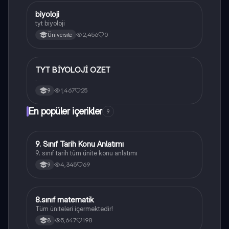
B
biyoloji
Biyoloji
tyt biyoloji
2,456
0
Üniversite
TYT BİYOLOJİ OZET
Biyoloji
.
1,467
25
9
En popüler içerikler
9
9. Sınıf Tarih Konu Anlatımı
Tarih
9. sınıf tarih tüm ünite konu anlatımı
4,345
69
9
8.sınıf matematik
Matematik
Tüm üniteleri içermektedir!
5,647
198
8