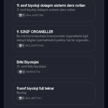
11. sınıf biyoloji dolaşım sistemi ders notları
Biyoloji
11. sınıf biyoloji dolaşım sistemi ders notları
4,400
86
11
9. SINIF ORGANELLER
Biyoloji
Bu not,hücre biyolojisi konusundaki organellerle ilgili
detaylı bilgiler içermektedir.İçerikte, her bir organelin
yapısı,fonksiyonları ve hücre içindeki rolü
2,009
145
9
açıklanmaktadır.
Bitki Biyolojisi
Biyoloji
12. sınıf bitki biyolojisi
896
16
12
9.sınıf biyoloji full tekrar
Biyoloji
Biyoloji
4,657
41
9