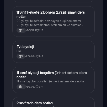
11.Sınıf Felsefe 2.Dönem 2.Yazılı sınavı ders
Felsefe
notları
20.yüzyıl felsefesini hazırlayan düşünce ortamı,
20.yüzyıl felsefesi temel problemleri ve akımları
konularını içermektedir
3,599
113
11
Tyt biyoloji
Biyoloji
Bio
5,484
147
9
11. sınıf biyoloji boşaltım (üriner) sistemi ders
Biyoloji
notları
11. sınıf biyoloji boşaltım (üriner) sistemi ders notları
5,947
619
11
9.sınıf tarih ders notları
Tarih