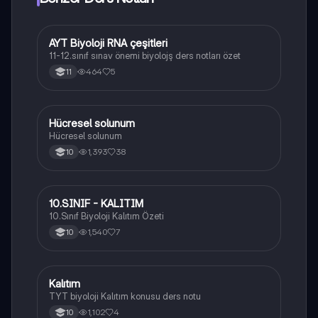
AYT Biyoloji RNA çeşitleri
Biyoloji
11-12.sınıf sınav önemi biyolojş ders notları özet
464
5
11
Hücresel solunum
Biyoloji
Hücresel solunum
1,393
38
10
10.SINIF - KALITIM
Biyoloji
10.Sınıf Biyoloji Kalıtım Özeti
1,540
7
10
Kalıtım
Biyoloji
TYT biyoloji Kalıtım konusu ders notu
1,102
4
10