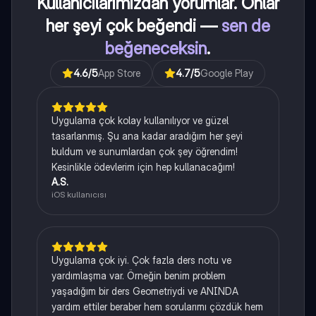
Kullanıcılarımızdan yorumlar. Onlar
her şeyi çok beğendi —
sen de
beğeneceksin
.
4.6
/5
App Store
4.7
/5
Google Play
Uygulama çok kolay kullanılıyor ve güzel
tasarlanmış. Şu ana kadar aradığım her şeyi
buldum ve sunumlardan çok şey öğrendim!
Kesinlikle ödevlerim için hep kullanacağım!
A.S.
iOS kullanıcısı
Uygulama çok iyi. Çok fazla ders notu ve
yardımlaşma var. Örneğin benim problem
yaşadığım bir ders Geometriydi ve ANINDA
yardım ettiler beraber hem sorularımı çözdük hem