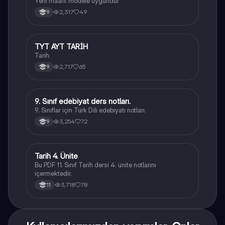
Yeni maarif modele uygundur
2,317
49
9
TYT AYT TARİH
Tarih
Tarih
2,717
65
9
9. Sınıf edebiyat ders notları.
Türk Dili ve Edebiyatı
9. Sınıflar için Türk Dili edebiyatı notları.
3,254
72
9
Tarih 4. Ünite
Tarih
Bu PDF 11. Sınıf Tarih dersi 4. ünite notlarını
içermektedir.
3,718
78
11