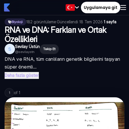
Uygulamaya git
182
görüntüleme
·
Güncellendi
18 Tem 2026
·
1 sayfa
Biyoloji
RNA ve DNA: Farkları ve Ortak
Özellikleri
Sevilay Üstün
S
Takip Et
@
sevilaystn
DNA ve RNA, tüm canlıların genetik bilgilerini taşıyan
süper önemli...
Daha fazla göster
of
1
1