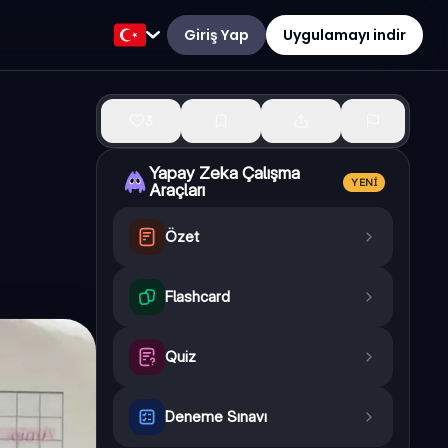
Giriş Yap
Uygulamayı indir
3
Yapay Zeka Çalışma
YENI
Araçları
Özet
Flashcard
Quiz
Deneme Sınavı