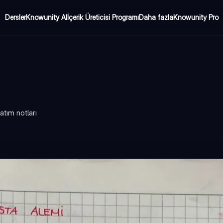
Dersler
Knowunity AI
İçerik Üreticisi Programı
Daha fazla
Knowunity Pro
latım notları