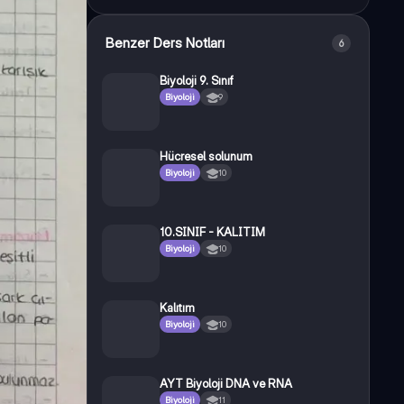
Benzer Ders Notları
6
Biyoloji 9. Sınıf
Biyoloji
9
Hücresel solunum
Biyoloji
10
10.SINIF - KALITIM
Biyoloji
10
Kalıtım
Biyoloji
10
AYT Biyoloji DNA ve RNA
Biyoloji
11