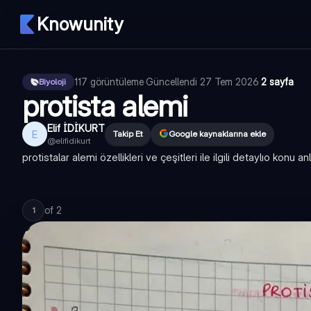
Knowunity
117
görüntüleme
·
Güncellendi
27 Tem 2026
·
2 sayfa
Biyoloji
protista alemi
Elif İDİKURT
E
Takip Et
Google kaynaklarına ekle
@
elifidikurt
protistalar alemi özellikleri ve çeşitleri ile ilgili detaylıo konu an
of
2
1