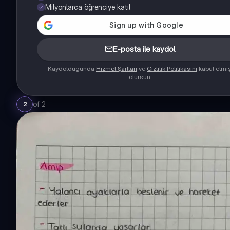
Milyonlarca öğrenciye katıl
E-posta ile kaydol
Kaydolduğunda
Hizmet Şartları
ve
Gizlilik Politikasını
kabul etmi
olursun
of
2
2