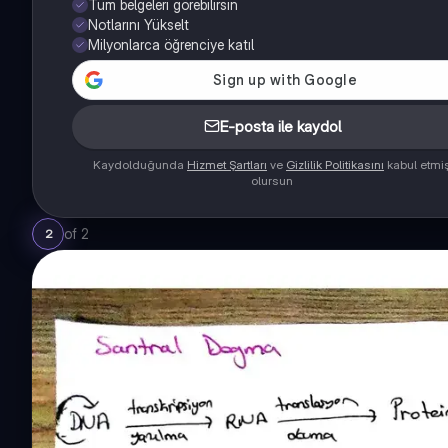
Tüm belgeleri görebilirsin
Notlarını Yükselt
Milyonlarca öğrenciye katıl
E-posta ile kaydol
Kaydolduğunda
Hizmet Şartları
ve
Gizlilik Politikasını
kabul etmi
olursun
of
2
2