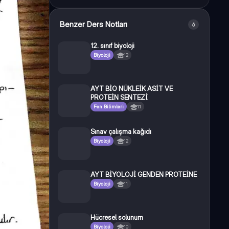
Benzer Ders Notları
6
12. sınıf biyoloji
Biyoloji
12
AYT BİO NÜKLEİK ASİT VE
PROTEİN SENTEZİ
Fen Bilimleri
11
Sınav çalışma kağıdı
Biyoloji
12
AYT BİYOLOJİ GENDEN PROTEİNE
Biyoloji
11
Hücresel solunum
Biyoloji
10