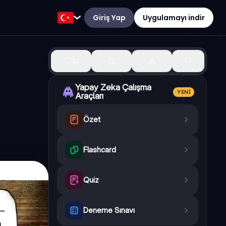
Giriş Yap
Uygulamayı indir
10
Yapay Zeka Çalışma
YENI
Araçları
Özet
Flashcard
Quiz
Deneme Sınavı