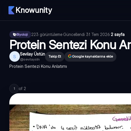
Knowunity
223
görüntüleme
·
Güncellendi
31 Tem 2026
·
2 sayfa
Biyoloji
Protein Sentezi Konu An
Sevilay Üstün
S
Takip Et
Google kaynaklarına ekle
@
sevilaystn
Protein Sentezi Konu Anlatımı
of
2
1