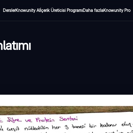
Dersler
Knowunity AI
İçerik Üreticisi Programı
Daha fazla
Knowunity Pro
latımı