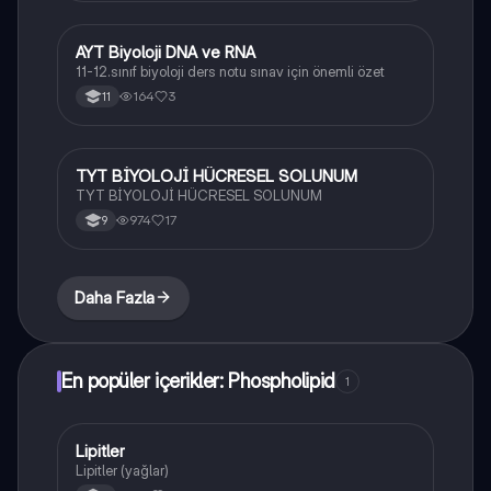
AYT Biyoloji DNA ve RNA
Biyoloji
11-12.sınıf biyoloji ders notu sınav için önemli özet
164
3
11
TYT BİYOLOJİ HÜCRESEL SOLUNUM
Biyoloji
TYT BİYOLOJİ HÜCRESEL SOLUNUM
974
17
9
Daha Fazla
En popüler içerikler: Phospholipid
1
Lipitler
Biyoloji
Lipitler (yağlar)