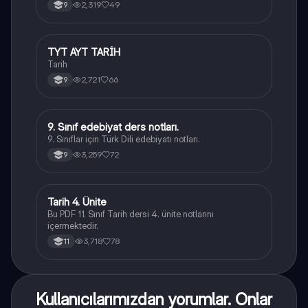
2,319
49
9
TYT AYT TARİH
Tarih
Tarih
2,721
66
9
9. Sınıf edebiyat ders notları.
Türk Dili ve Edebiyatı
9. Sınıflar için Türk Dili edebiyatı notları.
3,259
72
9
Tarih 4. Ünite
Tarih
Bu PDF 11. Sınıf Tarih dersi 4. ünite notlarını
içermektedir.
3,718
78
11
Kullanıcılarımızdan yorumlar. Onlar