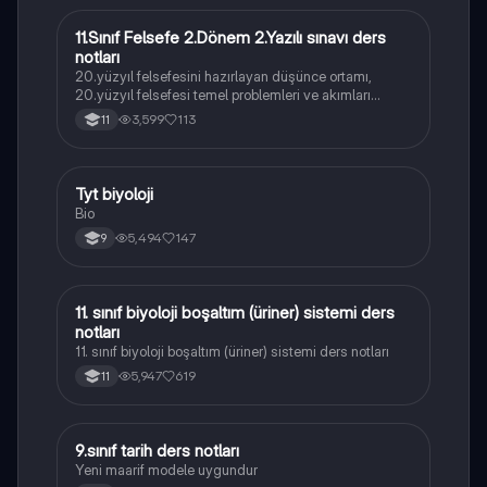
11.Sınıf Felsefe 2.Dönem 2.Yazılı sınavı ders
Felsefe
notları
20.yüzyıl felsefesini hazırlayan düşünce ortamı,
20.yüzyıl felsefesi temel problemleri ve akımları
konularını içermektedir
3,599
113
11
Tyt biyoloji
Biyoloji
Bio
5,494
147
9
11. sınıf biyoloji boşaltım (üriner) sistemi ders
Biyoloji
notları
11. sınıf biyoloji boşaltım (üriner) sistemi ders notları
5,947
619
11
9.sınıf tarih ders notları
Tarih
Yeni maarif modele uygundur