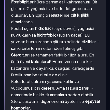
Fosfolipitler
hücre zarının asıl kahramanları! Bir
gliserol, 2 yağ asidi ve bir fosfat grubundan
oluşurlar. En ilginç özellikler ise
çift kişilikli
olmalarında.
Fosfat uçları
hidrofilik
(suyu sever), yağ asidi
kuyruklarıysa
hidrofobik
(sudan kaçar). Bu
yüzden hücre zarında çift sıra halinde dizilirler -
sanki birbirlerinin ellerinden tutmuş gibi!
Steroitler
ise tamamen farklı bir lipit ailesi. En
ünlü üyesi
kolesterol
! Hücre zarına esneklik
kazandırır ve dayanıklılık sağlar. Karaciğerde
üretilir ama besinlerle de alınır.
Kolesterol safranın yapısına katılır ve
vücudumuz için gerekli. Ama fazlası zararlı -
damarlarda birikip
tıkanmalara
neden olabilir.
Steroit ailesinin diğer önemli üyeleri ise
eşeysel
hormonlar
.