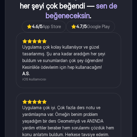
her şeyi çok beğendi —
sen de
beğeneceksin
.
4.6
/5
App Store
4.7
/5
Google Play
Uygulama çok kolay kullanılıyor ve güzel
tasarlanmış. Şu ana kadar aradığım her şeyi
buldum ve sunumlardan çok şey öğrendim!
Kesinlikle ödevlerim için hep kullanacağım!
A.S.
iOS kullanıcısı
Uygulama çok iyi. Çok fazla ders notu ve
yardımlaşma var. Örneğin benim problem
yaşadığım bir ders Geometriydi ve ANINDA
yardım ettiler beraber hem sorularımı çözdük hem
konu anlatımı buldum. Herkese tavsiye ederim.