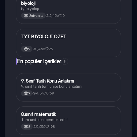
B
biyoloji
Biyoloji
tyt biyoloji
2,456
0
Üniversite
TYT BİYOLOJİ OZET
Biyoloji
.
1,468
25
9
En popüler içerikler
9
9. Sınıf Tarih Konu Anlatımı
Tarih
9. sınıf tarih tüm ünite konu anlatımı
4,347
69
9
8.sınıf matematik
Matematik
Tüm üniteleri içermektedir!
5,656
198
8