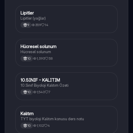
Lipitler
Biyoloji
Lipitler (yağlar)
359
14
9
Hücresel solunum
Biyoloji
Hücresel solunum
1,393
38
10
10.SINIF - KALITIM
Biyoloji
10.Sınıf Biyoloji Kalıtım Özeti
1,540
7
10
Kalıtım
Biyoloji
TYT biyoloji Kalıtım konusu ders notu
1,102
4
10