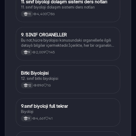
11. sınıf biyoloji dolaşım sistemi ders notları
Biyoloji
11. sınıf biyoloji dolaşım sistemi ders notları
4,400
86
11
9. SINIF ORGANELLER
Biyoloji
Bu not,hücre biyolojisi konusundaki organellerle ilgili
detaylı bilgiler içermektedir.İçerikte, her bir organelin
yapısı,fonksiyonları ve hücre içindeki rolü
2,009
145
9
açıklanmaktadır.
Bitki Biyolojisi
Biyoloji
12. sınıf bitki biyolojisi
896
16
12
9.sınıf biyoloji full tekrar
Biyoloji
Biyoloji
4,661
41
9