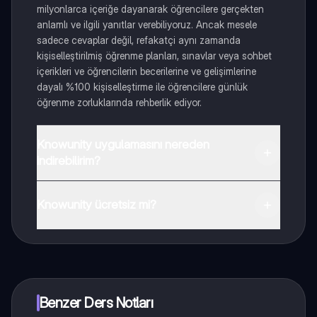
milyonlarca içeriğe dayanarak öğrencilere gerçekten
anlamlı ve ilgili yanıtlar verebiliyoruz. Ancak mesele
sadece cevaplar değil, refakatçi aynı zamanda
kişiselleştirilmiş öğrenme planları, sınavlar veya sohbet
içerikleri ve öğrencilerin becerilerine ve gelişimlerine
dayalı %100 kişiselleştirme ile öğrencilere günlük
öğrenme zorluklarında rehberlik ediyor.
Knowunity uygulamasını nereden
indirebilirim?
Uygulamayı Google Play Store ve Apple App Store'dan
indirebilirsiniz.
Knowunity ücretsiz mi?
Knowunity uygulaması ücretsiz! Uygulamamız çok
yakında indirmeye hazır olacak, bekle bizi. 💙
Benzer Ders Notları