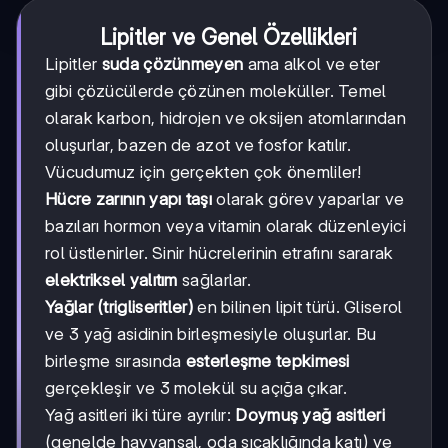
Lipitler ve Genel Özellikleri
Lipitler
suda çözünmeyen
ama alkol ve eter
gibi çözücülerde çözünen moleküller. Temel
olarak karbon, hidrojen ve oksijen atomlarından
oluşurlar, bazen de azot ve fosfor katılır.
Vücudumuz için gerçekten çok önemliler!
Hücre zarının yapı taşı
olarak görev yaparlar ve
bazıları hormon veya vitamin olarak düzenleyici
rol üstlenirler. Sinir hücrelerinin etrafını sararak
elektriksel yalıtım
sağlarlar.
Yağlar (trigliseritler)
en bilinen lipit türü. Gliserol
ve 3 yağ asidinin birleşmesiyle oluşurlar. Bu
birleşme sırasında
esterleşme tepkimesi
gerçekleşir ve 3 molekül su açığa çıkar.
Yağ asitleri iki türe ayrılır:
Doymuş yağ asitleri
(genelde hayvansal, oda sıcaklığında katı) ve