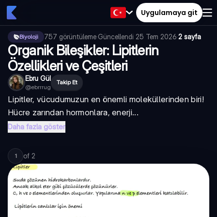
Uygulamaya git
757
görüntüleme
·
Güncellendi
25 Tem 2026
·
2 sayfa
Biyoloji
Organik Bileşikler: Lipitlerin
Özellikleri ve Çeşitleri
Ebru Gül
Takip Et
@
ebrrrug
Lipitler, vücudumuzun en önemli moleküllerinden biri!
Hücre zarından hormonlara, enerji...
Daha fazla göster
of
2
1