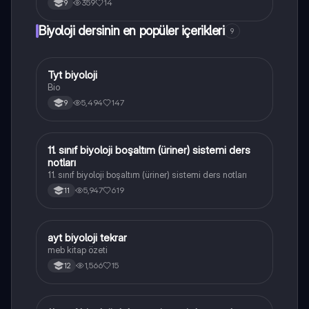
359
14
9
Biyoloji dersinin en popüler içerikleri
9
Tyt biyoloji
Biyoloji
Bio
5,494
147
9
11. sınıf biyoloji boşaltım (üriner) sistemi ders
Biyoloji
notları
11. sınıf biyoloji boşaltım (üriner) sistemi ders notları
5,947
619
11
ayt biyoloji tekrar
Biyoloji
meb kitap özeti
1,566
15
12