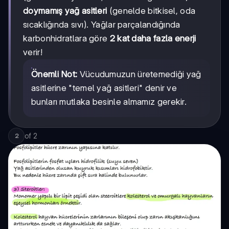
doymamış yağ asitleri
(genelde bitkisel, oda
sıcaklığında sıvı). Yağlar parçalandığında
karbonhidratlara göre
2 kat daha fazla enerji
verir!
Önemli Not:
Vücudumuzun üretemediği yağ
asitlerine "temel yağ asitleri" denir ve
bunları mutlaka besinle almamız gerekir.
of
2
2