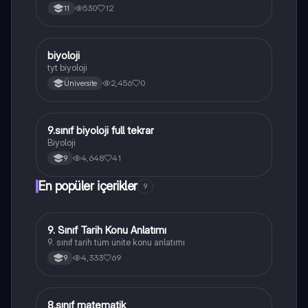
530
12
11
B
biyoloji
Biyoloji
tyt biyoloji
2,456
0
Üniversite
9.sınıf biyoloji full tekrar
Biyoloji
Biyoloji
4,648
41
9
En popüler içerikler
9
9. Sınıf Tarih Konu Anlatımı
Tarih
9. sınıf tarih tüm ünite konu anlatımı
4,333
69
9
8.sınıf matematik
Matematik