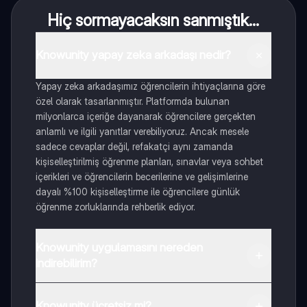
Hiç sormayacaksın sanmıştık...
Knowunity yapay zeka arkadaşı nedir?
Yapay zeka arkadaşımız öğrencilerin ihtiyaçlarına göre
özel olarak tasarlanmıştır. Platformda bulunan
milyonlarca içeriğe dayanarak öğrencilere gerçekten
anlamlı ve ilgili yanıtlar verebiliyoruz. Ancak mesele
sadece cevaplar değil, refakatçi aynı zamanda
kişiselleştirilmiş öğrenme planları, sınavlar veya sohbet
içerikleri ve öğrencilerin becerilerine ve gelişimlerine
dayalı %100 kişiselleştirme ile öğrencilere günlük
öğrenme zorluklarında rehberlik ediyor.
Knowunity uygulamasını nereden
indirebilirim?
Uygulamayı Google Play Store ve Apple App Store'dan
indirebilirsiniz.
Knowunity ücretsiz mi?