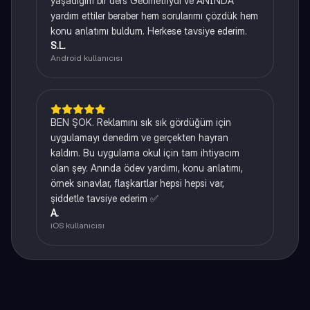
yaşadığım bir ders Geometriydi ve ANINDA
yardım ettiler beraber hem sorularımı çözdük hem
konu anlatımı buldum. Herkese tavsiye ederim.
S.L.
Android kullanıcısı
BEN ŞOK. Reklamını sık sık gördüğüm için
uygulamayı denedim ve gerçekten hayran
kaldım. Bu uygulama okul için tam ihtiyacım
olan şey. Anında ödev yardımı, konu anlatımı,
örnek sınavlar, flaşkartlar hepsi hepsi var,
şiddetle tavsiye ederim ✅
A.
iOS kullanıcısı