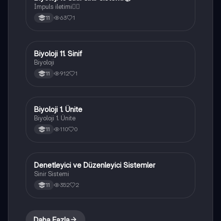
İmpuls iletimi☝🏻
63
1
11
Biyoloji 11. Sinif
Biyoloji
Biyoloji
912
1
11
Biyoloji 1. Ünite
Biyoloji
Biyoloji 1. Ünite
110
0
11
Denetleyici ve Düzenleyici Sistemler
Biyoloji
Sinir Sistemi
352
2
11
Daha Fazla