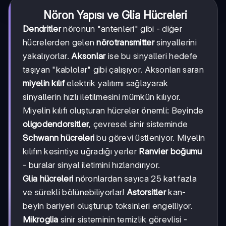
Nöron Yapısı ve Glia Hücreleri
Dendritler
nöronun "antenleri" gibi - diğer
hücrelerden gelen
nörotransmitter
sinyallerini
yakalıyorlar.
Aksonlar
ise bu sinyalleri hedefe
taşıyan "kablolar" gibi çalışıyor. Aksonları saran
miyelin kılıf
elektrik yalıtımı sağlayarak
sinyallerin hızlı iletilmesini mümkün kılıyor.
Miyelin kılıfı oluşturan hücreler önemli: Beyinde
oligodendorsitler
, çevresel sinir sisteminde
Schwann hücreleri
bu görevi üstleniyor. Miyelin
kılıfın kesintiye uğradığı yerler
Ranvier boğumu
- buralar sinyal iletimini hızlandırıyor.
Glia hücreleri
nöronlardan sayıca 25 kat fazla
ve sürekli bölünebiliyorlar!
Astorsitler
kan-
beyin bariyeri oluşturup toksinleri engelliyor.
Mikroglia
sinir sisteminin temizlik görevlisi -