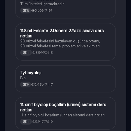
Tüm üniteleri içermektedir!
5,609
197
8
11.Sınıf Felsefe 2.Dönem 2.Yazılı sınavı ders
Felsefe
notları
20.yüzyıl felsefesini hazırlayan düşünce ortamı,
20.yüzyıl felsefesi temel problemleri ve akımları
konularını içermektedir
3,599
113
11
Tyt biyoloji
Biyoloji
Bio
5,436
147
9
11. sınıf biyoloji boşaltım (üriner) sistemi ders
Biyoloji
notları
11. sınıf biyoloji boşaltım (üriner) sistemi ders notları
5,947
619
11