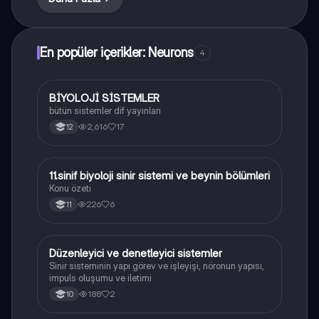
En popüler içerikler: Neurons
4
BİYOLOJİ SİSTEMLER
Biyoloji
bütün sistemler dif yayınları
2,616
17
12
11.sinif biyoloji sinir sistemi ve beynin bölümleri
Biyoloji
Konu özeti
226
6
11
Düzenleyici ve denetleyici sistemler
Biyoloji
Sinir sisteminin yapı görev ve işleyişi, nöronun yapısı,
impuls oluşumu ve iletimi
188
2
10