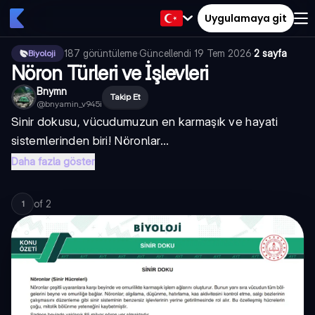
Uygulamaya git
187
görüntüleme
·
Güncellendi
19 Tem 2026
·
2 sayfa
Biyoloji
Nöron Türleri ve İşlevleri
Bnymn
Takip Et
@
bnyamin_v945i
Sinir dokusu, vücudumuzun en karmaşık ve hayati
sistemlerinden biri! Nöronlar...
Daha fazla göster
of
2
1