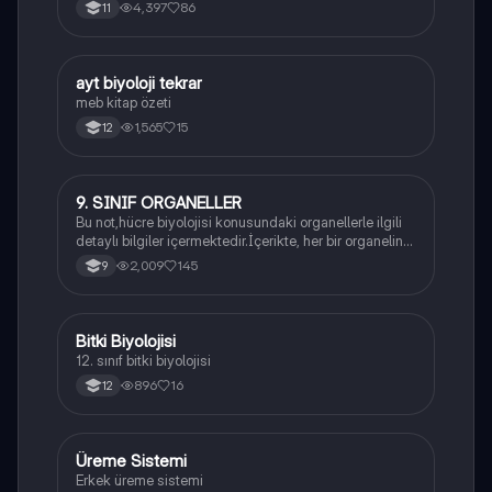
4,397
86
11
ayt biyoloji tekrar
Biyoloji
meb kitap özeti
1,565
15
12
9. SINIF ORGANELLER
Biyoloji
Bu not,hücre biyolojisi konusundaki organellerle ilgili
detaylı bilgiler içermektedir.İçerikte, her bir organelin
yapısı,fonksiyonları ve hücre içindeki rolü
2,009
145
9
açıklanmaktadır.
Bitki Biyolojisi
Biyoloji
12. sınıf bitki biyolojisi
896
16
12
Üreme Sistemi
Biyoloji
Erkek üreme sistemi