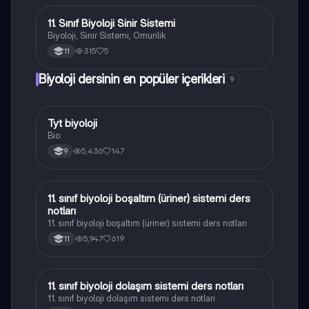
11. Sınıf Biyoloji Sinir Sistemi
Biyoloji
Biyoloji, Sinir Sistemi, Omurilik
315
5
11
Biyoloji dersinin en popüler içerikleri
9
Tyt biyoloji
Biyoloji
Bio
5,436
147
9
11. sınıf biyoloji boşaltım (üriner) sistemi ders
Biyoloji
notları
11. sınıf biyoloji boşaltım (üriner) sistemi ders notları
5,947
619
11
11. sınıf biyoloji dolaşım sistemi ders notları
Biyoloji
11. sınıf biyoloji dolaşım sistemi ders notları