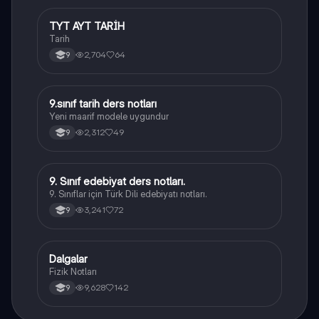
TYT AYT TARİH
Tarih
Tarih
2,704
64
9
9.sınıf tarih ders notları
Tarih
Yeni maarif modele uygundur
2,312
49
9
9. Sınıf edebiyat ders notları.
Türk Dili ve Edebiyatı
9. Sınıflar için Türk Dili edebiyatı notları.
3,241
72
9
Dalgalar
Fizik
Fizik Notları
9,628
142
9