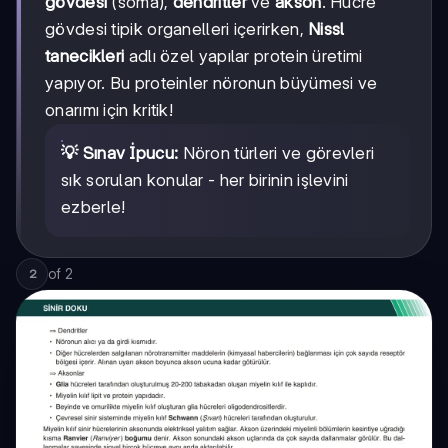
gövdesi
(soma),
dendritler
ve
akson
. Hücre
gövdesi tipik organelleri içerirken,
Nissl
tanecikleri
adlı özel yapılar protein üretimi
yapıyor. Bu proteinler nöronun büyümesi ve
onarımı için kritik!
💡 Sınav İpucu:
Nöron türleri ve görevleri
sık sorulan konular - her birinin işlevini
ezberle!
of
2
2