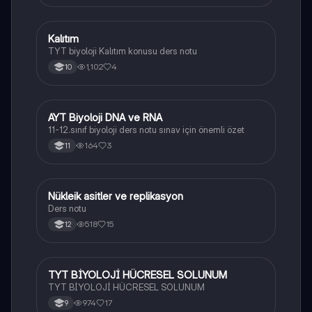
Kalıtım
Biyoloji
TYT biyoloji Kalıtım konusu ders notu
1,102
4
10
AYT Biyoloji DNA ve RNA
Biyoloji
11-12.sınıf biyoloji ders notu sınav için önemli özet
164
3
11
Nükleik asitler ve replikasyon
Biyoloji
Ders notu
518
15
12
TYT BİYOLOJİ HÜCRESEL SOLUNUM
Biyoloji
TYT BİYOLOJİ HÜCRESEL SOLUNUM
974
17
9