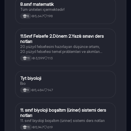
8.sınıf matematik
Matematik
Tüm üniteleri içermektedir!
5,647
198
8
11.Sınıf Felsefe 2.Dönem 2.Yazılı sınavı ders
Felsefe
notları
20.yüzyıl felsefesini hazırlayan düşünce ortamı,
20.yüzyıl felsefesi temel problemleri ve akımları
konularını içermektedir
3,599
113
11
Tyt biyoloji
Biyoloji
Bio
5,484
147
9
11. sınıf biyoloji boşaltım (üriner) sistemi ders
Biyoloji
notları
11. sınıf biyoloji boşaltım (üriner) sistemi ders notları
5,947
619
11