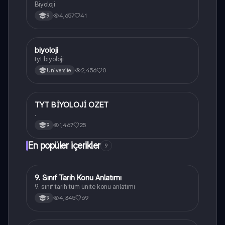
Biyoloji
4,657
41
9
B
biyoloji
Biyoloji
tyt biyoloji
2,456
0
Üniversite
TYT BİYOLOJİ OZET
Biyoloji
.
1,467
25
9
En popüler içerikler
9
9. Sınıf Tarih Konu Anlatımı
Tarih
9. sınıf tarih tüm ünite konu anlatımı
4,345
69
9