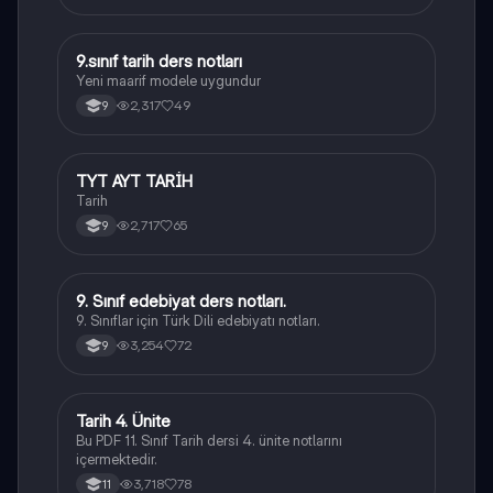
9.sınıf tarih ders notları
Tarih
Yeni maarif modele uygundur
2,317
49
9
TYT AYT TARİH
Tarih
Tarih
2,717
65
9
9. Sınıf edebiyat ders notları.
Türk Dili ve Edebiyatı
9. Sınıflar için Türk Dili edebiyatı notları.
3,254
72
9
Tarih 4. Ünite
Tarih
Bu PDF 11. Sınıf Tarih dersi 4. ünite notlarını
içermektedir.
3,718
78
11