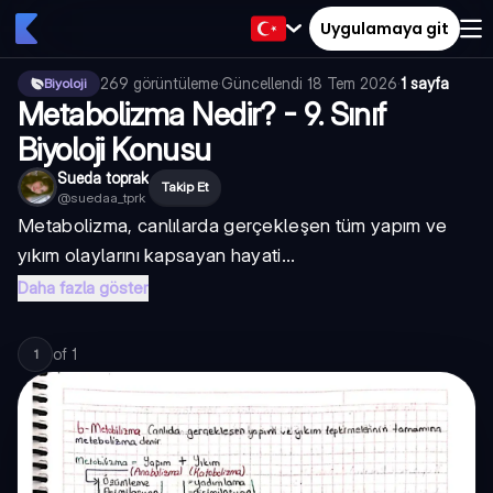
Uygulamaya git
269
görüntüleme
·
Güncellendi
18 Tem 2026
·
1 sayfa
Biyoloji
Metabolizma Nedir? - 9. Sınıf
Biyoloji Konusu
Sueda toprak
Takip Et
@
suedaa_tprk
Metabolizma, canlılarda gerçekleşen tüm yapım ve
yıkım olaylarını kapsayan hayati...
Daha fazla göster
of
1
1