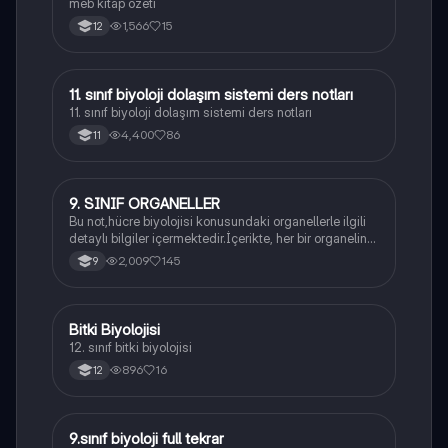
meb kitap özeti
1,566
15
12
11. sınıf biyoloji dolaşım sistemi ders notları
Biyoloji
11. sınıf biyoloji dolaşım sistemi ders notları
4,400
86
11
9. SINIF ORGANELLER
Biyoloji
Bu not,hücre biyolojisi konusundaki organellerle ilgili
detaylı bilgiler içermektedir.İçerikte, her bir organelin
yapısı,fonksiyonları ve hücre içindeki rolü
2,009
145
9
açıklanmaktadır.
Bitki Biyolojisi
Biyoloji
12. sınıf bitki biyolojisi
896
16
12
9.sınıf biyoloji full tekrar
Biyoloji