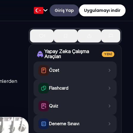
Giriş Yap
Uygulamayı indir
1
Yapay Zeka Çalışma
YENI
Araçları
Özet
enlerden
Flashcard
Quiz
Deneme Sınavı