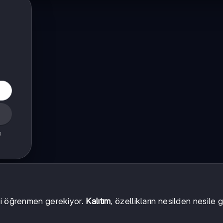
ş
ri öğrenmen gerekiyor.
Kalıtım
, özellikların nesilden nesile g