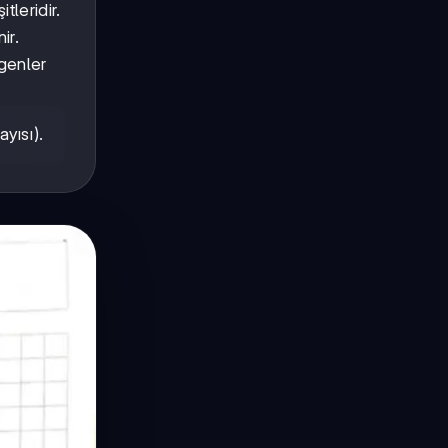
leridir.
ir.
genler
yısı).