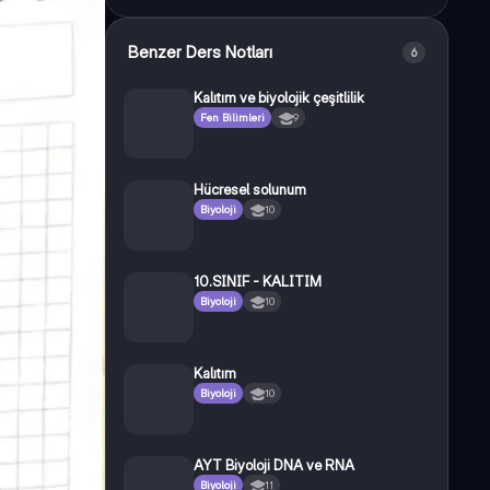
Benzer Ders Notları
6
Kalıtım ve biyolojik çeşitlilik
Fen Bilimleri
9
Hücresel solunum
Biyoloji
10
10.SINIF - KALITIM
Biyoloji
10
Kalıtım
Biyoloji
10
AYT Biyoloji DNA ve RNA
Biyoloji
11