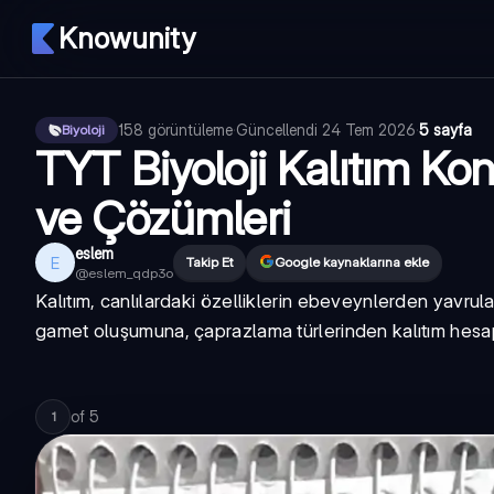
Knowunity
158
görüntüleme
·
Güncellendi
24 Tem 2026
·
5 sayfa
Biyoloji
TYT Biyoloji Kalıtım Ko
ve Çözümleri
eslem
E
Takip Et
Google kaynaklarına ekle
@
eslem_qdp3o
Kalıtım, canlılardaki özelliklerin ebeveynlerden yavrul
gamet oluşumuna, çaprazlama türlerinden kalıtım hesapl
of
5
1