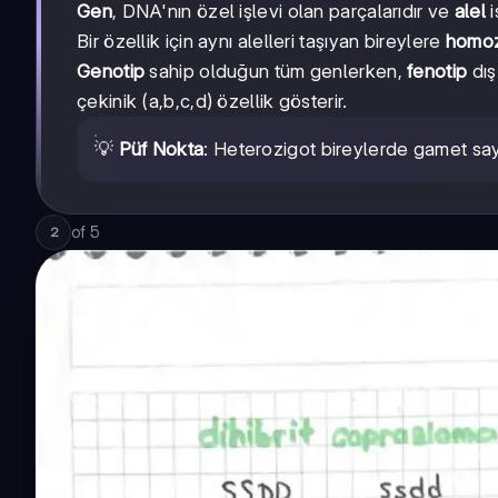
Gen
, DNA'nın özel işlevi olan parçalarıdır ve
alel
i
Bir özellik için aynı alelleri taşıyan bireylere
homoz
Genotip
sahip olduğun tüm genlerken,
fenotip
dış
çekinik (a,b,c,d) özellik gösterir.
💡
Püf Nokta
: Heterozigot bireylerde gamet sayı
of
5
2