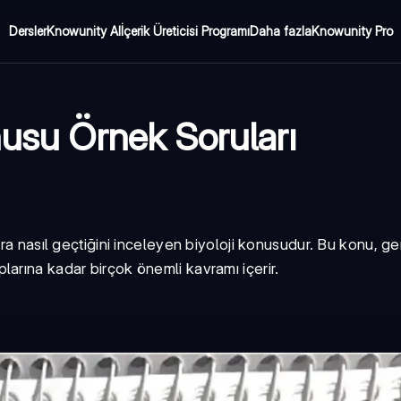
Dersler
Knowunity AI
İçerik Üreticisi Programı
Daha fazla
Knowunity Pro
nusu Örnek Soruları
ara nasıl geçtiğini inceleyen biyoloji konusudur. Bu konu, g
arına kadar birçok önemli kavramı içerir.