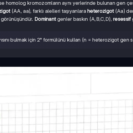
se homolog kromozomların aynı yerlerinde bulunan gen çeşit
igot
(AA, aa), farklı alelleri taşıyanlara
heterozigot
(Aa) den
 görünüşündür.
Dominant
genler baskın (A,B,C,D),
resessif
sını bulmak için 2ⁿ formülünü kullan (n = heterozigot gen sa