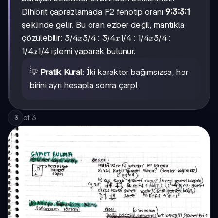
Dihibrit çaprazlamada F2 fenotip oranı
9:3:3:1
şeklinde gelir. Bu oran ezber değil, mantıkla
3/4
3/4
3/4
3/4
3/4
1/4
1/4
1/4
3/4
çözülebilir:
:
:
:
x
x
x
x
x
x
1/4
1/4
1/4
işlemi yaparak bulunur.
x
3/4
1/4
3/4
x
1/4
💡
Pratik Kural
: İki karakter bağımsızsa, her
birini ayrı hesapla sonra çarp!
of
3
3