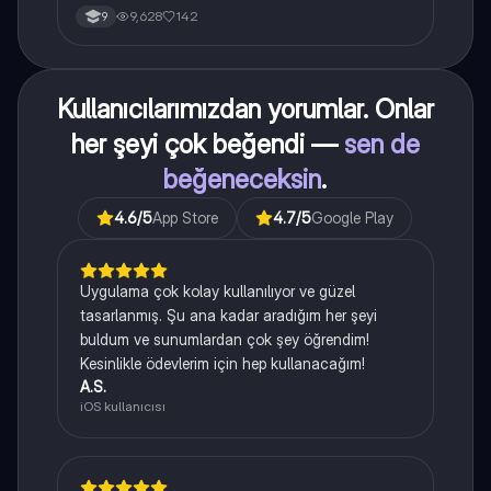
9,628
142
9
Kullanıcılarımızdan yorumlar. Onlar
her şeyi çok beğendi —
sen de
beğeneceksin
.
4.6
/5
App Store
4.7
/5
Google Play
Uygulama çok kolay kullanılıyor ve güzel
tasarlanmış. Şu ana kadar aradığım her şeyi
buldum ve sunumlardan çok şey öğrendim!
Kesinlikle ödevlerim için hep kullanacağım!
A.S.
iOS kullanıcısı