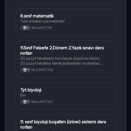
8.sınıf matematik
Matematik
Tüm üniteleri içermektedir!
5,609
197
8
11.Sınıf Felsefe 2.Dönem 2.Yazılı sınavı ders
Felsefe
notları
20.yüzyıl felsefesini hazırlayan düşünce ortamı,
20.yüzyıl felsefesi temel problemleri ve akımları
konularını içermektedir
3,599
113
11
Tyt biyoloji
Biyoloji
Bio
5,436
147
9
11. sınıf biyoloji boşaltım (üriner) sistemi ders
Biyoloji
notları