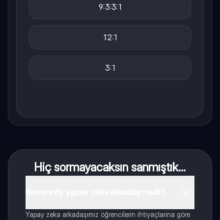
9:3:3:1
1:2:1
3:1
Hiç sormayacaksın sanmıştık...
Knowunity yapay zeka arkadaşı nedir?
Yapay zeka arkadaşımız öğrencilerin ihtiyaçlarına göre