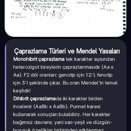
Çaprazlama Türleri ve Mendel Yasaları
Monohibrit çaprazlama
tek karakter açısından
heterozigot bireylerin çaprazlanmasıdır (Aa x
Aa). F2 döl oranları: genotip için 1:2:1, fenotip
için 3:1 şeklinde çıkar. Bu oran Mendel'in temel
keşfidir!
Dihibrit çaprazlama
da iki karakter birden
incelenir (AaBb x AaBb). Punnet karesi
kullanarak sonuçları bulabiliriz. Her karakter
bağımsız davranır, yani sarı-yeşil ve düzgün-
buruşuk özellikler birbirinden etkilenmez.