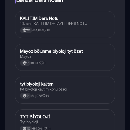
KALITIM Ders Notu
Biyoloji
10. sınıf KALITIM DETAYLI DERS NOTU
1,183
18
10
Mayoz bölünme biyoloji tyt özet
Biyoloji
Mayoz
109
0
9
tyt biyoloji kalıtım
Biyoloji
tyt biyoloji kalıtım konu özeti
1,278
14
9
TYT BİYOLOJİ
Biyoloji
Tyt biyoloji
1,041
14
10