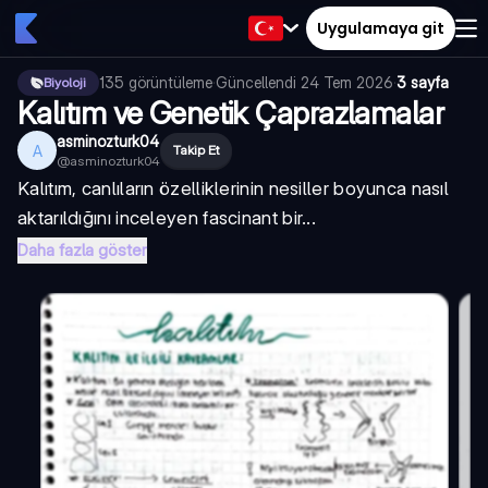
Uygulamaya git
135
görüntüleme
·
Güncellendi
24 Tem 2026
·
3 sayfa
Biyoloji
Kalıtım ve Genetik Çaprazlamalar
asminozturk04
A
Takip Et
@
asminozturk04
Kalıtım, canlıların özelliklerinin nesiller boyunca nasıl
aktarıldığını inceleyen fascinant bir...
Daha fazla göster