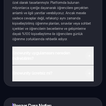
özel olarak tasarlanmıştır. Platformda bulunan
milyonlarca içeriğe dayanarak öğrencilere gerçekten
anlamlı ve ilgili yanıtlar verebiliyoruz. Ancak mesele
sadece cevaplar değil, refakatçi aynı zamanda
kişiselleştirilmiş öğrenme planları, sınavlar veya sohbet
içerikleri ve öğrencilerin becerilerine ve gelişimlerine
dayalı %100 kişiselleştirme ile öğrencilere günlük
öğrenme zorluklarında rehberlik ediyor.
Knowunity uygulamasını nereden
indirebilirim?
Uygulamayı Google Play Store ve Apple App Store'dan
indirebilirsiniz.
Knowunity ücretsiz mi?
Knowunity uygulaması ücretsiz! Uygulamamız çok
yakında indirmeye hazır olacak, bekle bizi. 💙
Benzer Ders Notları