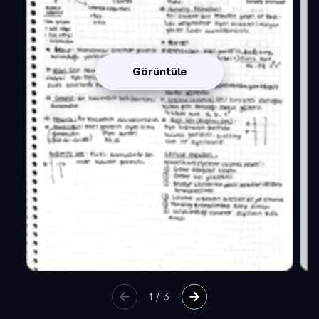
Görüntüle
1
/
3