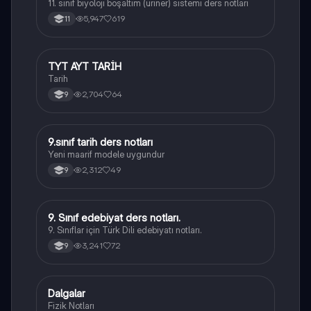
11. sınıf biyoloji boşaltım (üriner) sistemi ders notları
5,947
619
11
TYT AYT TARİH
Tarih
Tarih
2,704
64
9
9.sınıf tarih ders notları
Tarih
Yeni maarif modele uygundur
2,312
49
9
9. Sınıf edebiyat ders notları.
Türk Dili ve Edebiyatı
9. Sınıflar için Türk Dili edebiyatı notları.
3,241
72
9
Dalgalar
Fizik
Fizik Notları