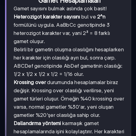
Gamet Hesaplamaları
Gamet sayısını bulmak aslında çok basit!
Heterozigot karakter sayısını
bul ve
2^n
formülünü uygula. AaBbCc genotipinde 3
heterozigot karakter var, yani 2³ = 8 farklı
gamet oluşur.
Belirli bir gametin oluşma olasılığını hesaplarken
her karakter için olasılığı ayrı bul, sonra çarp.
ABCDef genotipinde AbDef gametinin olasılığı:
1/2 x 1/2 x 1/2 x 1/2 = 1/16 olur.
Krossing over
durumunda hesaplamalar biraz
değişir. Krossing over olasılığı verilirse, yeni
gamet türleri oluşur. Örneğin %40 krossing over
varsa, normal gametler %30'ar, yeni oluşan
gametler %20'şer olasılığa sahip olur.
Dallandırma yöntemi
karmaşık gamet
hesaplamalarında işini kolaylaştırır. Her karakteri