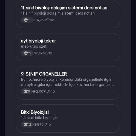
11. sınıf biyoloji dolaşım sistemi ders notları
Biyoloji
11. sınıf biyoloji dolaşım sistemi ders notları
4,397
86
11
ayt biyoloji tekrar
Biyoloji
meb kitap özeti
1,565
15
12
9. SINIF ORGANELLER
Biyoloji
Bu not,hücre biyolojisi konusundaki organellerle ilgili
detaylı bilgiler içermektedir.İçerikte, her bir organelin
yapısı,fonksiyonları ve hücre içindeki rolü
2,009
145
9
açıklanmaktadır.
Bitki Biyolojisi
Biyoloji
12. sınıf bitki biyolojisi
896
16
12