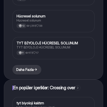
Hücresel solunum
Biyoloji
Hücresel solunum
1,393
38
10
TYT BİYOLOJİ HÜCRESEL SOLUNUM
Biyoloji
TYT BİYOLOJİ HÜCRESEL SOLUNUM
973
17
9
Daha Fazla
En popüler içerikler: Crossing over
2
tyt biyoloji kalıtım
Biyoloji