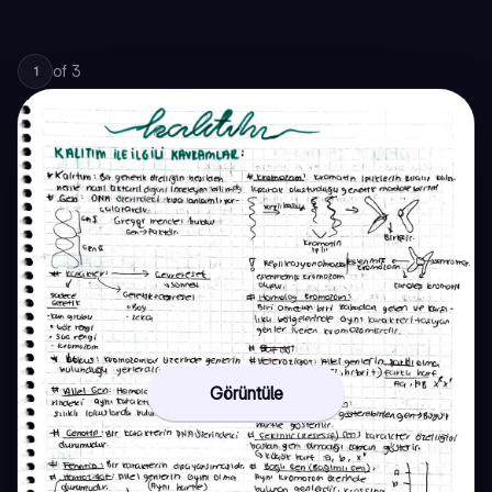
of
3
1
Görüntüle