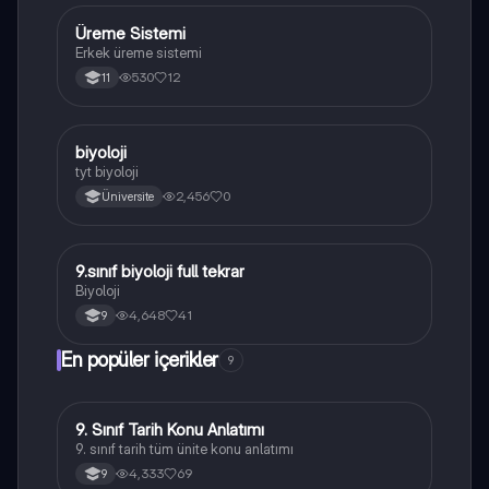
Üreme Sistemi
Biyoloji
Erkek üreme sistemi
530
12
11
B
biyoloji
Biyoloji
tyt biyoloji
2,456
0
Üniversite
9.sınıf biyoloji full tekrar
Biyoloji
Biyoloji
4,648
41
9
En popüler içerikler
9
9. Sınıf Tarih Konu Anlatımı
Tarih
9. sınıf tarih tüm ünite konu anlatımı
4,333
69
9