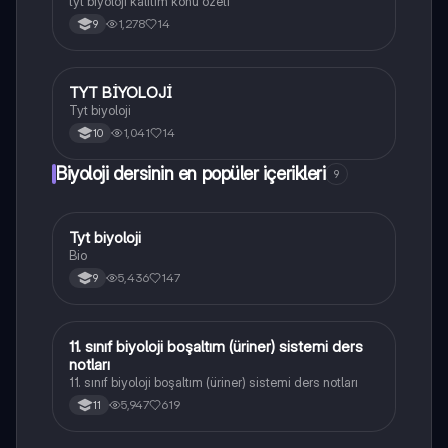
tyt biyoloji kalıtım konu özeti
1,278
14
9
TYT BİYOLOJİ
Biyoloji
Tyt biyoloji
1,041
14
10
Biyoloji dersinin en popüler içerikleri
9
Tyt biyoloji
Biyoloji
Bio
5,436
147
9
11. sınıf biyoloji boşaltım (üriner) sistemi ders
Biyoloji
notları
11. sınıf biyoloji boşaltım (üriner) sistemi ders notları
5,947
619
11