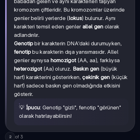
babadan gelen ve aynı karakterleri taşıyan
kromozom çiftleridir. Bu kromozomlar üzerinde
genler belirli yerlerde (
lokus
) bulunur. Aynı
karakteri temsil eden genler
allel gen
olarak
adlandırılır.
Genotip
bir karakterin DNA'daki durumuyken,
fenotip
bu karakterin dışa yansımasıdır. Allel
genler aynıysa
homozigot
(AA, aa), farklıysa
heterozigot
(Aa) oluruz.
Baskın gen
(büyük
harf) karakterini gösterirken,
çekinik gen
(küçük
harf) sadece baskın gen olmadığında etkisini
gösterir.
💡
İpucu
: Genotip "gizli", fenotip "görünen"
olarak hatırlayabilirsin!
of
3
2