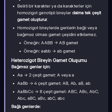
Belirli bir karakter ya da karakterler için
homozigot genotipli bireyler
daima tek çeşit
gamet oluşturur
.
Homozigot bireylerde genlerin bağlı veya
bağımsız olması gamet çeşidini etkilemez.
Örneğin: AABB → AB gamet
Örneğin: aabb → ab gamet
Heterozigot Bireyin Gamet Oluşumu
Bağımsız genler için:
Aa → 2 çeşit gamet: A veya a
AaBb → 4 çeşit gamet: AB, Ab, aB, ab
AaBbCc → 8 çeşit gamet: ABC, ABc, AbC,
Abc, aBC, aBc, abC, abc
Bağlı genlerde: