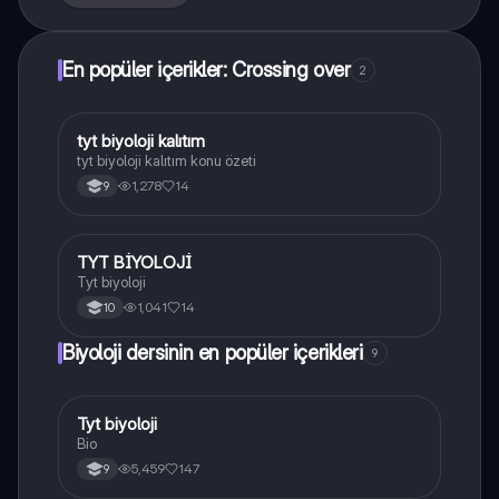
En popüler içerikler: Crossing over
2
tyt biyoloji kalıtım
Biyoloji
tyt biyoloji kalıtım konu özeti
1,278
14
9
TYT BİYOLOJİ
Biyoloji
Tyt biyoloji
1,041
14
10
Biyoloji dersinin en popüler içerikleri
9
Tyt biyoloji
Biyoloji
Bio
5,459
147
9