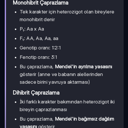
Monohibrit Çaprazlama
Tek karakter için heterozigot olan bireylere
monohibrit denir
P₁: Aa x Aa
F₁: AA, Aa, Aa, aa
Genotip oranı: 1:2:1
Fenotip oranı: 3:1
Bu çaprazlama,
Mendel'in ayrılma yasasını
gösterir (anne ve babanın alellerinden
sadece birini yavruya aktarması)
Dihibrit Çaprazlama
İki farklı karakter bakımından heterozigot iki
bireyin çaprazlanması
Bu çaprazlama,
Mendel'in bağımsız dağılım
yasasını
gösterir