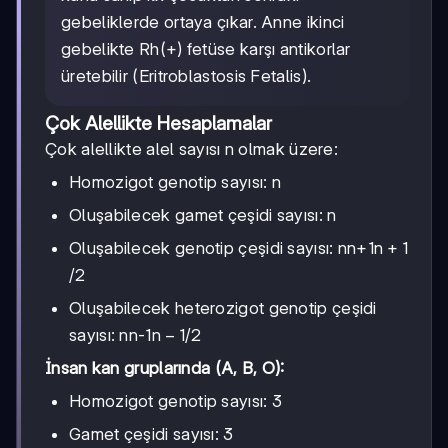
gebeliklerde ortaya çıkar. Anne ikinci
gebelikte Rh(+) fetüse karşı antikorlar
üretebilir (Eritroblastosis Fetalis).
Çok Alellikte Hesaplamalar
Çok alellikte alel sayısı n olmak üzere:
Homozigot genotip sayısı: n
Oluşabilecek gamet çeşidi sayısı: n
n+1
n
+
1
Oluşabilecek genotip çeşidi sayısı: n
/2
Oluşabilecek heterozigot genotip çeşidi
n-1
n
−
1
sayısı: n
/2
İnsan kan gruplarında (A, B, O):
Homozigot genotip sayısı: 3
Gamet çeşidi sayısı: 3