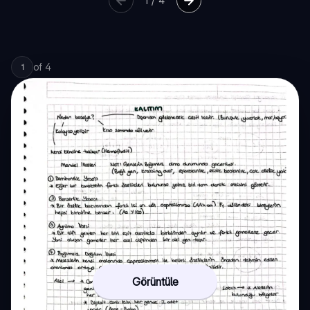
1
/
4
of
4
1
Görüntüle