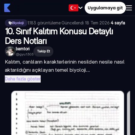
Uygulamaya git
1.183
görüntüleme
·
Güncellendi
18 Tem 2026
·
4 sayfa
Biyoloji
10. Sınıf Kalıtım Konusu Detaylı
Ders Notları
bamtori
Takip Et
@
gyu1303
Kalıtım, canlıların karakterlerinin nesilden nesile nasıl
aktarıldığını açıklayan temel biyoloji...
Daha fazla göster