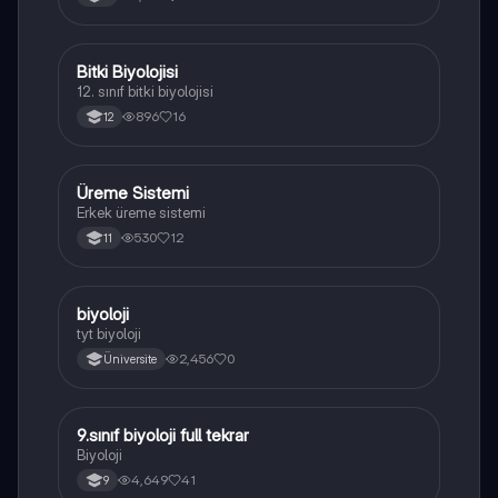
açıklanmaktadır.
Bitki Biyolojisi
Biyoloji
12. sınıf bitki biyolojisi
896
16
12
Üreme Sistemi
Biyoloji
Erkek üreme sistemi
530
12
11
B
biyoloji
Biyoloji
tyt biyoloji
2,456
0
Üniversite
9.sınıf biyoloji full tekrar
Biyoloji
Biyoloji
4,649
41
9