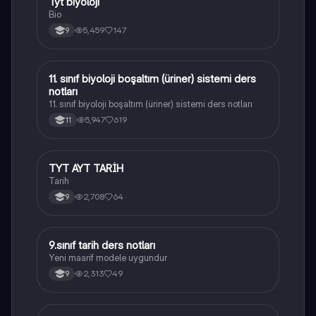
Tyt biyoloji
Biyoloji
Bio
5,459
147
9
11. sınıf biyoloji boşaltım (üriner) sistemi ders
Biyoloji
notları
11. sınıf biyoloji boşaltım (üriner) sistemi ders notları
5,947
619
11
TYT AYT TARİH
Tarih
Tarih
2,708
64
9
9.sınıf tarih ders notları
Tarih
Yeni maarif modele uygundur
2,313
49
9