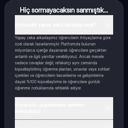
Hiç sormayacaksın sanmıştık...
Knowunity yapay zeka arkadaşı nedir?
Yapay zeka arkadaşımız öğrencilerin ihtiyaçlarına göre
özel olarak tasarlanmıştır. Platformda bulunan
milyonlarca içeriğe dayanarak öğrencilere gerçekten
anlamlı ve ilgili yanıtlar verebiliyoruz. Ancak mesele
sadece cevaplar değil, refakatçi aynı zamanda
kişiselleştirilmiş öğrenme planları, sınavlar veya sohbet
içerikleri ve öğrencilerin becerilerine ve gelişimlerine
dayalı %100 kişiselleştirme ile öğrencilere günlük
öğrenme zorluklarında rehberlik ediyor.
Knowunity uygulamasını nereden
indirebilirim?
Uygulamayı Google Play Store ve Apple App Store'dan