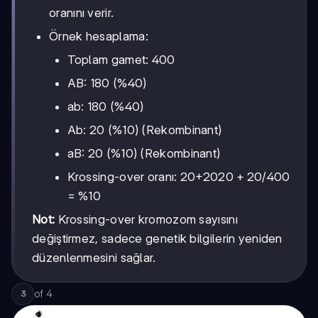
oranını verir.
Örnek hesaplama:
Toplam gamet: 400
AB: 180 (%40)
ab: 180 (%40)
Ab: 20 (%10) (Rekombinant)
aB: 20 (%10) (Rekombinant)
20+20
20
+
20
Krossing-over oranı:
/400
= %10
Not:
Krossing-over kromozom sayısını
değiştirmez, sadece genetik bilgilerin yeniden
düzenlenmesini sağlar.
of
4
3