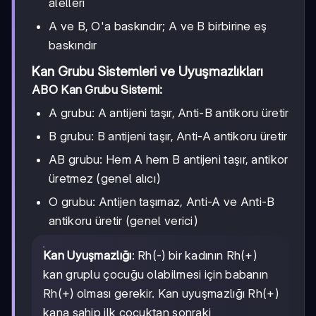
alelleri
A ve B, O'a baskındır; A ve B birbirine eş
baskındır
Kan Grubu Sistemleri ve Uyuşmazlıkları
ABO Kan Grubu Sistemi:
A grubu: A antijeni taşır, Anti-B antikoru üretir
B grubu: B antijeni taşır, Anti-A antikoru üretir
AB grubu: Hem A hem B antijeni taşır, antikor
üretmez (genel alıcı)
O grubu: Antijen taşımaz, Anti-A ve Anti-B
antikoru üretir (genel verici)
Kan Uyuşmazlığı
: Rh(-) bir kadının Rh(+)
kan gruplu çocuğu olabilmesi için babanın
Rh(+) olması gerekir. Kan uyuşmazlığı Rh(+)
kana sahip ilk çocuktan sonraki