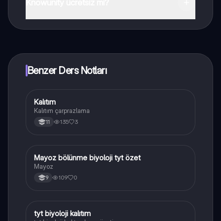
indirebilirsiniz.
Knowunity ücretsiz mi?
Knowunity uygulaması ücretsiz! Uygulamamız çok
yakında indirmeye hazır olacak, bekle bizi. 💙
Benzer Ders Notları
Kalıtım
Biyoloji
Kalıtım çarprazlama
135
3
11
Mayoz bölünme biyoloji tyt özet
Biyoloji
Mayoz
109
0
9
tyt biyoloji kalıtım
Biyoloji