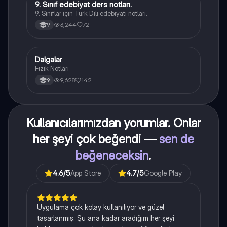
9. Sınıf edebiyat ders notları.
Türk Dili ve Edebiyatı
9. Sınıflar için Türk Dili edebiyatı notları.
3,244
72
9
Dalgalar
Fizik
Fizik Notları
9,628
142
9
Kullanıcılarımızdan yorumlar. Onlar
her şeyi çok beğendi —
sen de
beğeneceksin
.
4.6
/5
App Store
4.7
/5
Google Play
Uygulama çok kolay kullanılıyor ve güzel
tasarlanmış. Şu ana kadar aradığım her şeyi