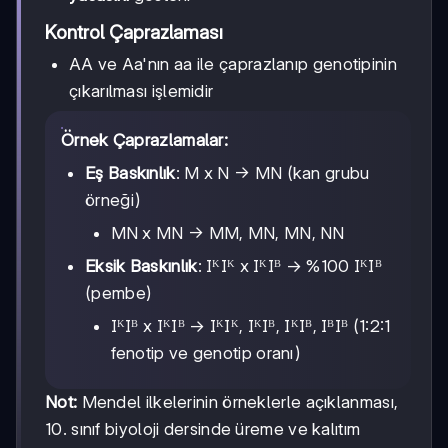
Kontrol Çaprazlaması
AA ve Aa'nın aa ile çaprazlanıp genotipinin
çıkarılması işlemidir
Örnek Çaprazlamalar:
Eş Baskınlık
: M x N → MN (kan grubu
örneği)
MN x MN → MM, MN, MN, NN
Eksik Baskınlık
: IᴷIᴷ x IᴷIᴮ → %100 IᴷIᴮ
(pembe)
IᴷIᴮ x IᴷIᴮ → IᴷIᴷ, IᴷIᴮ, IᴷIᴮ, IᴮIᴮ (1:2:1
fenotip ve genotip oranı)
Not:
Mendel ilkelerinin örneklerle açıklanması,
10. sınıf biyoloji dersinde üreme ve kalıtım