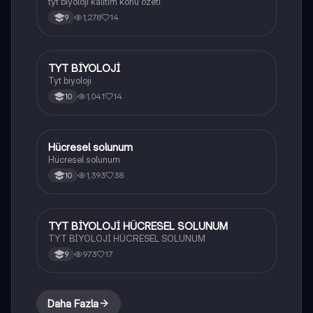
tyt biyoloji kalıtım konu özeti
1,278
14
9
TYT BİYOLOJİ
Biyoloji
Tyt biyoloji
1,041
14
10
Hücresel solunum
Biyoloji
Hücresel solunum
1,393
38
10
TYT BİYOLOJİ HÜCRESEL SOLUNUM
Biyoloji
TYT BİYOLOJİ HÜCRESEL SOLUNUM
973
17
9
Daha Fazla