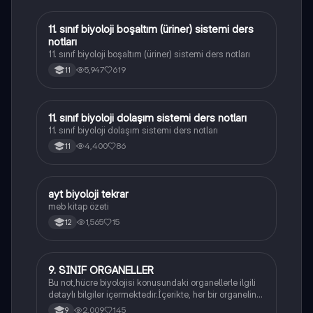
11. sınıf biyoloji boşaltım (üriner) sistemi ders
Biyoloji
notları
11. sınıf biyoloji boşaltım (üriner) sistemi ders notları
5,947
619
11
11. sınıf biyoloji dolaşım sistemi ders notları
Biyoloji
11. sınıf biyoloji dolaşım sistemi ders notları
4,400
86
11
ayt biyoloji tekrar
Biyoloji
meb kitap özeti
1,565
15
12
9. SINIF ORGANELLER
Biyoloji
Bu not,hücre biyolojisi konusundaki organellerle ilgili
detaylı bilgiler içermektedir.İçerikte, her bir organelin
yapısı,fonksiyonları ve hücre içindeki rolü
2,009
145
9