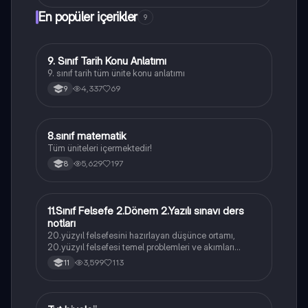
En popüler içerikler
9
9. Sınıf Tarih Konu Anlatımı
Tarih
9. sınıf tarih tüm ünite konu anlatımı
4,337
69
9
8.sınıf matematik
Matematik
Tüm üniteleri içermektedir!
5,629
197
8
11.Sınıf Felsefe 2.Dönem 2.Yazılı sınavı ders
Felsefe
notları
20.yüzyıl felsefesini hazırlayan düşünce ortamı,
20.yüzyıl felsefesi temel problemleri ve akımları
konularını içermektedir
3,599
113
11