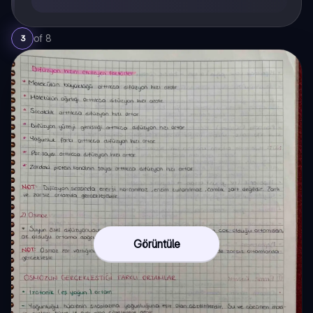
of
8
3
Görüntüle