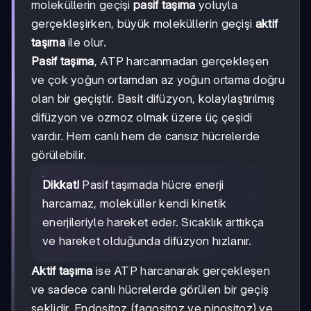
moleküllerin geçişi
pasif taşıma
yoluyla
gerçekleşirken, büyük moleküllerin geçişi
aktif
taşıma
ile olur.
Pasif taşıma
, ATP harcanmadan gerçekleşen
ve çok yoğun ortamdan az yoğun ortama doğru
olan bir geçiştir. Basit difüzyon, kolaylaştırılmış
difüzyon ve ozmoz olmak üzere üç çeşidi
vardır. Hem canlı hem de cansız hücrelerde
görülebilir.
Dikkat!
Pasif taşımada hücre enerji
harcamaz, moleküller kendi kinetik
enerjileriyle hareket eder. Sıcaklık arttıkça
ve hareket olduğunda difüzyon hızlanır.
Aktif taşıma
ise ATP harcanarak gerçekleşen
ve sadece canlı hücrelerde görülen bir geçiş
şeklidir. Endositoz (fagositoz ve pinositoz) ve