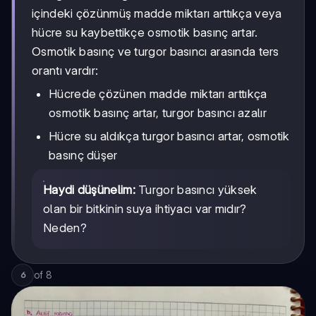
içindeki çözünmüş madde miktarı arttıkça veya
hücre su kaybettikçe osmotik basınç artar.
Osmotik basınç ve turgor basıncı arasında ters
orantı vardır:
Hücrede çözünen madde miktarı arttıkça
osmotik basınç artar, turgor basıncı azalır
Hücre su aldıkça turgor basıncı artar, osmotik
basınç düşer
Haydi düşünelim:
Turgor basıncı yüksek
olan bir bitkinin suya ihtiyacı var mıdır?
Neden?
of
8
6