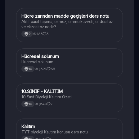
Hücre zarından madde geçişleri ders notu
Biyoloji
Aktif pasif taşıma, ozmoz, emme kuvveti, endositoz
ve ekzositoz nedir?
163
3
9
Hücresel solunum
Biyoloji
Hücresel solunum
1,393
38
10
10.SINIF - KALITIM
Biyoloji
10.Sınıf Biyoloji Kalıtım Özeti
1,540
7
10
Kalıtım
Biyoloji
TYT biyoloji Kalıtım konusu ders notu
1,102
4