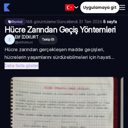
Uygulamaya git
168
görüntüleme
·
Güncellendi
31 Tem 2026
·
8 sayfa
Biyoloji
Hücre Zarından Geçiş Yöntemleri
Elif İDİKURT
E
Takip Et
@
elifidikurt
Hücre zarından gerçekleşen madde geçişleri,
hücrelerin yaşamlarını sürdürebilmeleri için hayati...
Daha fazla göster