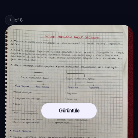
of
8
1
Görüntüle