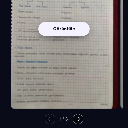
Görüntüle
1
/
8