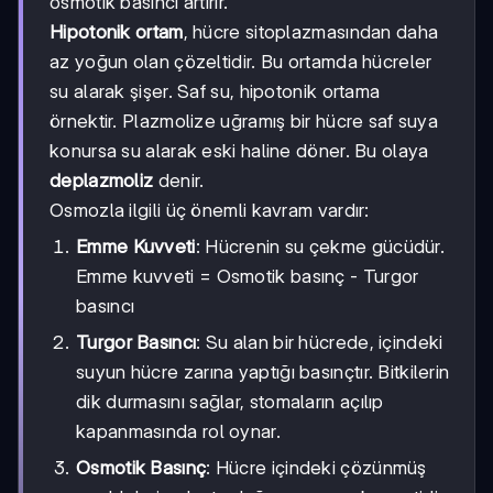
osmotik basıncı artırır.
Hipotonik ortam
, hücre sitoplazmasından daha
az yoğun olan çözeltidir. Bu ortamda hücreler
su alarak şişer. Saf su, hipotonik ortama
örnektir. Plazmolize uğramış bir hücre saf suya
konursa su alarak eski haline döner. Bu olaya
deplazmoliz
denir.
Osmozla ilgili üç önemli kavram vardır:
Emme Kuvveti
: Hücrenin su çekme gücüdür.
Emme kuvveti = Osmotik basınç - Turgor
basıncı
Turgor Basıncı
: Su alan bir hücrede, içindeki
suyun hücre zarına yaptığı basınçtır. Bitkilerin
dik durmasını sağlar, stomaların açılıp
kapanmasında rol oynar.
Osmotik Basınç
: Hücre içindeki çözünmüş