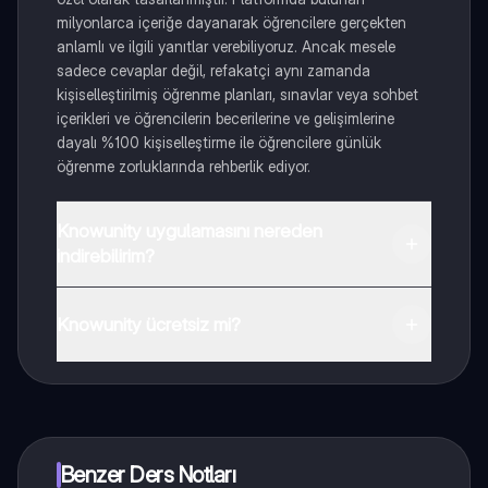
milyonlarca içeriğe dayanarak öğrencilere gerçekten
anlamlı ve ilgili yanıtlar verebiliyoruz. Ancak mesele
sadece cevaplar değil, refakatçi aynı zamanda
kişiselleştirilmiş öğrenme planları, sınavlar veya sohbet
içerikleri ve öğrencilerin becerilerine ve gelişimlerine
dayalı %100 kişiselleştirme ile öğrencilere günlük
öğrenme zorluklarında rehberlik ediyor.
Knowunity uygulamasını nereden
indirebilirim?
Uygulamayı Google Play Store ve Apple App Store'dan
indirebilirsiniz.
Knowunity ücretsiz mi?
Knowunity uygulaması ücretsiz! Uygulamamız çok
yakında indirmeye hazır olacak, bekle bizi. 💙
Benzer Ders Notları