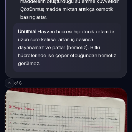
maddelerin oluşturduğu su emme kuvvetidir.
Çözünmüş madde miktarı arttıkça osmotik
basınç artar.
Unutma!
Hayvan hücresi hipotonik ortamda
uzun süre kalırsa, artan iç basınca
dayanamaz ve patlar (hemoliz). Bitki
hücrelerinde ise çeper olduğundan hemoliz
görülmez.
of
8
5