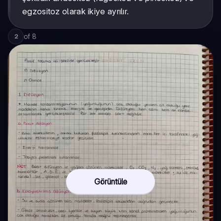
egzositoz olarak ikiye ayrılır.
of
8
2
Görüntüle