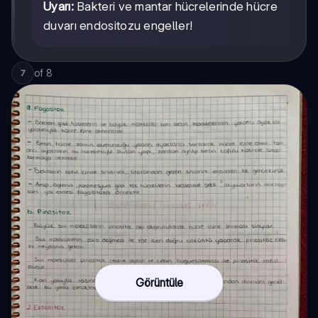
Uyarı:
Bakteri ve mantar hücrelerinde hücre
duvarı endositozu engeller!
of
8
7
Görüntüle