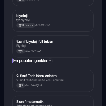
B
biyoloji
Biyoloji
tyt biyoloji
2,456
0
Üniversite
9.sınıf biyoloji full tekrar
Biyoloji
Biyoloji
4,653
41
9
En popüler içerikler
9
9. Sınıf Tarih Konu Anlatımı
Tarih
9. sınıf tarih tüm ünite konu anlatımı
4,344
69
9
8.sınıf matematik
Matematik
Tüm üniteleri içermektedir!