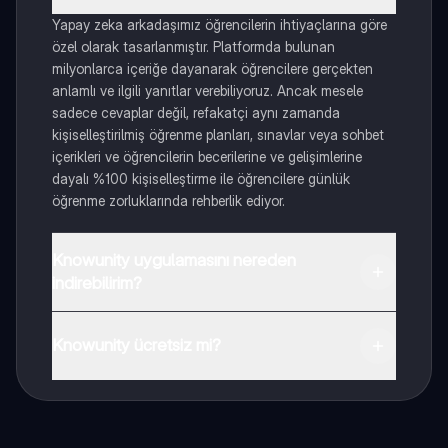
Yapay zeka arkadaşımız öğrencilerin ihtiyaçlarına göre
özel olarak tasarlanmıştır. Platformda bulunan
milyonlarca içeriğe dayanarak öğrencilere gerçekten
anlamlı ve ilgili yanıtlar verebiliyoruz. Ancak mesele
sadece cevaplar değil, refakatçi aynı zamanda
kişiselleştirilmiş öğrenme planları, sınavlar veya sohbet
içerikleri ve öğrencilerin becerilerine ve gelişimlerine
dayalı %100 kişiselleştirme ile öğrencilere günlük
öğrenme zorluklarında rehberlik ediyor.
Knowunity uygulamasını nereden
indirebilirim?
Uygulamayı Google Play Store ve Apple App Store'dan
indirebilirsiniz.
Knowunity ücretsiz mi?
Knowunity uygulaması ücretsiz! Uygulamamız çok
yakında indirmeye hazır olacak, bekle bizi. 💙