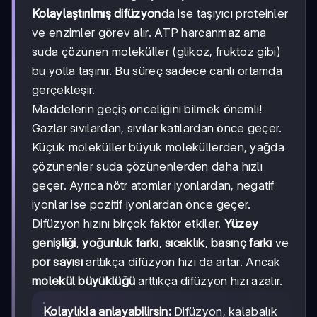
Kolaylaştırılmış difüzyon
da ise taşıyıcı proteinler
ve enzimler görev alır. ATP harcanmaz ama
suda çözünen moleküller (glikoz, fruktoz gibi)
bu yolla taşınır. Bu süreç sadece canlı ortamda
gerçekleşir.
Maddelerin geçiş önceliğini bilmek önemli!
Gazlar sıvılardan, sıvılar katılardan önce geçer.
Küçük moleküller büyük moleküllerden, yağda
çözünenler suda çözünenlerden daha hızlı
geçer. Ayrıca nötr atomlar iyonlardan, negatif
iyonlar ise pozitif iyonlardan önce geçer.
Difüzyon hızını birçok faktör etkiler.
Yüzey
genişliği
,
yoğunluk farkı
,
sıcaklık
,
basınç farkı
ve
por sayısı
arttıkça difüzyon hızı da artar. Ancak
molekül büyüklüğü
arttıkça difüzyon hızı azalır.
Kolaylıkla anlayabilirsin:
Difüzyon, kalabalık