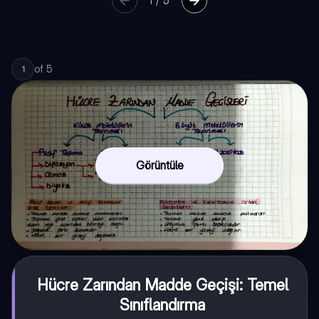
1
/
5
of
5
1
Görüntüle
Hücre Zarından Madde Geçişi: Temel
Sınıflandırma