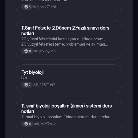
5,644
198
8
11.Sınıf Felsefe 2.Dönem 2.Yazılı sınavı ders
Felsefe
notları
20.yüzyıl felsefesini hazırlayan düşünce ortamı,
20.yüzyıl felsefesi temel problemleri ve akımları
konularını içermektedir
3,599
113
11
Tyt biyoloji
Biyoloji
Bio
5,473
147
9
11. sınıf biyoloji boşaltım (üriner) sistemi ders
Biyoloji
notları
11. sınıf biyoloji boşaltım (üriner) sistemi ders notları
5,947
619
11