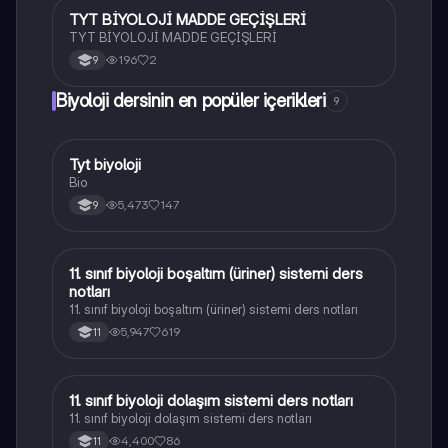
TYT BİYOLOJİ MADDE GEÇİŞLERİ
Biyoloji
TYT BİYOLOJİ MADDE GEÇİŞLERİ
196
2
9
Biyoloji dersinin en popüler içerikleri
9
Tyt biyoloji
Biyoloji
Bio
5,473
147
9
11. sınıf biyoloji boşaltım (üriner) sistemi ders
Biyoloji
notları
11. sınıf biyoloji boşaltım (üriner) sistemi ders notları
5,947
619
11
11. sınıf biyoloji dolaşım sistemi ders notları
Biyoloji
11. sınıf biyoloji dolaşım sistemi ders notları
4,400
86
11