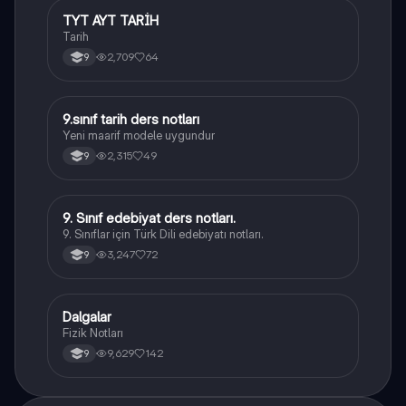
TYT AYT TARİH
Tarih
Tarih
2,709
64
9
9.sınıf tarih ders notları
Tarih
Yeni maarif modele uygundur
2,315
49
9
9. Sınıf edebiyat ders notları.
Türk Dili ve Edebiyatı
9. Sınıflar için Türk Dili edebiyatı notları.
3,247
72
9
Dalgalar
Fizik
Fizik Notları
9,629
142
9