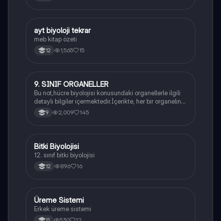
ayt biyoloji tekrar
Biyoloji
meb kitap özeti
1,565
15
12
9. SINIF ORGANELLER
Biyoloji
Bu not,hücre biyolojisi konusundaki organellerle ilgili
detaylı bilgiler içermektedir.İçerikte, her bir organelin
yapısı,fonksiyonları ve hücre içindeki rolü
2,009
145
9
açıklanmaktadır.
Bitki Biyolojisi
Biyoloji
12. sınıf bitki biyolojisi
896
16
12
Üreme Sistemi
Biyoloji
Erkek üreme sistemi
530
12
11