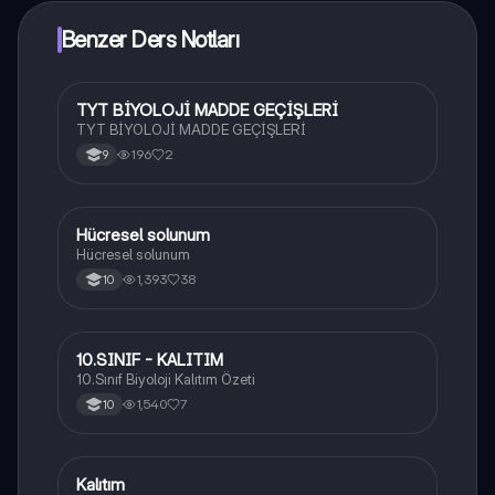
Benzer Ders Notları
TYT BİYOLOJİ MADDE GEÇİŞLERİ
Biyoloji
TYT BİYOLOJİ MADDE GEÇİŞLERİ
196
2
9
Hücresel solunum
Biyoloji
Hücresel solunum
1,393
38
10
10.SINIF - KALITIM
Biyoloji
10.Sınıf Biyoloji Kalıtım Özeti
1,540
7
10
Kalıtım
Biyoloji