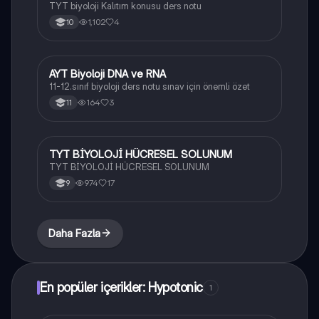
TYT biyoloji Kalıtım konusu ders notu
1,102
4
10
AYT Biyoloji DNA ve RNA
Biyoloji
11-12.sınıf biyoloji ders notu sınav için önemli özet
164
3
11
TYT BİYOLOJİ HÜCRESEL SOLUNUM
Biyoloji
TYT BİYOLOJİ HÜCRESEL SOLUNUM
974
17
9
Daha Fazla
En popüler içerikler: Hypotonic
1