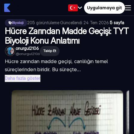
Uygulamaya git
205
görüntüleme
·
Güncellendi
24 Tem 2026
·
5 sayfa
Biyoloji
Hücre Zarından Madde Geçişi: TYT
Biyoloji Konu Anlatımı
onurgul2106
Takip Et
@
onurgul2106
Hücre zarından madde geçişi, canlılığın temel
süreçlerinden biridir. Bu süreçte...
Daha fazla göster